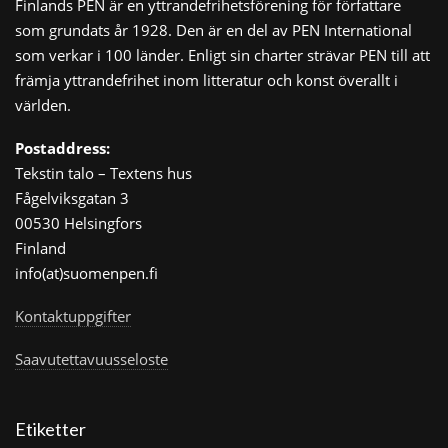
Finlands PEN är en yttrandefrihetsförening för författare
som grundats år 1928. Den är en del av PEN International
som verkar i 100 länder. Enligt sin charter strävar PEN till att
främja yttrandefrihet inom litteratur och konst överallt i
världen.
Postaddress:
Tekstin talo – Textens hus
Fågelviksgatan 3
00530 Helsingfors
Finland
info(at)suomenpen.fi
Kontaktuppgifter
Saavutettavuusseloste
Etiketter