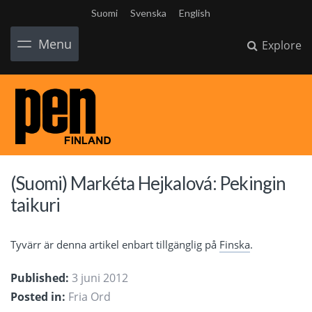
Suomi
Svenska
English
Menu
Explore
(Suomi) Markéta Hejkalová: Pekingin
taikuri
Tyvärr är denna artikel enbart tillgänglig på
Finska
.
Published:
3 juni 2012
Posted in:
Fria Ord