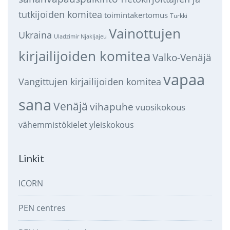
tutkijoiden komitea
toimintakertomus
Turkki
Vainottujen
Ukraina
Uladzimir Njakljajeu
kirjailijoiden komitea
Valko-Venäjä
vapaa
Vangittujen kirjailijoiden komitea
sana
Venäjä
vihapuhe
vuosikokous
vähemmistökielet
yleiskokous
Linkit
ICORN
PEN centres