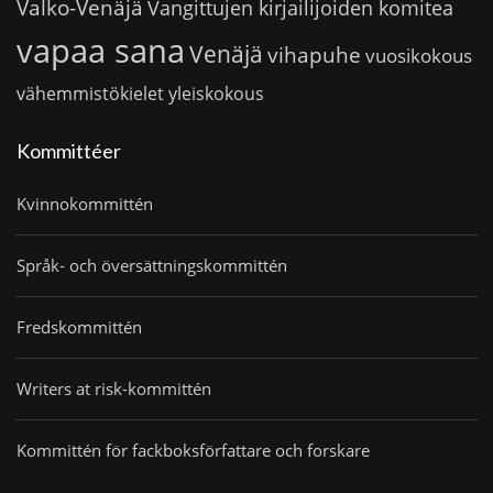
Valko-Venäjä
Vangittujen kirjailijoiden komitea
vapaa sana
Venäjä
vihapuhe
vuosikokous
vähemmistökielet
yleiskokous
Kommittéer
Kvinnokommittén
Språk- och översättningskommittén
Fredskommittén
Writers at risk-kommittén
Kommittén för fackboksförfattare och forskare