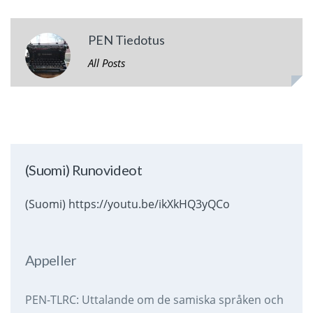
PEN Tiedotus
All Posts
(Suomi) Runovideot
(Suomi) https://youtu.be/ikXkHQ3yQCo
Appeller
PEN-TLRC: Uttalande om de samiska språken och