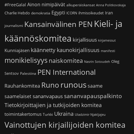
Ainon nimipäivät
#FreeGalal
alkuperäiskansat
Anna Politkovskaja
Egypti
Iran
Charlie Hebdo
ihmisoikeudet
demokratia
ICORN
Kieli- ja
Kansainvälinen PEN
journalismi
käännöskomitea
kirjallisuus
kirjamessut
käännetty kaunokirjallisuus
Kunniajäsen
manifesti
monikielisyys
naiskomitea
Oleg
Nasrin Sotoudeh
PEN International
Sentsov
Palestiina
runous
Runo
saame
Rauhankomitea
sananvapauspalkinto
sananvapaus
saamelaiset
Tietokirjoittajien ja tutkijoiden komitea
Ukraina
toimintakertomus
Turkki
Uladzimir Njakljajeu
Vainottujen kirjailijoiden komitea