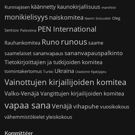
käännetty kaunokirjallisuus
Kunniajäsen
manifesti
monikielisyys
naiskomitea
Oleg
Nasrin Sotoudeh
PEN International
Sentsov
Palestiina
runous
Runo
saame
Rauhankomitea
sananvapauspalkinto
sananvapaus
saamelaiset
Tietokirjoittajien ja tutkijoiden komitea
Ukraina
toimintakertomus
Turkki
Uladzimir Njakljajeu
Vainottujen kirjailijoiden komitea
Valko-Venäjä
Vangittujen kirjailijoiden komitea
vapaa sana
Venäjä
vihapuhe
vuosikokous
vähemmistökielet
yleiskokous
Kommittéer