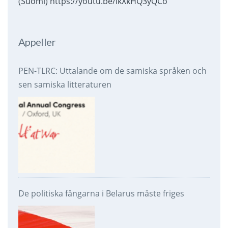
(Suomi) https://youtu.be/ikXkHQ3yQCo
Appeller
PEN-TLRC: Uttalande om de samiska språken och
sen samiska litteraturen
De politiska fångarna i Belarus måste friges