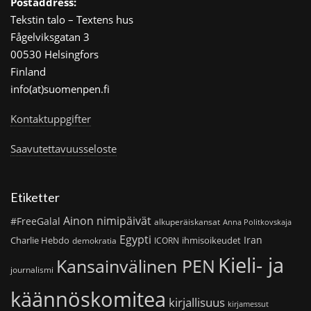
Postaddress:
Tekstin talo – Textens hus
Fågelviksgatan 3
00530 Helsingfors
Finland
info(at)suomenpen.fi
Kontaktuppgifter
Saavutettavuusseloste
Etiketter
Ainon nimipäivät
#FreeGalal
alkuperäiskansat
Anna Politkovskaja
Egypti
Iran
Charlie Hebdo
ihmisoikeudet
demokratia
ICORN
Kieli- ja
Kansainvälinen PEN
journalismi
käännöskomitea
kirjallisuus
kirjamessut