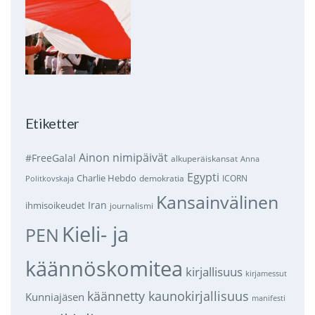
Etiketter
Ainon nimipäivät
#FreeGalal
alkuperäiskansat
Anna
Egypti
Charlie Hebdo
demokratia
ICORN
Politkovskaja
Kansainvälinen
Iran
ihmisoikeudet
journalismi
Kieli- ja
PEN
käännöskomitea
kirjallisuus
kirjamessut
käännetty kaunokirjallisuus
Kunniajäsen
manifesti