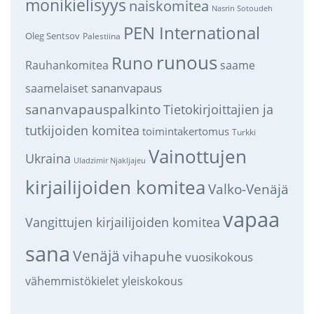
monikielisyys
naiskomitea
Nasrin Sotoudeh
PEN International
Oleg Sentsov
Palestiina
runous
Runo
saame
Rauhankomitea
sananvapaus
saamelaiset
sananvapauspalkinto
Tietokirjoittajien ja
tutkijoiden komitea
toimintakertomus
Turkki
Vainottujen
Ukraina
Uladzimir Njakljajeu
kirjailijoiden komitea
Valko-Venäjä
vapaa
Vangittujen kirjailijoiden komitea
sana
Venäjä
vihapuhe
vuosikokous
vähemmistökielet
yleiskokous