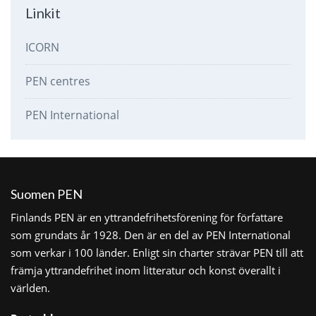
Linkit
ICORN
PEN centres
PEN International
Suomen PEN
Finlands PEN är en yttrandefrihetsförening för författare
som grundats år 1928. Den är en del av PEN International
som verkar i 100 länder. Enligt sin charter strävar PEN till att
främja yttrandefrihet inom litteratur och konst överallt i
världen.