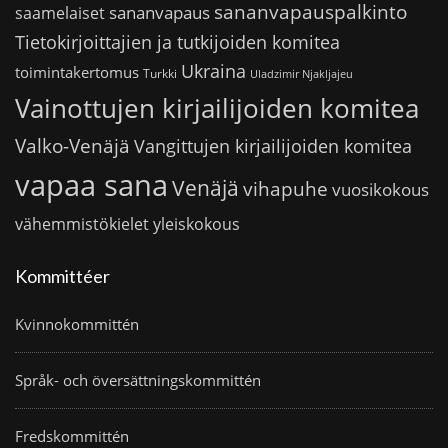
sananvapauspalkinto
sananvapaus
saamelaiset
Tietokirjoittajien ja tutkijoiden komitea
Ukraina
toimintakertomus
Turkki
Uladzimir Njakljajeu
Vainottujen kirjailijoiden komitea
Valko-Venäjä
Vangittujen kirjailijoiden komitea
vapaa sana
Venäjä
vihapuhe
vuosikokous
vähemmistökielet
yleiskokous
Kommittéer
Kvinnokommittén
Språk- och översättningskommittén
Fredskommittén