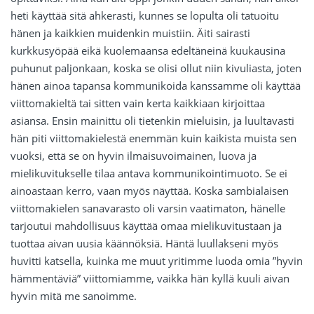
heti käyttää sitä ahkerasti, kunnes se lopulta oli tatuoitu
hänen ja kaikkien muidenkin muistiin. Äiti sairasti
kurkkusyöpää eikä kuolemaansa edeltäneinä kuukausina
puhunut paljonkaan, koska se olisi ollut niin kivuliasta, joten
hänen ainoa tapansa kommunikoida kanssamme oli käyttää
viittomakieltä tai sitten vain kerta kaikkiaan kirjoittaa
asiansa. Ensin mainittu oli tietenkin mieluisin, ja luultavasti
hän piti viittomakielestä enemmän kuin kaikista muista sen
vuoksi, että se on hyvin ilmaisuvoimainen, luova ja
mielikuvitukselle tilaa antava kommunikointimuoto. Se ei
ainoastaan kerro, vaan myös näyttää. Koska sambialaisen
viittomakielen sanavarasto oli varsin vaatimaton, hänelle
tarjoutui mahdollisuus käyttää omaa mielikuvitustaan ja
tuottaa aivan uusia käännöksiä. Häntä luullakseni myös
huvitti katsella, kuinka me muut yritimme luoda omia ”hyvin
hämmentäviä” viittomiamme, vaikka hän kyllä kuuli aivan
hyvin mitä me sanoimme.