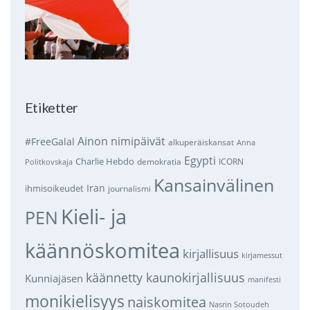
Etiketter
Ainon nimipäivät
#FreeGalal
alkuperäiskansat
Anna
Egypti
Charlie Hebdo
demokratia
ICORN
Politkovskaja
Kansainvälinen
Iran
ihmisoikeudet
journalismi
Kieli- ja
PEN
käännöskomitea
kirjallisuus
kirjamessut
käännetty kaunokirjallisuus
Kunniajäsen
manifesti
monikielisyys
naiskomitea
Nasrin Sotoudeh