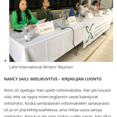
Lahti International Writers’ Reunion
NANCY SAILI: MIELIKUVITUS – KIRJAILIJAN LUONTO
Äitini oli opettaja. Hän opetti viittomakieltä. Hän piti kovasti
siitä, että sai oppia miten englannin sanat kääntyivät
viittomiksi. Koska sambialaisen viittomakielen sanavarasto
oli ja on yhä kehitysvaiheessa, aina riittää uusia sanoja
opittaviksi. Aina kun äiti oppi jonkin uuden sanan, hän alkoi