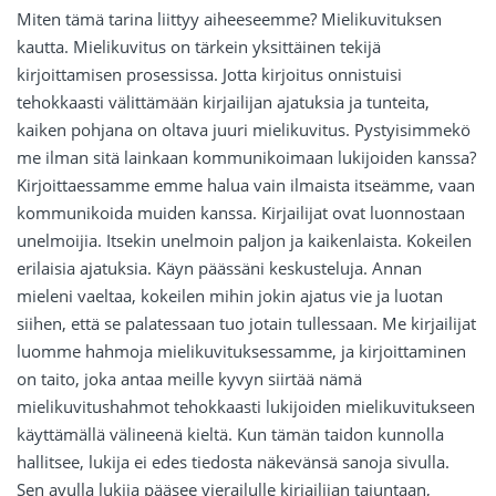
Miten tämä tarina liittyy aiheeseemme? Mielikuvituksen
kautta. Mielikuvitus on tärkein yksittäinen tekijä
kirjoittamisen prosessissa. Jotta kirjoitus onnistuisi
tehokkaasti välittämään kirjailijan ajatuksia ja tunteita,
kaiken pohjana on oltava juuri mielikuvitus. Pystyisimmekö
me ilman sitä lainkaan kommunikoimaan lukijoiden kanssa?
Kirjoittaessamme emme halua vain ilmaista itseämme, vaan
kommunikoida muiden kanssa. Kirjailijat ovat luonnostaan
unelmoijia. Itsekin unelmoin paljon ja kaikenlaista. Kokeilen
erilaisia ajatuksia. Käyn päässäni keskusteluja. Annan
mieleni vaeltaa, kokeilen mihin jokin ajatus vie ja luotan
siihen, että se palatessaan tuo jotain tullessaan. Me kirjailijat
luomme hahmoja mielikuvituksessamme, ja kirjoittaminen
on taito, joka antaa meille kyvyn siirtää nämä
mielikuvitushahmot tehokkaasti lukijoiden mielikuvitukseen
käyttämällä välineenä kieltä. Kun tämän taidon kunnolla
hallitsee, lukija ei edes tiedosta näkevänsä sanoja sivulla.
Sen avulla lukija pääsee vierailulle kirjailijan tajuntaan,