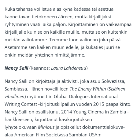
Kuka tahansa voi istua alas kynä kädessä tai asettua
kannettavan tietokoneen ääreen, mutta kirjailijaksi
ryhtyminen vaatii aika paljon. Kirjoittaminen on vaikeampaa
kirjailijalle kuin se on kaikille muille, mutta se on kuitenkin
meidän valintamme. Teemme tuon valinnan joka päivä.
Asetamme sen kaiken muun edelle, ja kukaties juuri se
onkin meidän yhteinen nimittäjämme.
Nancy Saili
(Käännös:
Laura Lahdensuu
)
Nancy Saili on kirjoittaja ja aktivisti, joka asuu Solwezissa,
Sambiassa. Hänen novellilleen
The Enemy Within
(
Sisäinen
vihollinen
) myönnettiin Global Dialogues International
Writing Contest -kirjoituskilpailun vuoden 2015 pääpalkinto.
Nancy Saili on osallistunut 2014 Young Cinema in Zambia -
hankkeeseen, kirjoittanut käsikirjoituksen
lyhytelokuvaan
Minibus
ja opiskellut dokumenttielokuva-
alaa American Film Societyssa Sambian USA:n