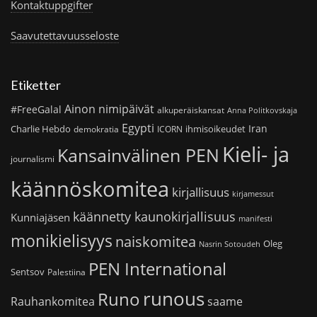
Kontaktuppgifter
Saavutettavuusseloste
Etiketter
Ainon nimipäivät
#FreeGalal
alkuperäiskansat
Anna Politkovskaja
Egypti
Iran
Charlie Hebdo
ihmisoikeudet
demokratia
ICORN
Kieli- ja
Kansainvälinen PEN
journalismi
käännöskomitea
kirjallisuus
kirjamessut
käännetty kaunokirjallisuus
Kunniajäsen
manifesti
monikielisyys
naiskomitea
Oleg
Nasrin Sotoudeh
PEN International
Sentsov
Palestiina
runous
Runo
saame
Rauhankomitea