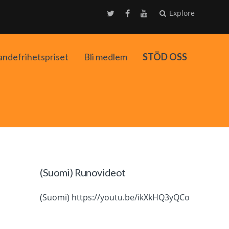
Explore
andefrihetspriset
Bli medlem
STÖD OSS
ko
(Suomi) Runovideot
(Suomi) https://youtu.be/ikXkHQ3yQCo