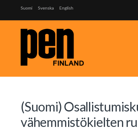
Suomi
Svenska
English
(Suomi) Osallistumisku
vähemmistökielten r