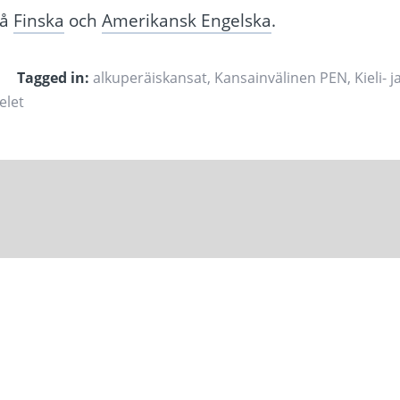
på
Finska
och
Amerikansk Engelska
.
Tagged in:
alkuperäiskansat
,
Kansainvälinen PEN
,
Kieli- j
elet