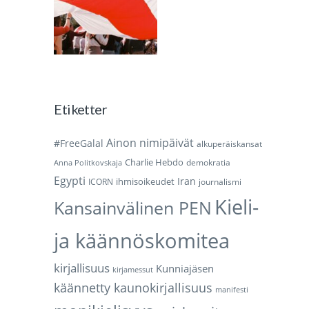
Etiketter
Ainon nimipäivät
#FreeGalal
alkuperäiskansat
Charlie Hebdo
demokratia
Anna Politkovskaja
Egypti
Iran
ihmisoikeudet
ICORN
journalismi
Kieli-
Kansainvälinen PEN
ja käännöskomitea
kirjallisuus
Kunniajäsen
kirjamessut
käännetty kaunokirjallisuus
manifesti