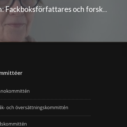
Joy Hyvärinen: Fackboksförfattares och forskares yttrandefrihet hotad
mmittéer
nnokommittén
åk- och översättningskommittén
dskommittén