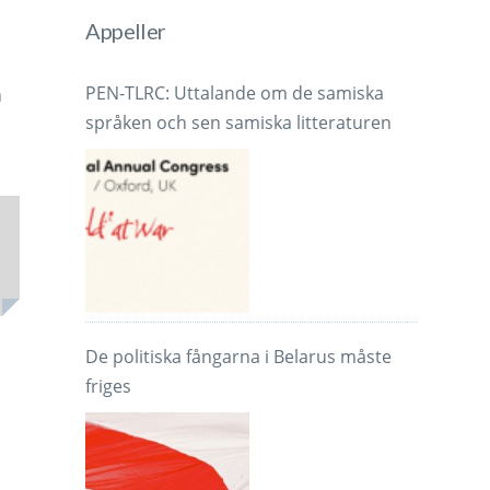
Appeller
PEN-TLRC: Uttalande om de samiska
a
språken och sen samiska litteraturen
De politiska fångarna i Belarus måste
friges