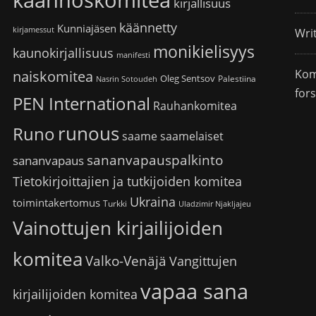
käännöskomitea
kirjallisuus
käännetty
Kunniajäsen
kirjamessut
Wri
monikielisyys
kaunokirjallisuus
manifesti
Kom
naiskomitea
Oleg Sentsov
Palestiina
Nasrin Sotoudeh
for
PEN International
Rauhankomitea
runous
Runo
saame
saamelaiset
sananvapauspalkinto
sananvapaus
Tietokirjoittajien ja tutkijoiden komitea
Ukraina
toimintakertomus
Turkki
Uladzimir Njakljajeu
Vainottujen kirjailijoiden
komitea
Valko-Venäjä
Vangittujen
vapaa sana
kirjailijoiden komitea