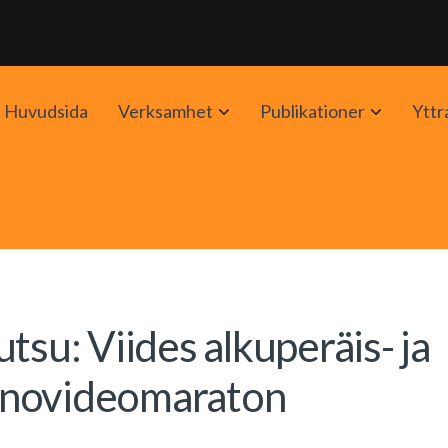
Avaa
Avaa
Huvudsida
Verksamhet
Publikationer
Yttr
alavalikko
alavalik
tsu: Viides alkuperäis- ja
unovideomaraton