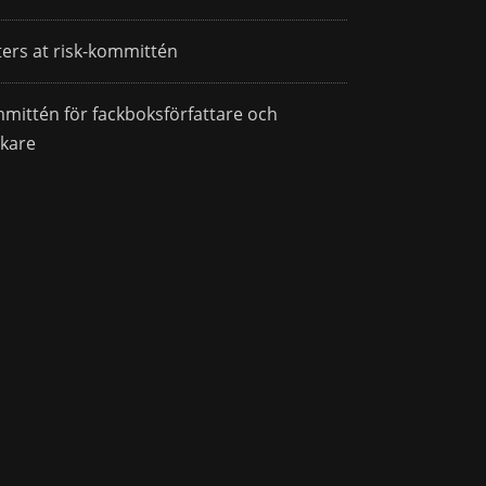
ters at risk-kommittén
mittén för fackboksförfattare och
skare