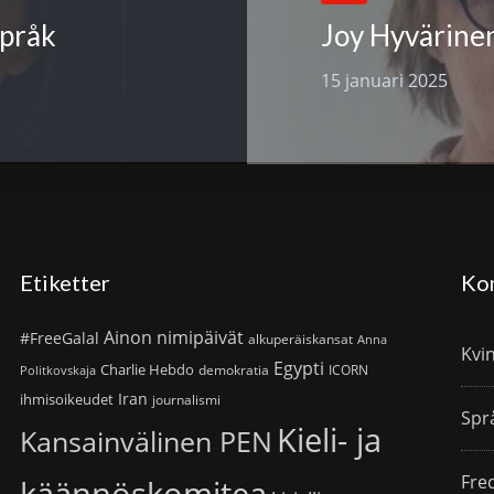
språk
15 januari 2025
Etiketter
Ko
Ainon nimipäivät
#FreeGalal
alkuperäiskansat
Anna
Kvi
Egypti
Charlie Hebdo
demokratia
ICORN
Politkovskaja
Iran
ihmisoikeudet
journalismi
Spr
Kieli- ja
Kansainvälinen PEN
Fre