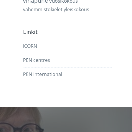
vihapuhe
vuosikokous
vähemmistökielet
yleiskokous
Linkit
ICORN
PEN centres
PEN International