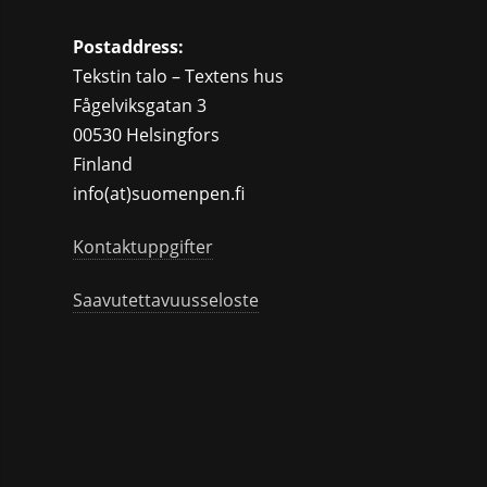
Postaddress:
Tekstin talo – Textens hus
Fågelviksgatan 3
00530 Helsingfors
Finland
info(at)suomenpen.fi
Kontaktuppgifter
Saavutettavuusseloste