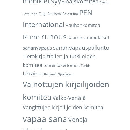
monikielisyys
naiskomitea
Nasrin
PEN
Oleg Sentsov
Palestiina
Sotoudeh
International
Rauhankomitea
runous
Runo
saame
saamelaiset
sananvapauspalkinto
sananvapaus
Tietokirjoittajien ja tutkijoiden
komitea
toimintakertomus
Turkki
Ukraina
Uladzimir Njakljajeu
Vainottujen kirjailijoiden
komitea
Valko-Venäjä
Vangittujen kirjailijoiden komitea
vapaa sana
Venäjä