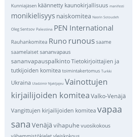
käännetty kaunokirjallisuus
Kunniajäsen
manifesti
monikielisyys
naiskomitea
Nasrin Sotoudeh
PEN International
Oleg Sentsov
Palestiina
runous
Runo
saame
Rauhankomitea
sananvapaus
saamelaiset
sananvapauspalkinto
Tietokirjoittajien ja
tutkijoiden komitea
toimintakertomus
Turkki
Vainottujen
Ukraina
Uladzimir Njakljajeu
kirjailijoiden komitea
Valko-Venäjä
vapaa
Vangittujen kirjailijoiden komitea
sana
Venäjä
vihapuhe
vuosikokous
vähemmistökielet
yleiskokous