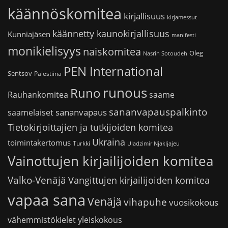
käännöskomitea
kirjallisuus
kirjamessut
käännetty kaunokirjallisuus
Kunniajäsen
manifesti
monikielisyys
naiskomitea
Oleg
Nasrin Sotoudeh
PEN International
Sentsov
Palestiina
runous
Runo
saame
Rauhankomitea
sananvapauspalkinto
sananvapaus
saamelaiset
Tietokirjoittajien ja tutkijoiden komitea
Ukraina
toimintakertomus
Turkki
Uladzimir Njakljajeu
Vainottujen kirjailijoiden komitea
Valko-Venäjä
Vangittujen kirjailijoiden komitea
vapaa sana
Venäjä
vihapuhe
vuosikokous
vähemmistökielet
yleiskokous