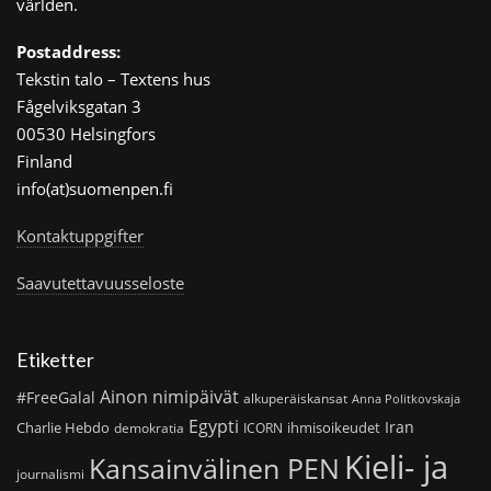
världen.
Postaddress:
Tekstin talo – Textens hus
Fågelviksgatan 3
00530 Helsingfors
Finland
info(at)suomenpen.fi
Kontaktuppgifter
Saavutettavuusseloste
Etiketter
Ainon nimipäivät
#FreeGalal
alkuperäiskansat
Anna Politkovskaja
Egypti
Iran
Charlie Hebdo
ihmisoikeudet
demokratia
ICORN
Kieli- ja
Kansainvälinen PEN
journalismi