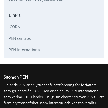
Linkit
ICORN
PEN centres
PEN International
Suomen PEN
Finlands PEN är en yttrandefrihetsförening för författare
som grundats år 1928. Den är en del av PEN International
som verkar i 100 länder. Enligt sin charter strävar PEN till att
främja yttrandefrihet inom litteratur och konst överallt i