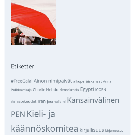
Etiketter
Ainon nimipäivät
#FreeGalal
alkuperäiskansat
Anna
Egypti
Charlie Hebdo
demokratia
ICORN
Politkovskaja
Kansainvälinen
Iran
ihmisoikeudet
journalismi
Kieli- ja
PEN
käännöskomitea
kirjallisuus
kirjamessut