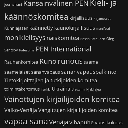
Kieli- ja
Kansainvälinen PEN
journalismi
käännöskomitea
kirjallisuus
kirjamessut
käännetty kaunokirjallisuus
Kunniajäsen
manifesti
monikielisyys
naiskomitea
Oleg
Nasrin Sotoudeh
PEN International
Sentsov
Palestiina
runous
Runo
saame
Rauhankomitea
sananvapauspalkinto
sananvapaus
saamelaiset
Tietokirjoittajien ja tutkijoiden komitea
Ukraina
toimintakertomus
Turkki
Uladzimir Njakljajeu
Vainottujen kirjailijoiden komitea
Valko-Venäjä
Vangittujen kirjailijoiden komitea
vapaa sana
Venäjä
vihapuhe
vuosikokous