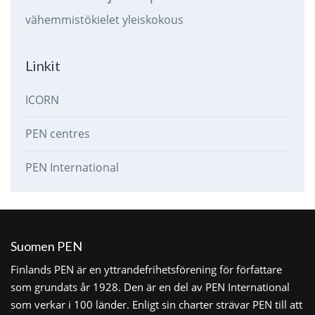
vähemmistökielet
yleiskokous
Linkit
ICORN
PEN centres
PEN International
Suomen PEN
Finlands PEN är en yttrandefrihetsförening för författare
som grundats år 1928. Den är en del av PEN International
som verkar i 100 länder. Enligt sin charter strävar PEN till att