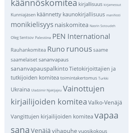
käännöskomitea
kirjallisuus
kirjamessut
käännetty kaunokirjallisuus
Kunniajäsen
manifesti
monikielisyys
naiskomitea
Nasrin Sotoudeh
PEN International
Oleg Sentsov
Palestiina
runous
Runo
saame
Rauhankomitea
sananvapaus
saamelaiset
sananvapauspalkinto
Tietokirjoittajien ja
tutkijoiden komitea
toimintakertomus
Turkki
Vainottujen
Ukraina
Uladzimir Njakljajeu
kirjailijoiden komitea
Valko-Venäjä
vapaa
Vangittujen kirjailijoiden komitea
sana
Venäjä
vihapuhe
vuosikokous