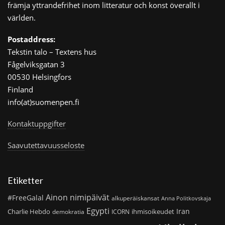
främja yttrandefrihet inom litteratur och konst överallt i
världen.
Postaddress:
Tekstin talo – Textens hus
Fågelviksgatan 3
00530 Helsingfors
Finland
info(at)suomenpen.fi
Kontaktuppgifter
Saavutettavuusseloste
Etiketter
Ainon nimipäivät
#FreeGalal
alkuperäiskansat
Anna Politkovskaja
Egypti
Iran
Charlie Hebdo
ihmisoikeudet
demokratia
ICORN