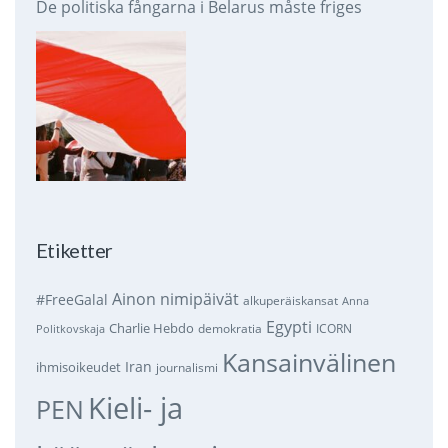
De politiska fångarna i Belarus måste friges
Etiketter
Ainon nimipäivät
#FreeGalal
alkuperäiskansat
Anna
Egypti
Charlie Hebdo
demokratia
ICORN
Politkovskaja
Kansainvälinen
Iran
ihmisoikeudet
journalismi
Kieli- ja
PEN