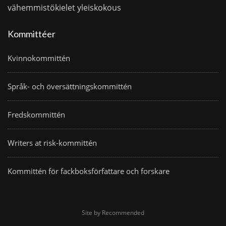
vähemmistökielet
yleiskokous
Kommittéer
Kvinnokommittén
Språk- och översättningskommittén
Fredskommittén
Writers at risk-kommittén
Kommittén för fackboksförfattare och forskare
Site by Recommended