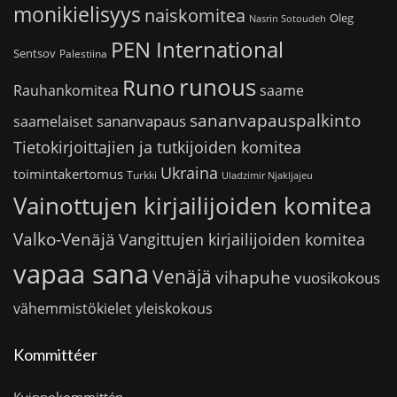
monikielisyys
naiskomitea
Oleg
Nasrin Sotoudeh
PEN International
Sentsov
Palestiina
runous
Runo
saame
Rauhankomitea
sananvapauspalkinto
sananvapaus
saamelaiset
Tietokirjoittajien ja tutkijoiden komitea
Ukraina
toimintakertomus
Turkki
Uladzimir Njakljajeu
Vainottujen kirjailijoiden komitea
Valko-Venäjä
Vangittujen kirjailijoiden komitea
vapaa sana
Venäjä
vihapuhe
vuosikokous
vähemmistökielet
yleiskokous
Kommittéer