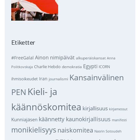
Etiketter
Ainon nimipäivät
#FreeGalal
alkuperäiskansat
Anna
Egypti
Charlie Hebdo
demokratia
ICORN
Politkovskaja
Kansainvälinen
Iran
ihmisoikeudet
journalismi
Kieli- ja
PEN
käännöskomitea
kirjallisuus
kirjamessut
käännetty kaunokirjallisuus
Kunniajäsen
manifesti
monikielisyys
naiskomitea
Nasrin Sotoudeh