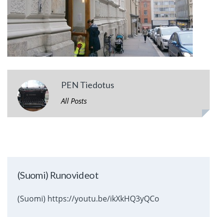
PEN Tiedotus
All Posts
(Suomi) Runovideot
(Suomi) https://youtu.be/ikXkHQ3yQCo