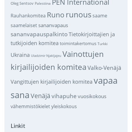
PEN International
Oleg Sentsov
Palestiina
runous
Runo
saame
Rauhankomitea
sananvapaus
saamelaiset
sananvapauspalkinto
Tietokirjoittajien ja
tutkijoiden komitea
toimintakertomus
Turkki
Vainottujen
Ukraina
Uladzimir Njakljajeu
kirjailijoiden komitea
Valko-Venäjä
vapaa
Vangittujen kirjailijoiden komitea
sana
Venäjä
vihapuhe
vuosikokous
vähemmistökielet
yleiskokous
Linkit