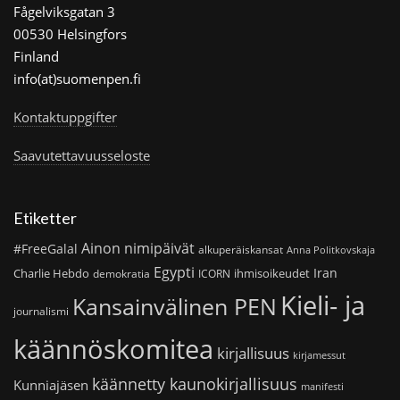
Fågelviksgatan 3
00530 Helsingfors
Finland
info(at)suomenpen.fi
Kontaktuppgifter
Saavutettavuusseloste
Etiketter
Ainon nimipäivät
#FreeGalal
alkuperäiskansat
Anna Politkovskaja
Egypti
Iran
Charlie Hebdo
ihmisoikeudet
demokratia
ICORN
Kieli- ja
Kansainvälinen PEN
journalismi
käännöskomitea
kirjallisuus
kirjamessut
käännetty kaunokirjallisuus
Kunniajäsen
manifesti