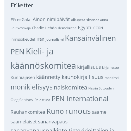
Etiketter
Ainon nimipäivät
#FreeGalal
alkuperäiskansat
Anna
Egypti
Charlie Hebdo
demokratia
ICORN
Politkovskaja
Kansainvälinen
Iran
ihmisoikeudet
journalismi
Kieli- ja
PEN
käännöskomitea
kirjallisuus
kirjamessut
käännetty kaunokirjallisuus
Kunniajäsen
manifesti
monikielisyys
naiskomitea
Nasrin Sotoudeh
PEN International
Oleg Sentsov
Palestiina
runous
Runo
saame
Rauhankomitea
sananvapaus
saamelaiset
sananvapauspalkinto
Tietokirjoittajien ja