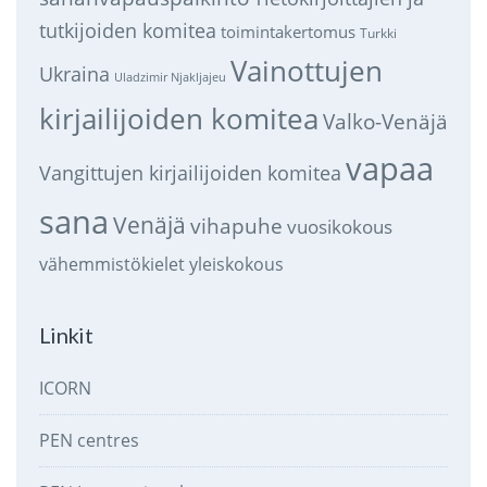
tutkijoiden komitea
toimintakertomus
Turkki
Vainottujen
Ukraina
Uladzimir Njakljajeu
kirjailijoiden komitea
Valko-Venäjä
vapaa
Vangittujen kirjailijoiden komitea
sana
Venäjä
vihapuhe
vuosikokous
vähemmistökielet
yleiskokous
Linkit
ICORN
PEN centres