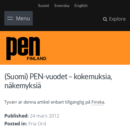
Suomi
Svenska
English
Menu
Explore
(Suomi) PEN-vuodet – kokemuksia,
näkemyksiä
Tyvärr är denna artikel enbart tillgänglig på
Finska
.
Published:
24 mars 2012
Posted in:
Fria Ord