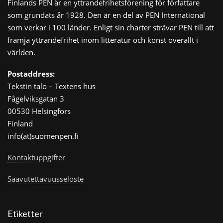
Finlands PEN är en yttrandefrihetsförening för författare
som grundats år 1928. Den är en del av PEN International
som verkar i 100 länder. Enligt sin charter strävar PEN till att
främja yttrandefrihet inom litteratur och konst överallt i
världen.
Postaddress:
Tekstin talo – Textens hus
Fågelviksgatan 3
00530 Helsingfors
Finland
info(at)suomenpen.fi
Kontaktuppgifter
Saavutettavuusseloste
Etiketter