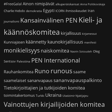
Ainon nimipäivät
#FreeGalal
alkuperäiskansat
Anna Politkovskaja
Egypti
Iran
Charlie Hebdo
ihmisoikeudet
demokratia
ICORN
Kieli- ja
Kansainvälinen PEN
journalismi
käännöskomitea
kirjallisuus
kirjamessut
käännetty kaunokirjallisuus
Kunniajäsen
manifesti
monikielisyys
naiskomitea
Oleg
Nasrin Sotoudeh
PEN International
Sentsov
Palestiina
runous
Runo
saame
Rauhankomitea
sananvapauspalkinto
sananvapaus
saamelaiset
Tietokirjoittajien ja tutkijoiden komitea
Ukraina
toimintakertomus
Turkki
Uladzimir Njakljajeu
Vainottujen kirjailijoiden komitea