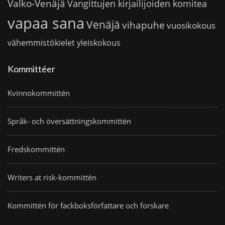
Valko-Venäjä
Vangittujen kirjailijoiden komitea
vapaa sana
Venäjä
vihapuhe
vuosikokous
vähemmistökielet
yleiskokous
Kommittéer
Kvinnokommittén
Språk- och översättningskommittén
Fredskommittén
Writers at risk-kommittén
Kommittén för fackboksförfattare och forskare