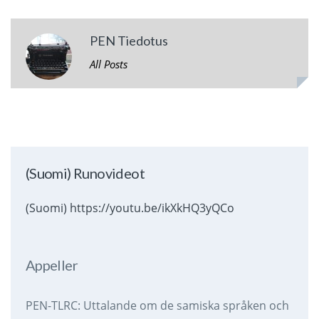
PEN Tiedotus
All Posts
(Suomi) Runovideot
(Suomi) https://youtu.be/ikXkHQ3yQCo
Appeller
PEN-TLRC: Uttalande om de samiska språken och