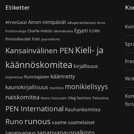
Etiketter
Ko
Ainon nimipäivät
#FreeGalal
alkuperäiskansat
Anna
Kvi
Egypti
Charlie Hebdo
demokratia
ICORN
Politkovskaja
Iran
ihmisoikeudet
journalismi
Spr
Kieli- ja
Kansainvälinen PEN
Fre
käännöskomitea
kirjallisuus
käännetty
Kunniajäsen
kirjamessut
Wri
monikielisyys
kaunokirjallisuus
manifesti
Kom
naiskomitea
Oleg Sentsov
Palestiina
Nasrin Sotoudeh
for
PEN International
Rauhankomitea
runous
Runo
saame
saamelaiset
sananvapauspalkinto
sananvapaus