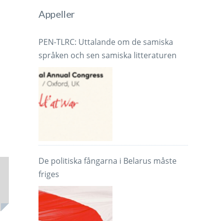
Appeller
PEN-TLRC: Uttalande om de samiska
språken och sen samiska litteraturen
De politiska fångarna i Belarus måste
friges