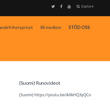
Explore
andefrihetspriset
Bli medlem
STÖD OSS
ko
(Suomi) Runovideot
(Suomi) https://youtu.be/ikXkHQ3yQCo