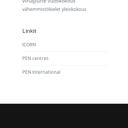
vihapuhe
vuosikokous
vähemmistökielet
yleiskokous
Linkit
ICORN
PEN centres
PEN International