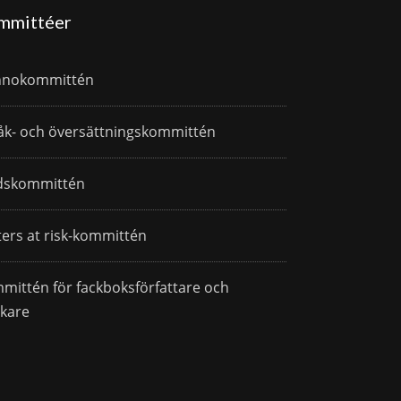
mmittéer
nnokommittén
åk- och översättningskommittén
dskommittén
ters at risk-kommittén
mittén för fackboksförfattare och
skare