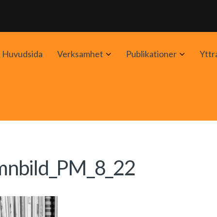
Avaa
Avaa
Huvudsida
Verksamhet
Publikationer
Yttr
alavalikko
alavalik
mnbild_PM_8_22