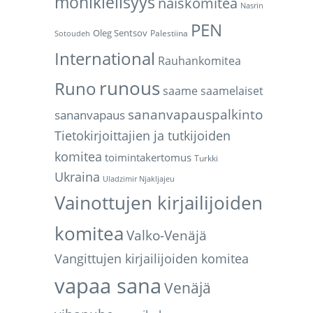
monikielisyys
naiskomitea
Nasrin
PEN
Oleg Sentsov
Palestiina
Sotoudeh
International
Rauhankomitea
runous
Runo
saame
saamelaiset
sananvapauspalkinto
sananvapaus
Tietokirjoittajien ja tutkijoiden
komitea
toimintakertomus
Turkki
Ukraina
Uladzimir Njakljajeu
Vainottujen kirjailijoiden
komitea
Valko-Venäjä
Vangittujen kirjailijoiden komitea
vapaa sana
Venäjä