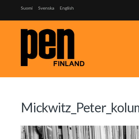
Suomi
Svenska
English
Mickwitz_Peter_kolu