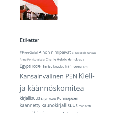
Etiketter
Ainon nimipäivät
#FreeGalal
alkuperäiskansat
Charlie Hebdo
demokratia
Anna Politkovskaja
Egypti
Iran
ihmisoikeudet
ICORN
journalismi
Kieli-
Kansainvälinen PEN
ja käännöskomitea
kirjallisuus
Kunniajäsen
kirjamessut
käännetty kaunokirjallisuus
manifesti