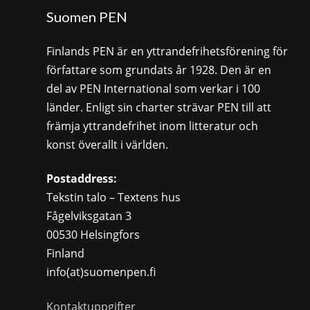
Suomen PEN
Finlands PEN är en yttrandefrihetsförening för
författare som grundats år 1928. Den är en
del av PEN International som verkar i 100
länder. Enligt sin charter strävar PEN till att
främja yttrandefrihet inom litteratur och
konst överallt i världen.
Postaddress:
Tekstin talo – Textens hus
Fågelviksgatan 3
00530 Helsingfors
Finland
info(at)suomenpen.fi
Kontaktuppgifter