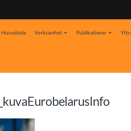
Avaa
Avaa
Huvudsida
Verksamhet
Publikationer
Yttr
alavalikko
alavalik
_kuvaEurobelarusInfo