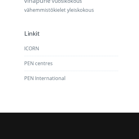
vihapuhe
vuosikokous
vähemmistökielet
yleiskokous
Linkit
ICORN
PEN centres
PEN International