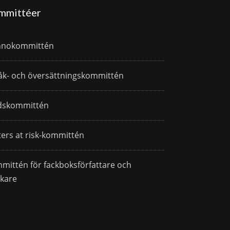
mmittéer
nnokommittén
åk- och översättningskommittén
dskommittén
ters at risk-kommittén
mittén för fackboksförfattare och
skare