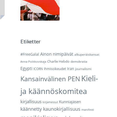
Etiketter
Ainon nimipäivät
#FreeGalal
alkuperäiskansat
Charlie Hebdo
demokratia
Anna Politkovskaja
Egypti
Iran
ihmisoikeudet
ICORN
journalismi
Kieli-
Kansainvälinen PEN
ja käännöskomitea
kirjallisuus
Kunniajäsen
kirjamessut
käännetty kaunokirjallisuus
manifesti