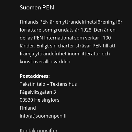
Suomen PEN
Finlands PEN är en yttrandefrihetsförening för
författare som grundats år 1928. Den är en
del av PEN International som verkar i 100
länder. Enligt sin charter strävar PEN till att
främja yttrandefrihet inom litteratur och
konst överallt i världen.
Postaddress:
Tekstin talo – Textens hus
Fågelviksgatan 3
00530 Helsingfors
Finland
info(at)suomenpen.fi
Kontaktuppgifter