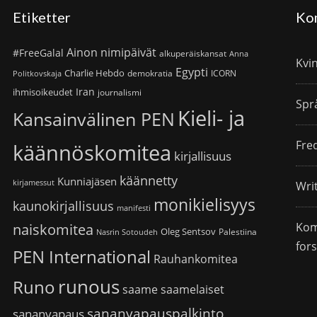
Etiketter
Ko
Ainon nimipäivät
#FreeGalal
alkuperäiskansat
Anna
Kvi
Egypti
Charlie Hebdo
demokratia
ICORN
Politkovskaja
Iran
ihmisoikeudet
journalismi
Spr
Kieli- ja
Kansainvälinen PEN
Fre
käännöskomitea
kirjallisuus
käännetty
Kunniajäsen
kirjamessut
Wri
monikielisyys
kaunokirjallisuus
manifesti
Kom
naiskomitea
Oleg Sentsov
Palestiina
Nasrin Sotoudeh
for
PEN International
Rauhankomitea
runous
Runo
saame
saamelaiset
sananvapauspalkinto
sananvapaus