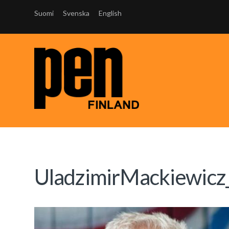
Suomi
Svenska
English
UladzimirMackiewicz