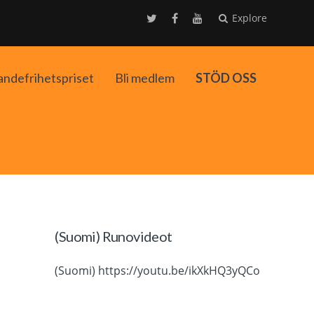
Explore
andefrihetspriset
Bli medlem
STÖD OSS
ko
(Suomi) Runovideot
(Suomi) https://youtu.be/ikXkHQ3yQCo