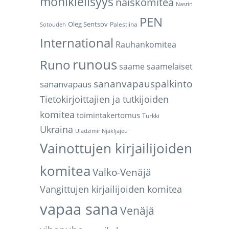
monikielisyys
naiskomitea
Nasrin
PEN
Oleg Sentsov
Palestiina
Sotoudeh
International
Rauhankomitea
runous
Runo
saame
saamelaiset
sananvapauspalkinto
sananvapaus
Tietokirjoittajien ja tutkijoiden
komitea
toimintakertomus
Turkki
Ukraina
Uladzimir Njakljajeu
Vainottujen kirjailijoiden
komitea
Valko-Venäjä
Vangittujen kirjailijoiden komitea
vapaa sana
Venäjä