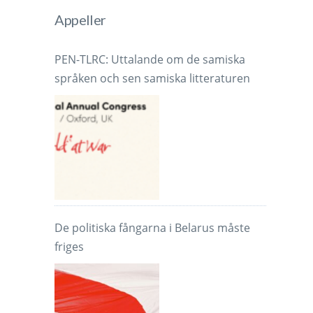
Appeller
PEN-TLRC: Uttalande om de samiska
språken och sen samiska litteraturen
De politiska fångarna i Belarus måste
friges