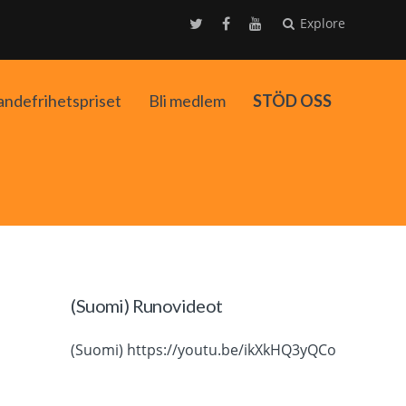
Explore
andefrihetspriset
Bli medlem
STÖD OSS
ko
(Suomi) Runovideot
(Suomi) https://youtu.be/ikXkHQ3yQCo