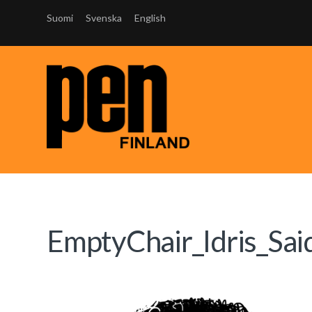
Suomi
Svenska
English
EmptyChair_Idris_Sai