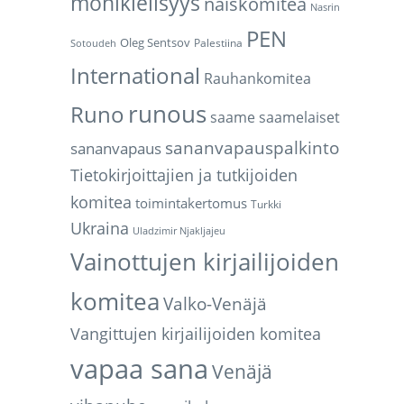
monikielisyys
naiskomitea
Nasrin
PEN
Oleg Sentsov
Palestiina
Sotoudeh
International
Rauhankomitea
runous
Runo
saame
saamelaiset
sananvapauspalkinto
sananvapaus
Tietokirjoittajien ja tutkijoiden
komitea
toimintakertomus
Turkki
Ukraina
Uladzimir Njakljajeu
Vainottujen kirjailijoiden
komitea
Valko-Venäjä
Vangittujen kirjailijoiden komitea
vapaa sana
Venäjä