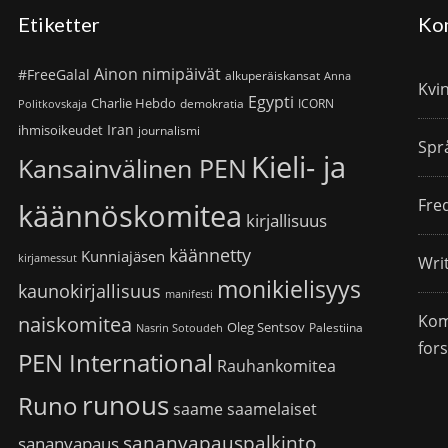
Etiketter
Ko
Ainon nimipäivät
#FreeGalal
alkuperäiskansat
Anna
Kvi
Egypti
Charlie Hebdo
demokratia
ICORN
Politkovskaja
Iran
ihmisoikeudet
journalismi
Spr
Kieli- ja
Kansainvälinen PEN
Fre
käännöskomitea
kirjallisuus
käännetty
Kunniajäsen
kirjamessut
Wri
monikielisyys
kaunokirjallisuus
manifesti
Kom
naiskomitea
Oleg Sentsov
Palestiina
Nasrin Sotoudeh
for
PEN International
Rauhankomitea
runous
Runo
saame
saamelaiset
sananvapauspalkinto
sananvapaus