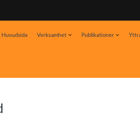
Avaa
Avaa
Huvudsida
Verksamhet
Publikationer
Yttr
alavalikko
alavalik
d