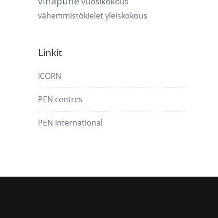
vihapuhe
vuosikokous
vähemmistökielet
yleiskokous
Linkit
ICORN
PEN centres
PEN International