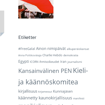
Etiketter
Ainon nimipäivät
#FreeGalal
alkuperäiskansat
Charlie Hebdo
demokratia
Anna Politkovskaja
Egypti
Iran
ihmisoikeudet
ICORN
journalismi
Kieli-
Kansainvälinen PEN
ja käännöskomitea
kirjallisuus
Kunniajäsen
kirjamessut
käännetty kaunokirjallisuus
manifesti