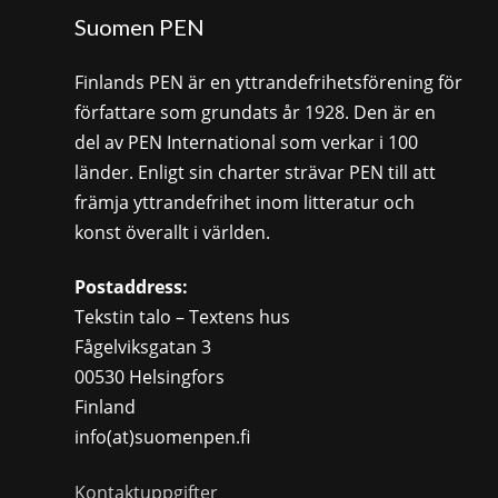
Suomen PEN
Finlands PEN är en yttrandefrihetsförening för
författare som grundats år 1928. Den är en
del av PEN International som verkar i 100
länder. Enligt sin charter strävar PEN till att
främja yttrandefrihet inom litteratur och
konst överallt i världen.
Postaddress:
Tekstin talo – Textens hus
Fågelviksgatan 3
00530 Helsingfors
Finland
info(at)suomenpen.fi
Kontaktuppgifter