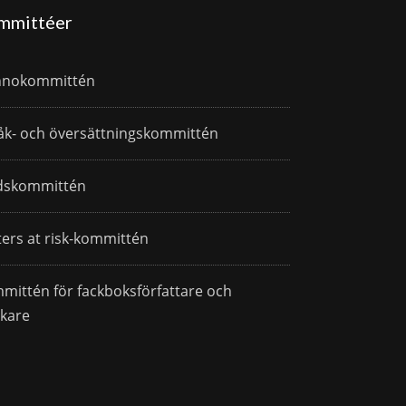
mmittéer
nnokommittén
åk- och översättningskommittén
dskommittén
ters at risk-kommittén
mittén för fackboksförfattare och
skare