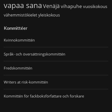
vapaa sana
Venäjä
vihapuhe
vuosikokous
vähemmistökielet
yleiskokous
Kommittéer
Kvinnokommittén
Språk- och översättningskommittén
Fredskommittén
Writers at risk-kommittén
Kommittén för fackboksförfattare och forskare