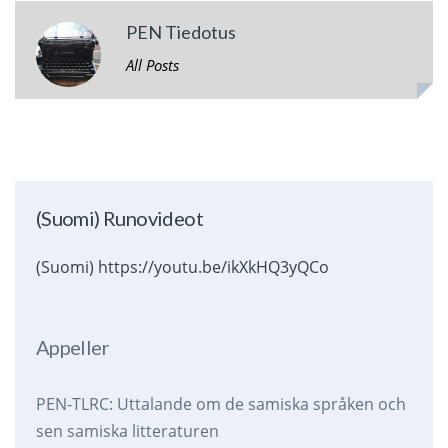
PEN Tiedotus
All Posts
(Suomi) Runovideot
(Suomi) https://youtu.be/ikXkHQ3yQCo
Appeller
PEN-TLRC: Uttalande om de samiska språken och
sen samiska litteraturen