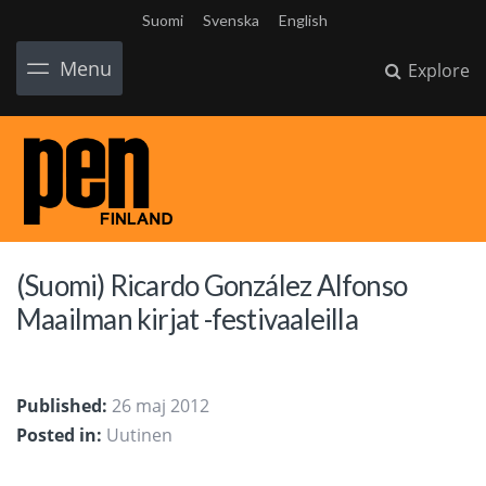
Suomi
Svenska
English
Menu
Explore
(Suomi) Ricardo González Alfonso
Maailman kirjat -festivaaleilla
Published:
26 maj 2012
Posted in:
Uutinen