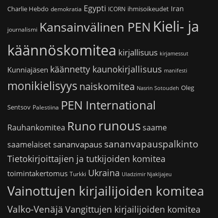
Egypti
Iran
Charlie Hebdo
ihmisoikeudet
demokratia
ICORN
Kieli- ja
Kansainvälinen PEN
journalismi
käännöskomitea
kirjallisuus
kirjamessut
käännetty kaunokirjallisuus
Kunniajäsen
manifesti
monikielisyys
naiskomitea
Oleg
Nasrin Sotoudeh
PEN International
Sentsov
Palestiina
runous
Runo
saame
Rauhankomitea
sananvapauspalkinto
sananvapaus
saamelaiset
Tietokirjoittajien ja tutkijoiden komitea
Ukraina
toimintakertomus
Turkki
Uladzimir Njakljajeu
Vainottujen kirjailijoiden komitea
Valko-Venäjä
Vangittujen kirjailijoiden komitea