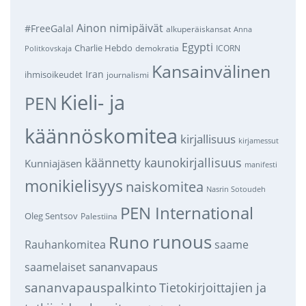
Ainon nimipäivät
#FreeGalal
alkuperäiskansat
Anna
Egypti
Charlie Hebdo
demokratia
ICORN
Politkovskaja
Kansainvälinen
Iran
ihmisoikeudet
journalismi
Kieli- ja
PEN
käännöskomitea
kirjallisuus
kirjamessut
käännetty kaunokirjallisuus
Kunniajäsen
manifesti
monikielisyys
naiskomitea
Nasrin Sotoudeh
PEN International
Oleg Sentsov
Palestiina
runous
Runo
saame
Rauhankomitea
sananvapaus
saamelaiset
sananvapauspalkinto
Tietokirjoittajien ja