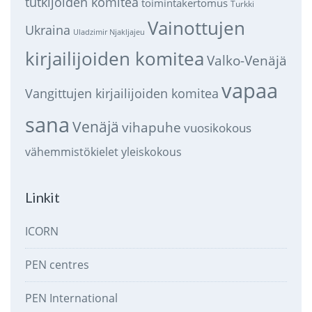
tutkijoiden komitea
toimintakertomus
Turkki
Vainottujen
Ukraina
Uladzimir Njakljajeu
kirjailijoiden komitea
Valko-Venäjä
vapaa
Vangittujen kirjailijoiden komitea
sana
Venäjä
vihapuhe
vuosikokous
vähemmistökielet
yleiskokous
Linkit
ICORN
PEN centres
PEN International