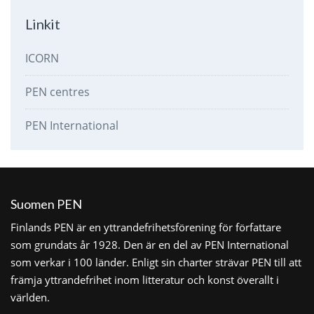
Linkit
ICORN
PEN centres
PEN International
Suomen PEN
Finlands PEN är en yttrandefrihetsförening för författare
som grundats år 1928. Den är en del av PEN International
som verkar i 100 länder. Enligt sin charter strävar PEN till att
främja yttrandefrihet inom litteratur och konst överallt i
världen.