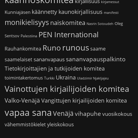
kirjallisuus
kirjamessut
käännetty kaunokirjallisuus
Kunniajäsen
manifesti
monikielisyys
naiskomitea
Oleg
Nasrin Sotoudeh
PEN International
Sentsov
Palestiina
runous
Runo
saame
Rauhankomitea
sananvapauspalkinto
sananvapaus
saamelaiset
Tietokirjoittajien ja tutkijoiden komitea
Ukraina
toimintakertomus
Turkki
Uladzimir Njakljajeu
Vainottujen kirjailijoiden komitea
Valko-Venäjä
Vangittujen kirjailijoiden komitea
vapaa sana
Venäjä
vihapuhe
vuosikokous
vähemmistökielet
yleiskokous