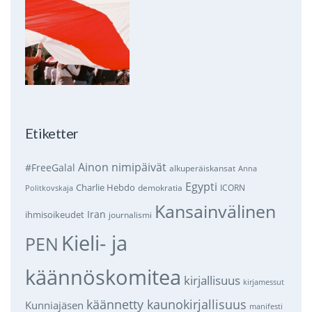
Etiketter
Ainon nimipäivät
#FreeGalal
alkuperäiskansat
Anna
Egypti
Charlie Hebdo
demokratia
ICORN
Politkovskaja
Kansainvälinen
Iran
ihmisoikeudet
journalismi
Kieli- ja
PEN
käännöskomitea
kirjallisuus
kirjamessut
käännetty kaunokirjallisuus
Kunniajäsen
manifesti