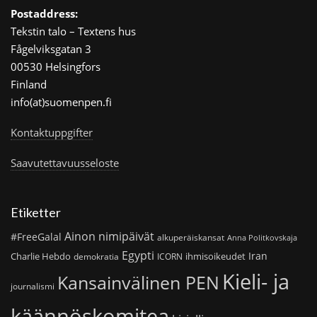
Postaddress:
Tekstin talo – Textens hus
Fågelviksgatan 3
00530 Helsingfors
Finland
info(at)suomenpen.fi
Kontaktuppgifter
Saavutettavuusseloste
Etiketter
Ainon nimipäivät
#FreeGalal
alkuperäiskansat
Anna Politkovskaja
Egypti
Iran
Charlie Hebdo
ihmisoikeudet
demokratia
ICORN
Kieli- ja
Kansainvälinen PEN
journalismi
käännöskomitea