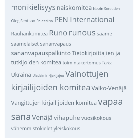
monikielisyys
naiskomitea
Nasrin Sotoudeh
PEN International
Oleg Sentsov
Palestiina
runous
Runo
saame
Rauhankomitea
sananvapaus
saamelaiset
sananvapauspalkinto
Tietokirjoittajien ja
tutkijoiden komitea
toimintakertomus
Turkki
Vainottujen
Ukraina
Uladzimir Njakljajeu
kirjailijoiden komitea
Valko-Venäjä
vapaa
Vangittujen kirjailijoiden komitea
sana
Venäjä
vihapuhe
vuosikokous
vähemmistökielet
yleiskokous