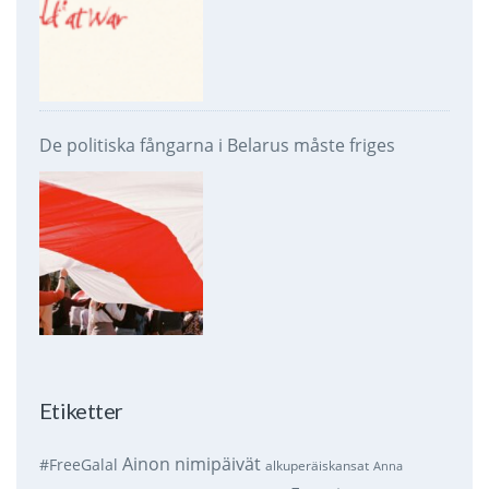
De politiska fångarna i Belarus måste friges
Etiketter
Ainon nimipäivät
#FreeGalal
alkuperäiskansat
Anna