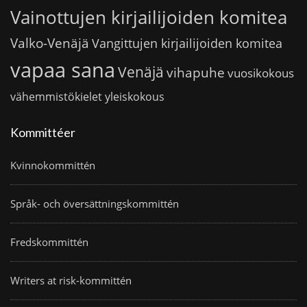
Vainottujen kirjailijoiden komitea
Valko-Venäjä
Vangittujen kirjailijoiden komitea
vapaa sana
Venäjä
vihapuhe
vuosikokous
vähemmistökielet
yleiskokous
Kommittéer
Kvinnokommittén
Språk- och översättningskommittén
Fredskommittén
Writers at risk-kommittén