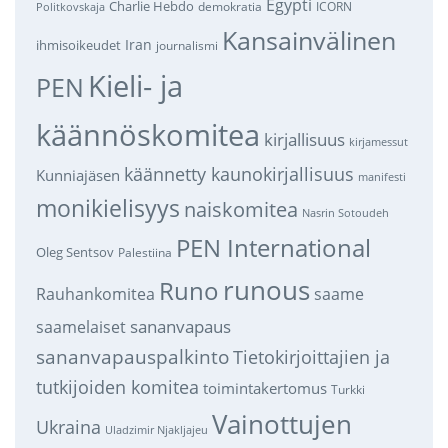
Egypti
Charlie Hebdo
demokratia
ICORN
Politkovskaja
Kansainvälinen
Iran
ihmisoikeudet
journalismi
Kieli- ja
PEN
käännöskomitea
kirjallisuus
kirjamessut
käännetty kaunokirjallisuus
Kunniajäsen
manifesti
monikielisyys
naiskomitea
Nasrin Sotoudeh
PEN International
Oleg Sentsov
Palestiina
runous
Runo
saame
Rauhankomitea
sananvapaus
saamelaiset
sananvapauspalkinto
Tietokirjoittajien ja
tutkijoiden komitea
toimintakertomus
Turkki
Vainottujen
Ukraina
Uladzimir Njakljajeu