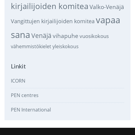
kirjailijoiden komitea
Valko-Venäjä
vapaa
Vangittujen kirjailijoiden komitea
sana
Venäjä
vihapuhe
vuosikokous
vähemmistökielet
yleiskokous
Linkit
ICORN
PEN centres
PEN International