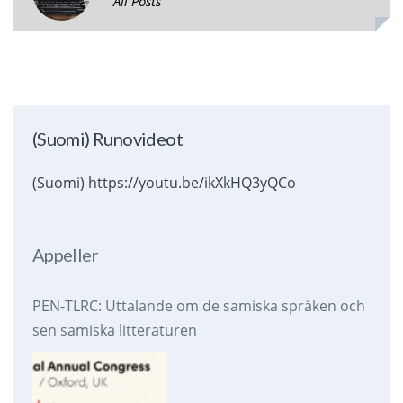
All Posts
(Suomi) Runovideot
(Suomi) https://youtu.be/ikXkHQ3yQCo
Appeller
PEN-TLRC: Uttalande om de samiska språken och
sen samiska litteraturen