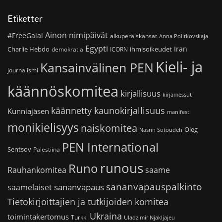
Etiketter
Ainon nimipäivät
#FreeGalal
alkuperäiskansat
Anna Politkovskaja
Egypti
Iran
Charlie Hebdo
ihmisoikeudet
demokratia
ICORN
Kieli- ja
Kansainvälinen PEN
journalismi
käännöskomitea
kirjallisuus
kirjamessut
käännetty kaunokirjallisuus
Kunniajäsen
manifesti
monikielisyys
naiskomitea
Oleg
Nasrin Sotoudeh
PEN International
Sentsov
Palestiina
runous
Runo
saame
Rauhankomitea
sananvapauspalkinto
sananvapaus
saamelaiset
Tietokirjoittajien ja tutkijoiden komitea
Ukraina
toimintakertomus
Turkki
Uladzimir Njakljajeu