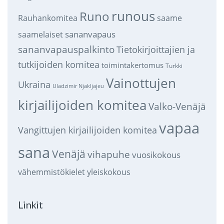
runous
Runo
saame
Rauhankomitea
sananvapaus
saamelaiset
sananvapauspalkinto
Tietokirjoittajien ja
tutkijoiden komitea
toimintakertomus
Turkki
Vainottujen
Ukraina
Uladzimir Njakljajeu
kirjailijoiden komitea
Valko-Venäjä
vapaa
Vangittujen kirjailijoiden komitea
sana
Venäjä
vihapuhe
vuosikokous
vähemmistökielet
yleiskokous
Linkit