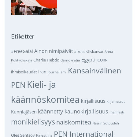
Etiketter
Ainon nimipäivät
#FreeGalal
alkuperäiskansat
Anna
Egypti
Charlie Hebdo
demokratia
ICORN
Politkovskaja
Kansainvälinen
Iran
ihmisoikeudet
journalismi
Kieli- ja
PEN
käännöskomitea
kirjallisuus
kirjamessut
käännetty kaunokirjallisuus
Kunniajäsen
manifesti
monikielisyys
naiskomitea
Nasrin Sotoudeh
PEN International
Oleg Sentsov
Palestiina