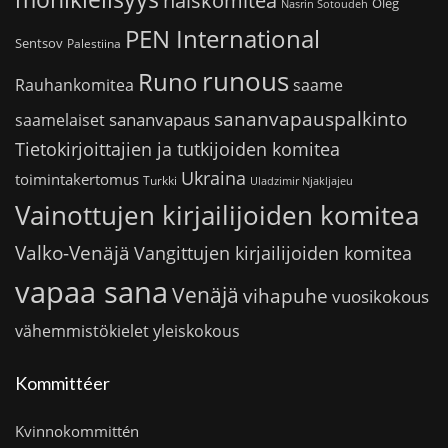
naiskomitea
Oleg
Nasrin Sotoudeh
PEN International
Sentsov
Palestiina
runous
Runo
saame
Rauhankomitea
sananvapauspalkinto
sananvapaus
saamelaiset
Tietokirjoittajien ja tutkijoiden komitea
Ukraina
toimintakertomus
Turkki
Uladzimir Njakljajeu
Vainottujen kirjailijoiden komitea
Valko-Venäjä
Vangittujen kirjailijoiden komitea
vapaa sana
Venäjä
vihapuhe
vuosikokous
vähemmistökielet
yleiskokous
Kommittéer
Kvinnokommittén