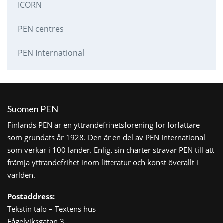
ICORN
PEN centres
PEN International
Suomen PEN
Finlands PEN är en yttrandefrihetsförening för författare
som grundats år 1928. Den är en del av PEN International
som verkar i 100 länder. Enligt sin charter strävar PEN till att
främja yttrandefrihet inom litteratur och konst överallt i
världen.
Postaddress:
Tekstin talo – Textens hus
Fågelviksgatan 3