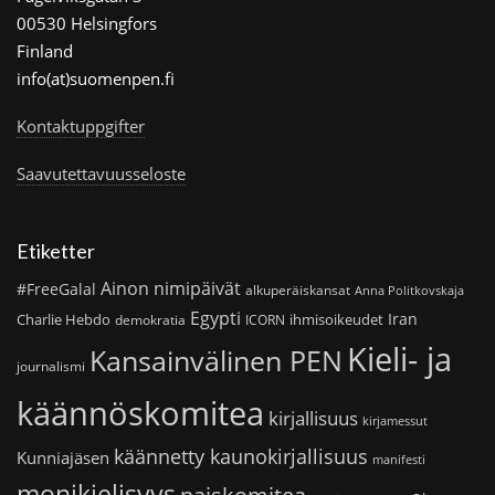
00530 Helsingfors
Finland
info(at)suomenpen.fi
Kontaktuppgifter
Saavutettavuusseloste
Etiketter
Ainon nimipäivät
#FreeGalal
alkuperäiskansat
Anna Politkovskaja
Egypti
Iran
Charlie Hebdo
ihmisoikeudet
demokratia
ICORN
Kieli- ja
Kansainvälinen PEN
journalismi
käännöskomitea
kirjallisuus
kirjamessut
käännetty kaunokirjallisuus
Kunniajäsen
manifesti
monikielisyys