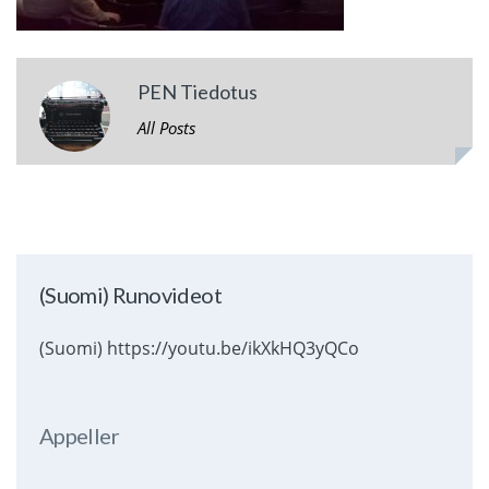
PEN Tiedotus
All Posts
(Suomi) Runovideot
(Suomi) https://youtu.be/ikXkHQ3yQCo
Appeller