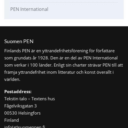
PEN International
Suomen PEN
Finlands PEN är en yttrandefrihetsförening för författare
som grundats år 1928. Den är en del av PEN International
som verkar i 100 länder. Enligt sin charter strävar PEN till att
främja yttrandefrihet inom litteratur och konst överallt i
världen.
Postaddress:
Tekstin talo – Textens hus
Fågelviksgatan 3
00530 Helsingfors
Finland
info(at)suomenpen.fi