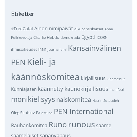
Etiketter
Ainon nimipäivät
#FreeGalal
alkuperäiskansat
Anna
Egypti
Charlie Hebdo
demokratia
ICORN
Politkovskaja
Kansainvälinen
Iran
ihmisoikeudet
journalismi
Kieli- ja
PEN
käännöskomitea
kirjallisuus
kirjamessut
käännetty kaunokirjallisuus
Kunniajäsen
manifesti
monikielisyys
naiskomitea
Nasrin Sotoudeh
PEN International
Oleg Sentsov
Palestiina
runous
Runo
saame
Rauhankomitea
sananvapaus
saamelaiset