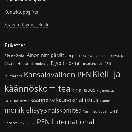
Kontaktuppgifter
Saavutettavuusseloste
Etiketter
Ainon nimipäivät
#FreeGalal
alkuperäiskansat
Anna Politkovskaja
Egypti
Iran
Charlie Hebdo
ihmisoikeudet
demokratia
ICORN
Kieli- ja
Kansainvälinen PEN
journalismi
käännöskomitea
kirjallisuus
kirjamessut
käännetty kaunokirjallisuus
Kunniajäsen
manifesti
monikielisyys
naiskomitea
Oleg
Nasrin Sotoudeh
PEN International
Sentsov
Palestiina