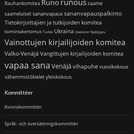
runous
Runo
saame
Rauhankomitea
sananvapauspalkinto
sananvapaus
saamelaiset
Tietokirjoittajien ja tutkijoiden komitea
Ukraina
toimintakertomus
Turkki
Uladzimir Njakljajeu
Vainottujen kirjailijoiden komitea
Valko-Venäjä
Vangittujen kirjailijoiden komitea
vapaa sana
Venäjä
vihapuhe
vuosikokous
vähemmistökielet
yleiskokous
Kommittéer
Kvinnokommittén
Språk- och översättningskommittén