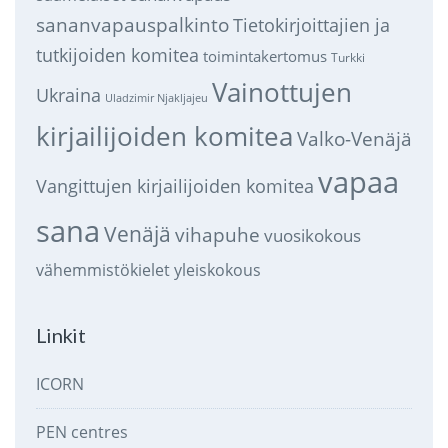
sananvapauspalkinto
Tietokirjoittajien ja
tutkijoiden komitea
toimintakertomus
Turkki
Vainottujen
Ukraina
Uladzimir Njakljajeu
kirjailijoiden komitea
Valko-Venäjä
vapaa
Vangittujen kirjailijoiden komitea
sana
Venäjä
vihapuhe
vuosikokous
vähemmistökielet
yleiskokous
Linkit
ICORN
PEN centres