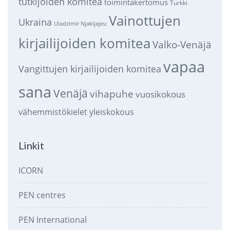
tutkijoiden komitea
toimintakertomus
Turkki
Vainottujen
Ukraina
Uladzimir Njakljajeu
kirjailijoiden komitea
Valko-Venäjä
vapaa
Vangittujen kirjailijoiden komitea
sana
Venäjä
vihapuhe
vuosikokous
vähemmistökielet
yleiskokous
Linkit
ICORN
PEN centres
PEN International