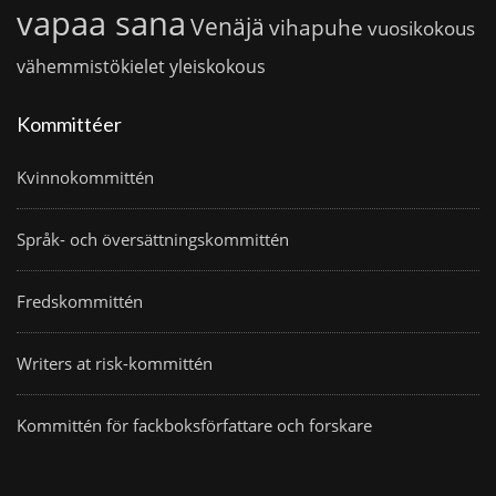
vapaa sana
Venäjä
vihapuhe
vuosikokous
vähemmistökielet
yleiskokous
Kommittéer
Kvinnokommittén
Språk- och översättningskommittén
Fredskommittén
Writers at risk-kommittén
Kommittén för fackboksförfattare och forskare