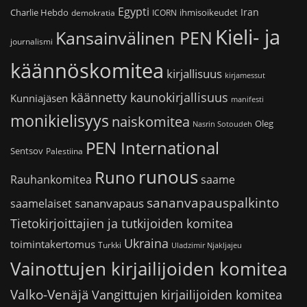
Egypti
Iran
Charlie Hebdo
ihmisoikeudet
demokratia
ICORN
Kieli- ja
Kansainvälinen PEN
journalismi
käännöskomitea
kirjallisuus
kirjamessut
käännetty kaunokirjallisuus
Kunniajäsen
manifesti
monikielisyys
naiskomitea
Oleg
Nasrin Sotoudeh
PEN International
Sentsov
Palestiina
runous
Runo
saame
Rauhankomitea
sananvapauspalkinto
sananvapaus
saamelaiset
Tietokirjoittajien ja tutkijoiden komitea
Ukraina
toimintakertomus
Turkki
Uladzimir Njakljajeu
Vainottujen kirjailijoiden komitea
Valko-Venäjä
Vangittujen kirjailijoiden komitea