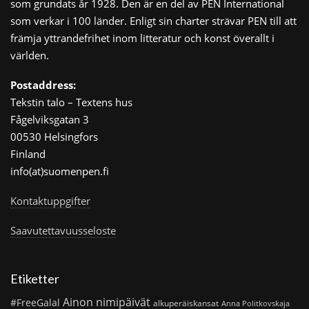
som grundats år 1928. Den är en del av PEN International
som verkar i 100 länder. Enligt sin charter strävar PEN till att
främja yttrandefrihet inom litteratur och konst överallt i
världen.
Postaddress:
Tekstin talo – Textens hus
Fågelviksgatan 3
00530 Helsingfors
Finland
info(at)suomenpen.fi
Kontaktuppgifter
Saavutettavuusseloste
Etiketter
Ainon nimipäivät
#FreeGalal
alkuperäiskansat
Anna Politkovskaja