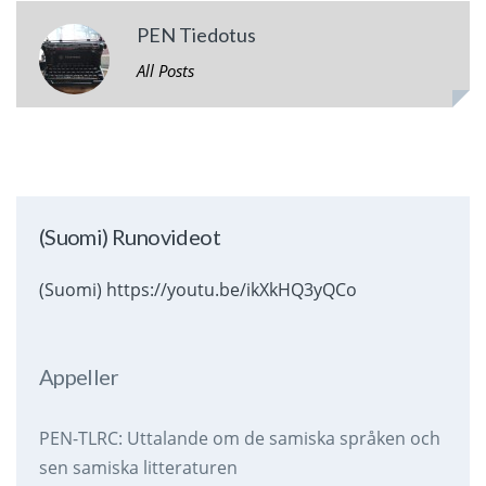
PEN Tiedotus
All Posts
(Suomi) Runovideot
(Suomi) https://youtu.be/ikXkHQ3yQCo
Appeller
PEN-TLRC: Uttalande om de samiska språken och
sen samiska litteraturen