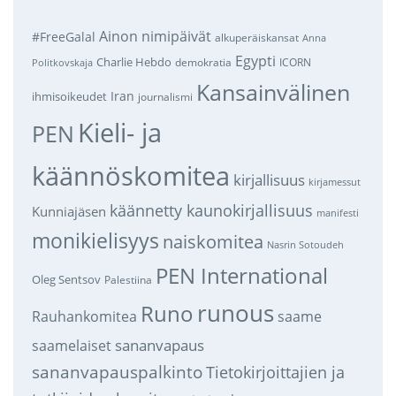
Ainon nimipäivät
#FreeGalal
alkuperäiskansat
Anna
Egypti
Charlie Hebdo
demokratia
ICORN
Politkovskaja
Kansainvälinen
Iran
ihmisoikeudet
journalismi
Kieli- ja
PEN
käännöskomitea
kirjallisuus
kirjamessut
käännetty kaunokirjallisuus
Kunniajäsen
manifesti
monikielisyys
naiskomitea
Nasrin Sotoudeh
PEN International
Oleg Sentsov
Palestiina
runous
Runo
saame
Rauhankomitea
sananvapaus
saamelaiset
sananvapauspalkinto
Tietokirjoittajien ja