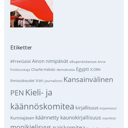
Etiketter
Ainon nimipäivät
#FreeGalal
alkuperäiskansat
Anna
Egypti
Charlie Hebdo
demokratia
ICORN
Politkovskaja
Kansainvälinen
Iran
ihmisoikeudet
journalismi
Kieli- ja
PEN
käännöskomitea
kirjallisuus
kirjamessut
käännetty kaunokirjallisuus
Kunniajäsen
manifesti
monikielisyys
naiskomitea