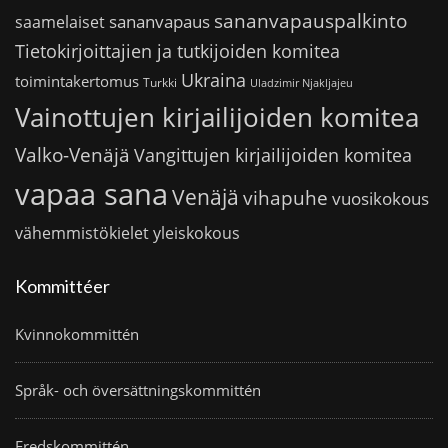
sananvapauspalkinto
sananvapaus
saamelaiset
Tietokirjoittajien ja tutkijoiden komitea
Ukraina
toimintakertomus
Turkki
Uladzimir Njakljajeu
Vainottujen kirjailijoiden komitea
Valko-Venäjä
Vangittujen kirjailijoiden komitea
vapaa sana
Venäjä
vihapuhe
vuosikokous
vähemmistökielet
yleiskokous
Kommittéer
Kvinnokommittén
Språk- och översättningskommittén
Fredskommittén