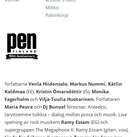
Mikko
Palonkorpi
författarna
Venla Hiidensalo
,
Markus Nummi
,
Kätlin
Kaldmaa
(EE),
Kristín Ómarsdóttir
(IS),
Monika
Fagerholm
och
Vilja-Tuulia Huotarinen.
Författaren
Maria Peura
och
Dj Bunuel
förevisar: Anteeksi,
tarvitsemme tulkkia – dialog mellan prosa och musik. Live
spelning av rock musikern
Ramy Essam
(EG) och
supergruppen The Megaphone X: Ramy Essam (gitarr, vox),