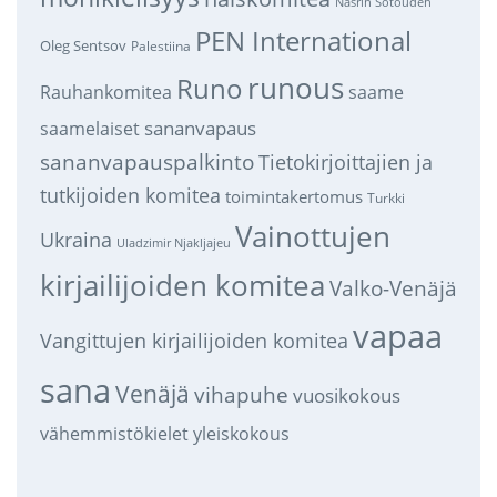
Nasrin Sotoudeh
PEN International
Oleg Sentsov
Palestiina
runous
Runo
saame
Rauhankomitea
sananvapaus
saamelaiset
sananvapauspalkinto
Tietokirjoittajien ja
tutkijoiden komitea
toimintakertomus
Turkki
Vainottujen
Ukraina
Uladzimir Njakljajeu
kirjailijoiden komitea
Valko-Venäjä
vapaa
Vangittujen kirjailijoiden komitea
sana
Venäjä
vihapuhe
vuosikokous
vähemmistökielet
yleiskokous