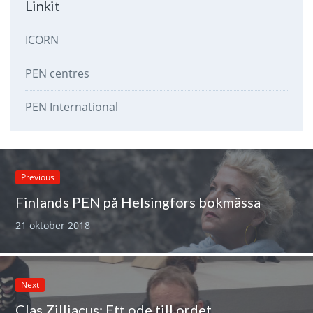
Linkit
ICORN
PEN centres
PEN International
Previous
Finlands PEN på Helsingfors bokmässa
21 oktober 2018
Next
Clas Zilliacus: Ett ode till ordet