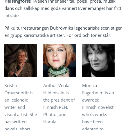
Helsingfors)
! Kvällen innehåller tal, poesi, prosa, musik,
dans och sällskap med goda vänner! Evenemanget har fritt
inträde.
På kulturrestaurangen Dubrovniks legendariska scen stiger
en grupp karismatiska artister. För ord och toner står:
Kristín
Author Venla
Monica
Ómarsdóttir is
Hiidensalo is
Fagerholm is an
an Icelandic
the president of
awarded
writer and
Finnish PEN.
Finnish novelist,
visual artist. She
Photo: Jouni
who’s works
has written
Harala.
have been
novels, short
adapted to