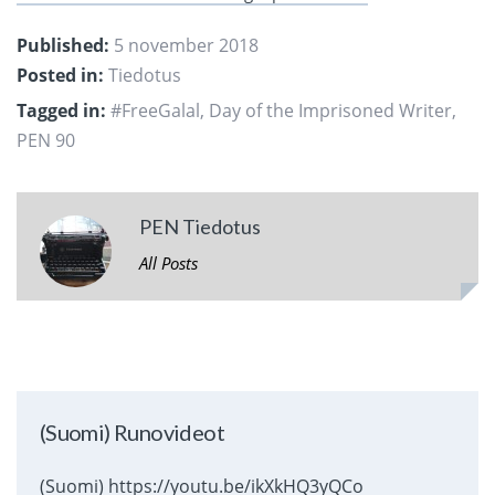
Published:
5 november 2018
Posted in:
Tiedotus
Tagged in:
#FreeGalal
,
Day of the Imprisoned Writer
,
PEN 90
PEN Tiedotus
All Posts
(Suomi) Runovideot
(Suomi) https://youtu.be/ikXkHQ3yQCo