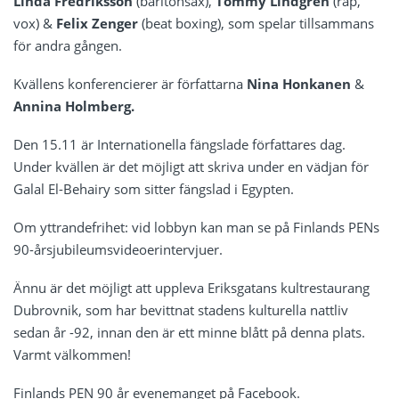
Linda Fredriksson
(baritonsax),
Tommy Lindgren
(rap,
vox) &
Felix Zenger
(beat boxing), som spelar tillsammans
för andra gången.
Kvällens konferencierer är författarna
Nina Honkanen
&
Annina Holmberg.
Den 15.11 är Internationella fängslade författares dag.
Under kvällen är det möjligt att skriva under en vädjan för
Galal El-Behairy som sitter fängslad i Egypten.
Om yttrandefrihet: vid lobbyn kan man se på Finlands PENs
90-årsjubileumsvideoerintervjuer.
Ännu är det möjligt att uppleva Eriksgatans kultrestaurang
Dubrovnik, som har bevittnat stadens kulturella nattliv
sedan år -92, innan den är ett minne blått på denna plats.
Varmt välkommen!
Finlands PEN 90 år evenemanget på Facebook
.