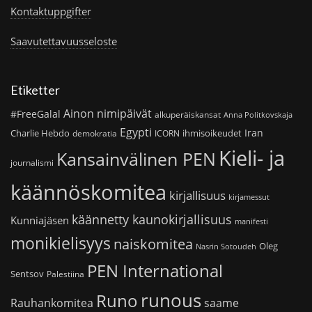
Kontaktuppgifter
Saavutettavuusseloste
Etiketter
Ainon nimipäivät
#FreeGalal
alkuperäiskansat
Anna Politkovskaja
Egypti
Iran
Charlie Hebdo
ihmisoikeudet
demokratia
ICORN
Kieli- ja
Kansainvälinen PEN
journalismi
käännöskomitea
kirjallisuus
kirjamessut
käännetty kaunokirjallisuus
Kunniajäsen
manifesti
monikielisyys
naiskomitea
Oleg
Nasrin Sotoudeh
PEN International
Sentsov
Palestiina
runous
Runo
saame
Rauhankomitea