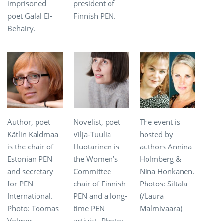
imprisoned
president of
poet Galal El-
Finnish PEN.
Behairy.
Author, poet
Novelist, poet
The event is
Kätlin Kaldmaa
Vilja-Tuulia
hosted by
is the chair of
Huotarinen is
authors Annina
Estonian PEN
the Women’s
Holmberg &
and secretary
Committee
Nina Honkanen.
for PEN
chair of Finnish
Photos: Siltala
International.
PEN and a long-
(/Laura
Photo: Toomas
time PEN
Malmivaara)
Volmer
activist. Photo: