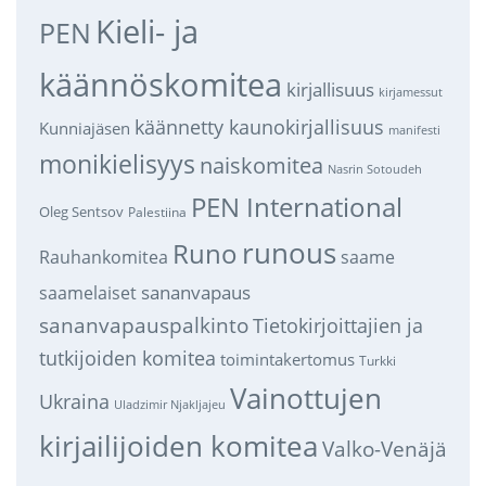
Kieli- ja
PEN
käännöskomitea
kirjallisuus
kirjamessut
käännetty kaunokirjallisuus
Kunniajäsen
manifesti
monikielisyys
naiskomitea
Nasrin Sotoudeh
PEN International
Oleg Sentsov
Palestiina
runous
Runo
saame
Rauhankomitea
sananvapaus
saamelaiset
sananvapauspalkinto
Tietokirjoittajien ja
tutkijoiden komitea
toimintakertomus
Turkki
Vainottujen
Ukraina
Uladzimir Njakljajeu
kirjailijoiden komitea
Valko-Venäjä