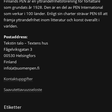
Finlands PEN är en yttrandefrihetsförening för författare
som grundats år 1928. Den är en del av PEN International
som verkar i 100 länder. Enligt sin charter strävar PEN till att
främja yttrandefrihet inom litteratur och konst överallt i
världen.
Postaddress:
Tekstin talo – Textens hus
Fågelviksgatan 3
00530 Helsingfors
Finland
info(at)suomenpen.fi
Kontaktuppgifter
Saavutettavuusseloste
Etiketter