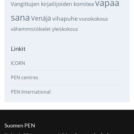
vapaa
Vangittujen kirjailijoiden komitea
sana
Venäjä
vihapuhe
vuosikokous
vähemmistökielet
yleiskokous
Linkit
ICORN
PEN centres
PEN International
Suomen PEN