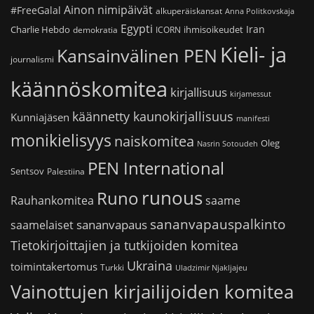
Ainon nimipäivät
#FreeGalal
alkuperäiskansat
Anna Politkovskaja
Egypti
Iran
Charlie Hebdo
ihmisoikeudet
demokratia
ICORN
Kieli- ja
Kansainvälinen PEN
journalismi
käännöskomitea
kirjallisuus
kirjamessut
käännetty kaunokirjallisuus
Kunniajäsen
manifesti
monikielisyys
naiskomitea
Oleg
Nasrin Sotoudeh
PEN International
Sentsov
Palestiina
runous
Runo
saame
Rauhankomitea
sananvapauspalkinto
sananvapaus
saamelaiset
Tietokirjoittajien ja tutkijoiden komitea
Ukraina
toimintakertomus
Turkki
Uladzimir Njakljajeu
Vainottujen kirjailijoiden komitea