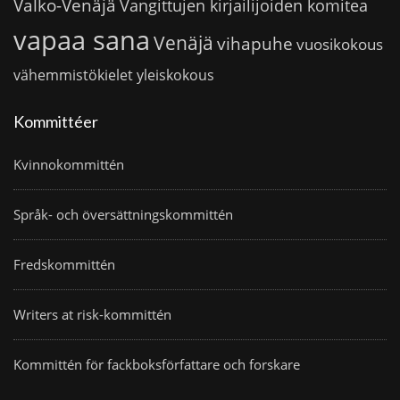
Valko-Venäjä
Vangittujen kirjailijoiden komitea
vapaa sana
Venäjä
vihapuhe
vuosikokous
vähemmistökielet
yleiskokous
Kommittéer
Kvinnokommittén
Språk- och översättningskommittén
Fredskommittén
Writers at risk-kommittén
Kommittén för fackboksförfattare och forskare