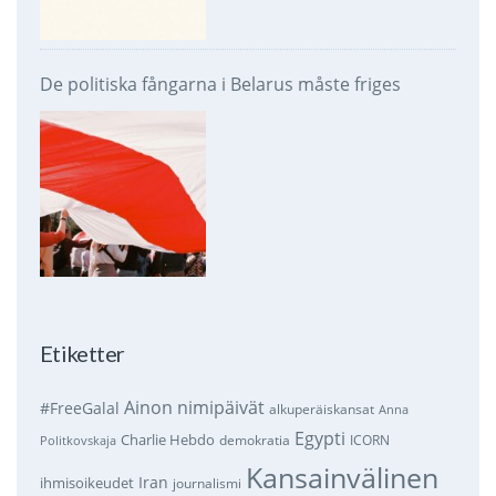
De politiska fångarna i Belarus måste friges
Etiketter
Ainon nimipäivät
#FreeGalal
alkuperäiskansat
Anna
Egypti
Charlie Hebdo
demokratia
ICORN
Politkovskaja
Kansainvälinen
Iran
ihmisoikeudet
journalismi