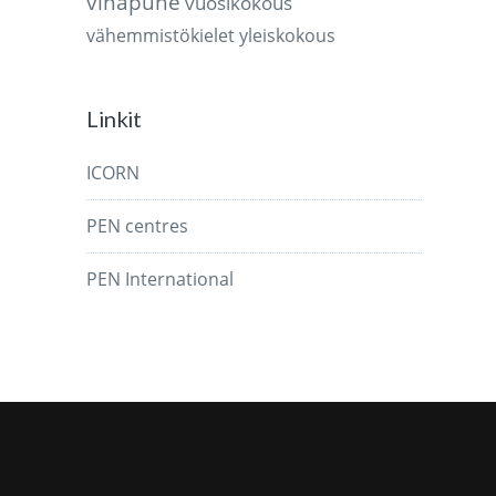
vihapuhe
vuosikokous
vähemmistökielet
yleiskokous
Linkit
ICORN
PEN centres
PEN International