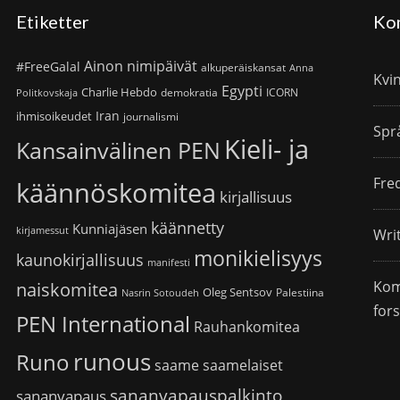
Etiketter
Ko
Ainon nimipäivät
#FreeGalal
alkuperäiskansat
Anna
Kvi
Egypti
Charlie Hebdo
demokratia
ICORN
Politkovskaja
Iran
ihmisoikeudet
journalismi
Spr
Kieli- ja
Kansainvälinen PEN
Fre
käännöskomitea
kirjallisuus
käännetty
Kunniajäsen
kirjamessut
Wri
monikielisyys
kaunokirjallisuus
manifesti
Kom
naiskomitea
Oleg Sentsov
Palestiina
Nasrin Sotoudeh
for
PEN International
Rauhankomitea
runous
Runo
saame
saamelaiset
sananvapauspalkinto
sananvapaus