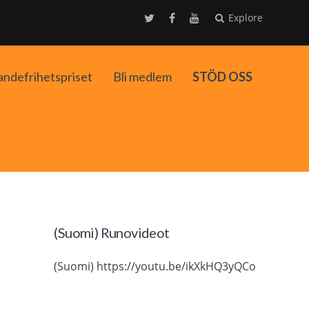
Explore
andefrihetspriset
Bli medlem
STÖD OSS
ko
(Suomi) Runovideot
(Suomi) https://youtu.be/ikXkHQ3yQCo