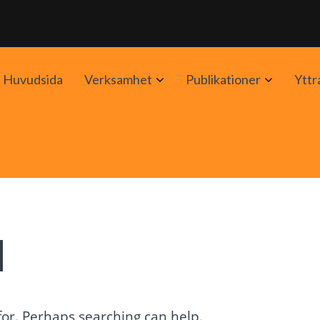
Avaa
Avaa
Huvudsida
Verksamhet
Publikationer
Yttr
alavalikko
alavalik
d
 for. Perhaps searching can help.