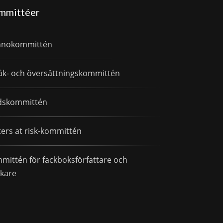
mmittéer
nnokommittén
åk- och översättningskommittén
dskommittén
ters at risk-kommittén
mittén för fackboksförfattare och
skare