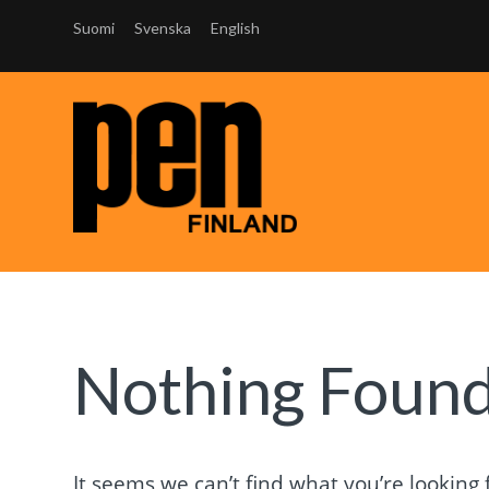
Suomi
Svenska
English
Nothing Foun
It seems we can’t find what you’re looking