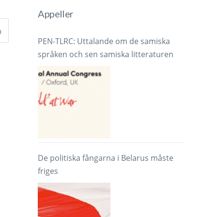
Appeller
h
PEN-TLRC: Uttalande om de samiska
språken och sen samiska litteraturen
De politiska fångarna i Belarus måste
friges