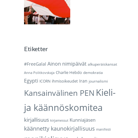
Etiketter
Ainon nimipäivät
#FreeGalal
alkuperäiskansat
Charlie Hebdo
demokratia
Anna Politkovskaja
Egypti
Iran
ihmisoikeudet
ICORN
journalismi
Kieli-
Kansainvälinen PEN
ja käännöskomitea
kirjallisuus
Kunniajäsen
kirjamessut
käännetty kaunokirjallisuus
manifesti