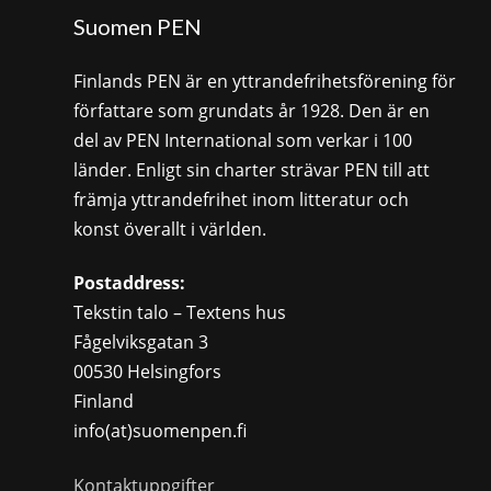
Suomen PEN
Finlands PEN är en yttrandefrihetsförening för
författare som grundats år 1928. Den är en
del av PEN International som verkar i 100
länder. Enligt sin charter strävar PEN till att
främja yttrandefrihet inom litteratur och
konst överallt i världen.
Postaddress:
Tekstin talo – Textens hus
Fågelviksgatan 3
00530 Helsingfors
Finland
info(at)suomenpen.fi
Kontaktuppgifter