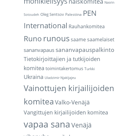
monikielisyys
naiskomitea
Nasrin
PEN
Oleg Sentsov
Palestiina
Sotoudeh
International
Rauhankomitea
runous
Runo
saame
saamelaiset
sananvapauspalkinto
sananvapaus
Tietokirjoittajien ja tutkijoiden
komitea
toimintakertomus
Turkki
Ukraina
Uladzimir Njakljajeu
Vainottujen kirjailijoiden
komitea
Valko-Venäjä
Vangittujen kirjailijoiden komitea
vapaa sana
Venäjä