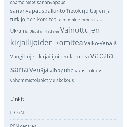
sananvapaus
saamelaiset
sananvapauspalkinto
Tietokirjoittajien ja
tutkijoiden komitea
toimintakertomus
Turkki
Vainottujen
Ukraina
Uladzimir Njakljajeu
kirjailijoiden komitea
Valko-Venäjä
vapaa
Vangittujen kirjailijoiden komitea
sana
Venäjä
vihapuhe
vuosikokous
vähemmistökielet
yleiskokous
Linkit
ICORN
PEN centres