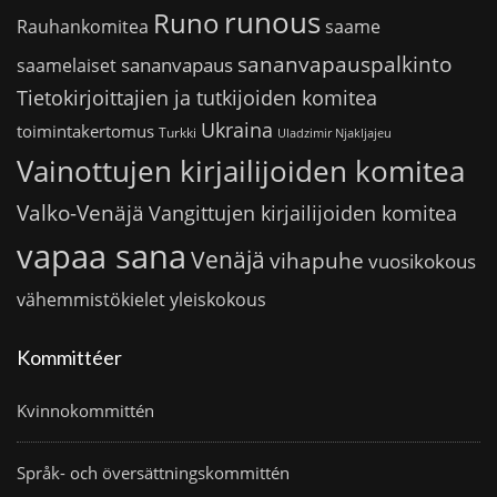
runous
Runo
saame
Rauhankomitea
sananvapauspalkinto
sananvapaus
saamelaiset
Tietokirjoittajien ja tutkijoiden komitea
Ukraina
toimintakertomus
Turkki
Uladzimir Njakljajeu
Vainottujen kirjailijoiden komitea
Valko-Venäjä
Vangittujen kirjailijoiden komitea
vapaa sana
Venäjä
vihapuhe
vuosikokous
vähemmistökielet
yleiskokous
Kommittéer
Kvinnokommittén
Språk- och översättningskommittén