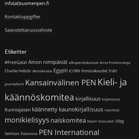
info(at)suomenpen.fi
Kontaktuppgifter
Saavutettavuusseloste
Etiketter
Ainon nimipäivät
#FreeGalal
alkuperäiskansat
Anna Politkovskaja
Egypti
Iran
Charlie Hebdo
ihmisoikeudet
demokratia
ICORN
Kieli- ja
Kansainvälinen PEN
journalismi
käännöskomitea
kirjallisuus
kirjamessut
käännetty kaunokirjallisuus
Kunniajäsen
manifesti
monikielisyys
naiskomitea
Oleg
Nasrin Sotoudeh
PEN International
Sentsov
Palestiina