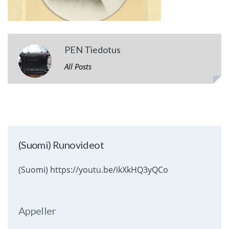
PEN Tiedotus
All Posts
(Suomi) Runovideot
(Suomi) https://youtu.be/ikXkHQ3yQCo
Appeller