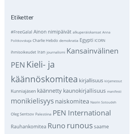
Etiketter
Ainon nimipäivät
#FreeGalal
alkuperäiskansat
Anna
Egypti
Charlie Hebdo
demokratia
ICORN
Politkovskaja
Kansainvälinen
Iran
ihmisoikeudet
journalismi
Kieli- ja
PEN
käännöskomitea
kirjallisuus
kirjamessut
käännetty kaunokirjallisuus
Kunniajäsen
manifesti
monikielisyys
naiskomitea
Nasrin Sotoudeh
PEN International
Oleg Sentsov
Palestiina
runous
Runo
saame
Rauhankomitea