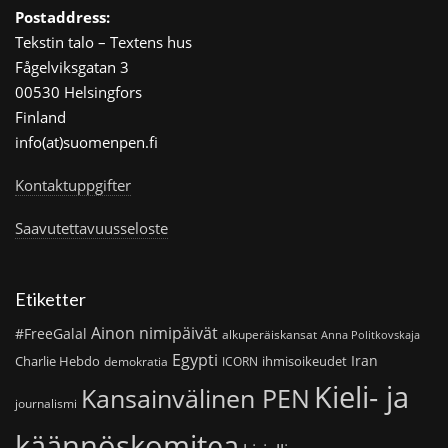
Postaddress:
Tekstin talo – Textens hus
Fågelviksgatan 3
00530 Helsingfors
Finland
info(at)suomenpen.fi
Kontaktuppgifter
Saavutettavuusseloste
Etiketter
Ainon nimipäivät
#FreeGalal
alkuperäiskansat
Anna Politkovskaja
Egypti
Iran
Charlie Hebdo
ihmisoikeudet
demokratia
ICORN
Kieli- ja
Kansainvälinen PEN
journalismi
käännöskomitea