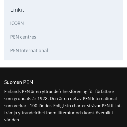
Linkit
ICORN
PEN centres
PEN International
Suomen PEN
Finlands PEN är en yttrandefrihetsförening för författare
som grundats år 1928. Den är en del av PEN International
som verkar i 100 länder. Enligt sin charter strävar PEN till att
främja yttrandefrihet inom litteratur och konst överallt i
världen.