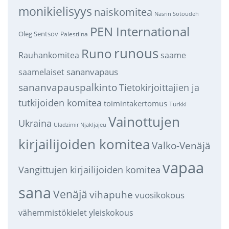
monikielisyys
naiskomitea
Nasrin Sotoudeh
PEN International
Oleg Sentsov
Palestiina
runous
Runo
saame
Rauhankomitea
sananvapaus
saamelaiset
sananvapauspalkinto
Tietokirjoittajien ja
tutkijoiden komitea
toimintakertomus
Turkki
Vainottujen
Ukraina
Uladzimir Njakljajeu
kirjailijoiden komitea
Valko-Venäjä
vapaa
Vangittujen kirjailijoiden komitea
sana
Venäjä
vihapuhe
vuosikokous
vähemmistökielet
yleiskokous