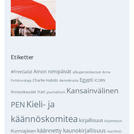
Etiketter
Ainon nimipäivät
#FreeGalal
alkuperäiskansat
Anna
Egypti
Charlie Hebdo
demokratia
ICORN
Politkovskaja
Kansainvälinen
Iran
ihmisoikeudet
journalismi
Kieli- ja
PEN
käännöskomitea
kirjallisuus
kirjamessut
käännetty kaunokirjallisuus
Kunniajäsen
manifesti