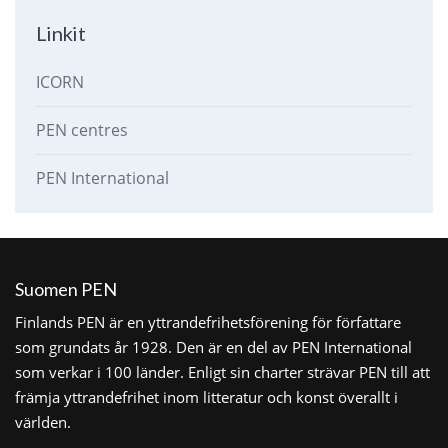
Linkit
ICORN
PEN centres
PEN International
Suomen PEN
Finlands PEN är en yttrandefrihetsförening för författare
som grundats år 1928. Den är en del av PEN International
som verkar i 100 länder. Enligt sin charter strävar PEN till att
främja yttrandefrihet inom litteratur och konst överallt i
världen.