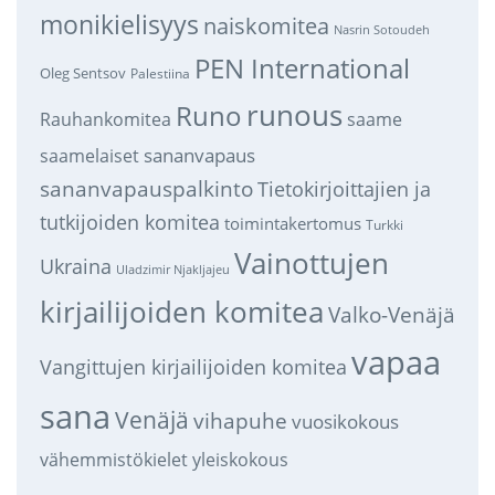
monikielisyys
naiskomitea
Nasrin Sotoudeh
PEN International
Oleg Sentsov
Palestiina
runous
Runo
saame
Rauhankomitea
sananvapaus
saamelaiset
sananvapauspalkinto
Tietokirjoittajien ja
tutkijoiden komitea
toimintakertomus
Turkki
Vainottujen
Ukraina
Uladzimir Njakljajeu
kirjailijoiden komitea
Valko-Venäjä
vapaa
Vangittujen kirjailijoiden komitea
sana
Venäjä
vihapuhe
vuosikokous
vähemmistökielet
yleiskokous