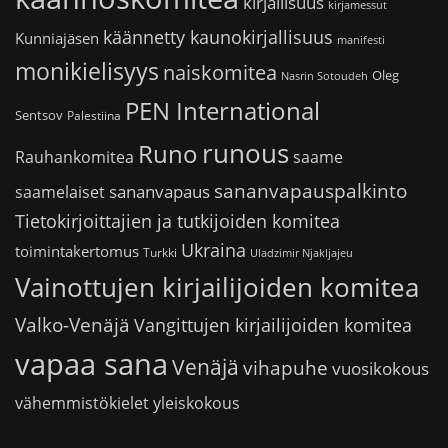
kirjallisuus
kirjamessut
käännetty kaunokirjallisuus
Kunniajäsen
manifesti
monikielisyys
naiskomitea
Oleg
Nasrin Sotoudeh
PEN International
Sentsov
Palestiina
runous
Runo
saame
Rauhankomitea
sananvapauspalkinto
sananvapaus
saamelaiset
Tietokirjoittajien ja tutkijoiden komitea
Ukraina
toimintakertomus
Turkki
Uladzimir Njakljajeu
Vainottujen kirjailijoiden komitea
Valko-Venäjä
Vangittujen kirjailijoiden komitea
vapaa sana
Venäjä
vihapuhe
vuosikokous
vähemmistökielet
yleiskokous