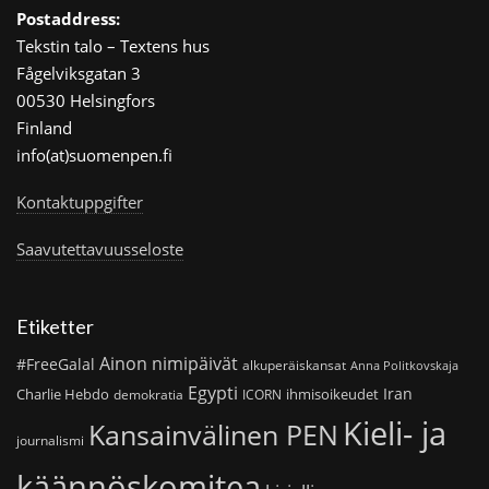
Postaddress:
Tekstin talo – Textens hus
Fågelviksgatan 3
00530 Helsingfors
Finland
info(at)suomenpen.fi
Kontaktuppgifter
Saavutettavuusseloste
Etiketter
Ainon nimipäivät
#FreeGalal
alkuperäiskansat
Anna Politkovskaja
Egypti
Iran
Charlie Hebdo
ihmisoikeudet
demokratia
ICORN
Kieli- ja
Kansainvälinen PEN
journalismi
käännöskomitea