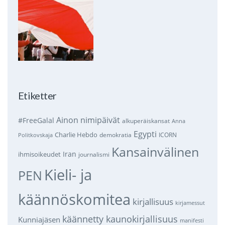
Etiketter
Ainon nimipäivät
#FreeGalal
alkuperäiskansat
Anna
Egypti
Charlie Hebdo
demokratia
ICORN
Politkovskaja
Kansainvälinen
Iran
ihmisoikeudet
journalismi
Kieli- ja
PEN
käännöskomitea
kirjallisuus
kirjamessut
käännetty kaunokirjallisuus
Kunniajäsen
manifesti