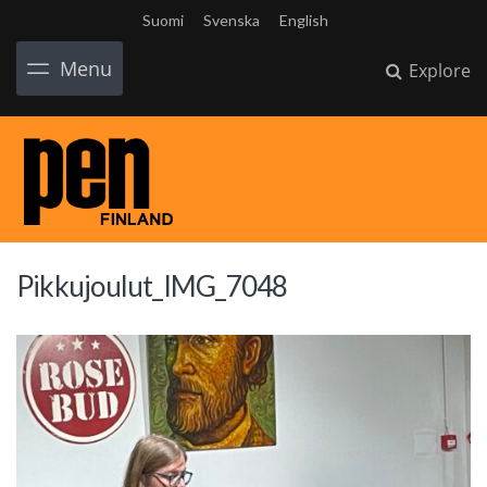
Suomi
Svenska
English
Menu
Explore
Pikkujoulut_IMG_7048