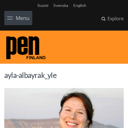
Suomi
Svenska
English
Menu
Explore
ayla-albayrak_yle