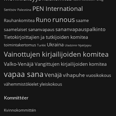
PEN International
Sentsov
Palestiina
runous
Runo
saame
Rauhankomitea
sananvapauspalkinto
sananvapaus
saamelaiset
Tietokirjoittajien ja tutkijoiden komitea
Ukraina
toimintakertomus
Turkki
Uladzimir Njakljajeu
Vainottujen kirjailijoiden komitea
Valko-Venäjä
Vangittujen kirjailijoiden komitea
vapaa sana
Venäjä
vihapuhe
vuosikokous
vähemmistökielet
yleiskokous
Kommittéer
Kvinnokommittén