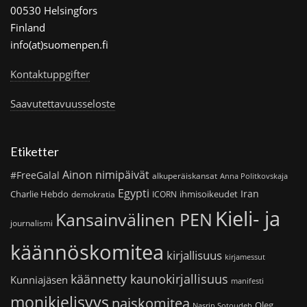
00530 Helsingfors
Finland
info(at)suomenpen.fi
Kontaktuppgifter
Saavutettavuusseloste
Etiketter
Ainon nimipäivät
#FreeGalal
alkuperäiskansat
Anna Politkovskaja
Egypti
Iran
Charlie Hebdo
ihmisoikeudet
demokratia
ICORN
Kieli- ja
Kansainvälinen PEN
journalismi
käännöskomitea
kirjallisuus
kirjamessut
käännetty kaunokirjallisuus
Kunniajäsen
manifesti
monikielisyys
naiskomitea
Oleg
Nasrin Sotoudeh