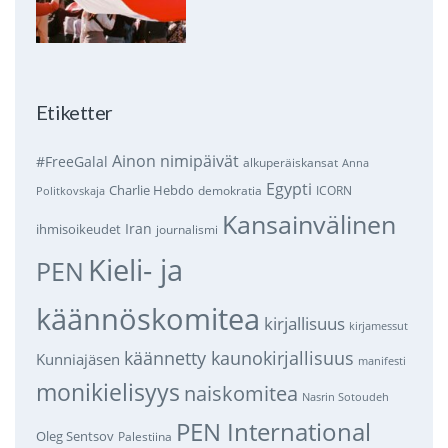
Etiketter
Ainon nimipäivät
#FreeGalal
alkuperäiskansat
Anna
Egypti
Charlie Hebdo
demokratia
ICORN
Politkovskaja
Kansainvälinen
Iran
ihmisoikeudet
journalismi
Kieli- ja
PEN
käännöskomitea
kirjallisuus
kirjamessut
käännetty kaunokirjallisuus
Kunniajäsen
manifesti
monikielisyys
naiskomitea
Nasrin Sotoudeh
PEN International
Oleg Sentsov
Palestiina