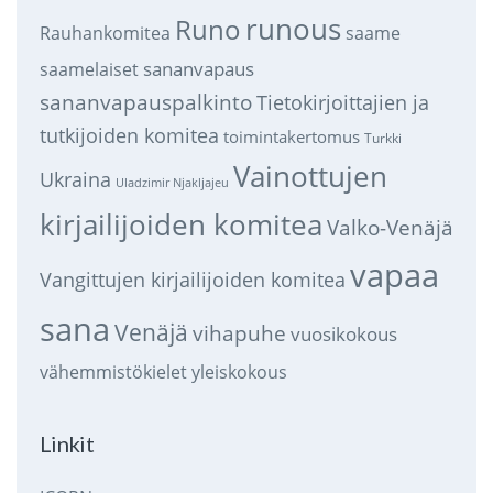
runous
Runo
saame
Rauhankomitea
sananvapaus
saamelaiset
sananvapauspalkinto
Tietokirjoittajien ja
tutkijoiden komitea
toimintakertomus
Turkki
Vainottujen
Ukraina
Uladzimir Njakljajeu
kirjailijoiden komitea
Valko-Venäjä
vapaa
Vangittujen kirjailijoiden komitea
sana
Venäjä
vihapuhe
vuosikokous
vähemmistökielet
yleiskokous
Linkit