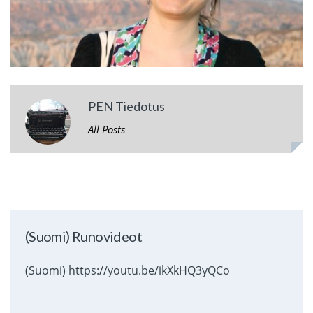
PEN Tiedotus
All Posts
(Suomi) Runovideot
(Suomi) https://youtu.be/ikXkHQ3yQCo