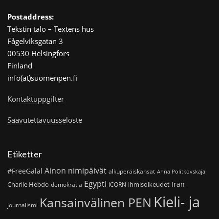
Postaddress:
Tekstin talo – Textens hus
Fågelviksgatan 3
00530 Helsingfors
Finland
info(at)suomenpen.fi
Kontaktuppgifter
Saavutettavuusseloste
Etiketter
Ainon nimipäivät
#FreeGalal
alkuperäiskansat
Anna Politkovskaja
Egypti
Iran
Charlie Hebdo
ihmisoikeudet
demokratia
ICORN
Kieli- ja
Kansainvälinen PEN
journalismi