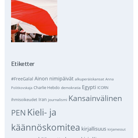
Etiketter
Ainon nimipäivät
#FreeGalal
alkuperäiskansat
Anna
Egypti
Charlie Hebdo
demokratia
ICORN
Politkovskaja
Kansainvälinen
Iran
ihmisoikeudet
journalismi
Kieli- ja
PEN
käännöskomitea
kirjallisuus
kirjamessut