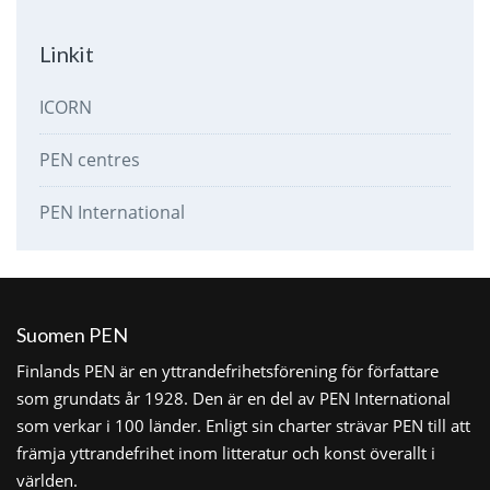
Linkit
ICORN
PEN centres
PEN International
Suomen PEN
Finlands PEN är en yttrandefrihetsförening för författare
som grundats år 1928. Den är en del av PEN International
som verkar i 100 länder. Enligt sin charter strävar PEN till att
främja yttrandefrihet inom litteratur och konst överallt i
världen.