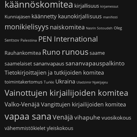
käännöskomitea
kirjallisuus
kirjamessut
käännetty kaunokirjallisuus
Kunniajäsen
manifesti
monikielisyys
naiskomitea
Oleg
Nasrin Sotoudeh
PEN International
Sentsov
Palestiina
runous
Runo
saame
Rauhankomitea
sananvapauspalkinto
sananvapaus
saamelaiset
Tietokirjoittajien ja tutkijoiden komitea
Ukraina
toimintakertomus
Turkki
Uladzimir Njakljajeu
Vainottujen kirjailijoiden komitea
Valko-Venäjä
Vangittujen kirjailijoiden komitea
vapaa sana
Venäjä
vihapuhe
vuosikokous
vähemmistökielet
yleiskokous