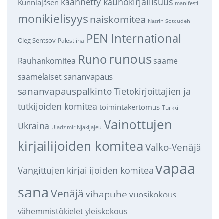
käännetty kaunokirjallisuus
Kunniajäsen
manifesti
monikielisyys
naiskomitea
Nasrin Sotoudeh
PEN International
Oleg Sentsov
Palestiina
runous
Runo
saame
Rauhankomitea
sananvapaus
saamelaiset
sananvapauspalkinto
Tietokirjoittajien ja
tutkijoiden komitea
toimintakertomus
Turkki
Vainottujen
Ukraina
Uladzimir Njakljajeu
kirjailijoiden komitea
Valko-Venäjä
vapaa
Vangittujen kirjailijoiden komitea
sana
Venäjä
vihapuhe
vuosikokous
vähemmistökielet
yleiskokous