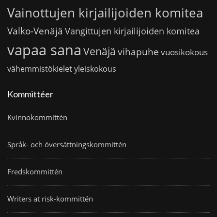
Vainottujen kirjailijoiden komitea
Valko-Venäjä
Vangittujen kirjailijoiden komitea
vapaa sana
Venäjä
vihapuhe
vuosikokous
vähemmistökielet
yleiskokous
Kommittéer
Kvinnokommittén
Språk- och översättningskommittén
Fredskommittén
Writers at risk-kommittén