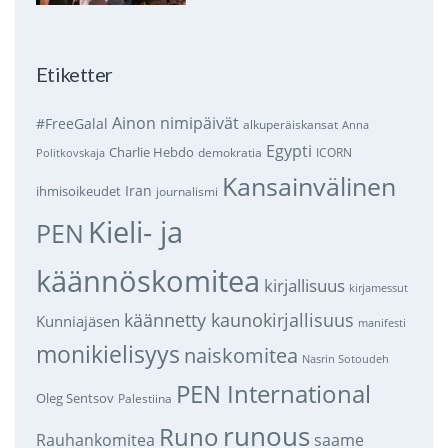
Etiketter
Ainon nimipäivät
#FreeGalal
alkuperäiskansat
Anna
Egypti
Charlie Hebdo
demokratia
ICORN
Politkovskaja
Kansainvälinen
Iran
ihmisoikeudet
journalismi
Kieli- ja
PEN
käännöskomitea
kirjallisuus
kirjamessut
käännetty kaunokirjallisuus
Kunniajäsen
manifesti
monikielisyys
naiskomitea
Nasrin Sotoudeh
PEN International
Oleg Sentsov
Palestiina
runous
Runo
saame
Rauhankomitea