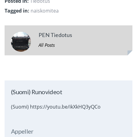
Posted in:
Tiedotus
Tagged in:
naiskomitea
PEN Tiedotus
All Posts
(Suomi) Runovideot
(Suomi) https://youtu.be/ikXkHQ3yQCo
Appeller