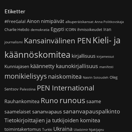
Etiketter
Ainon nimipäivät
#FreeGalal
alkuperäiskansat
Anna Politkovskaja
Egypti
Iran
Charlie Hebdo
ihmisoikeudet
demokratia
ICORN
Kieli- ja
Kansainvälinen PEN
journalismi
käännöskomitea
kirjallisuus
kirjamessut
käännetty kaunokirjallisuus
Kunniajäsen
manifesti
monikielisyys
naiskomitea
Oleg
Nasrin Sotoudeh
PEN International
Sentsov
Palestiina
runous
Runo
saame
Rauhankomitea
sananvapauspalkinto
sananvapaus
saamelaiset
Tietokirjoittajien ja tutkijoiden komitea
Ukraina
toimintakertomus
Turkki
Uladzimir Njakljajeu