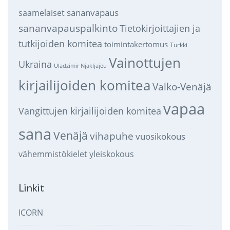
sananvapaus
saamelaiset
sananvapauspalkinto
Tietokirjoittajien ja
tutkijoiden komitea
toimintakertomus
Turkki
Vainottujen
Ukraina
Uladzimir Njakljajeu
kirjailijoiden komitea
Valko-Venäjä
vapaa
Vangittujen kirjailijoiden komitea
sana
Venäjä
vihapuhe
vuosikokous
vähemmistökielet
yleiskokous
Linkit
ICORN