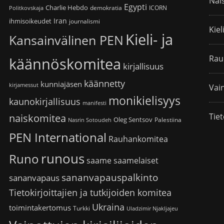
Nai
Egypti
Charlie Hebdo
demokratia
ICORN
Politkovskaja
Iran
ihmisoikeudet
journalismi
Kiel
Kieli- ja
Kansainvälinen PEN
Rau
käännöskomitea
kirjallisuus
käännetty
kunniajäsen
kirjamessut
Vain
monikielisyys
kaunokirjallisuus
manifesti
Tiet
naiskomitea
Oleg Sentsov
Palestiina
Nasrin Sotoudeh
PEN International
Rauhankomitea
runous
Runo
saame
saamelaiset
sananvapauspalkinto
sananvapaus
Tietokirjoittajien ja tutkijoiden komitea
Ukraina
toimintakertomus
Turkki
Uladzimir Njakljajeu