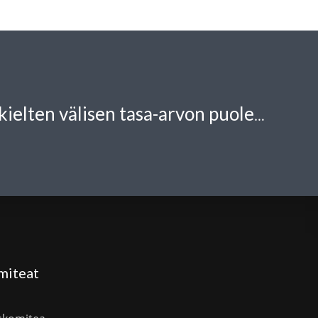
Suomen PEN kielten välisen tasa-arvon puolesta
miteat