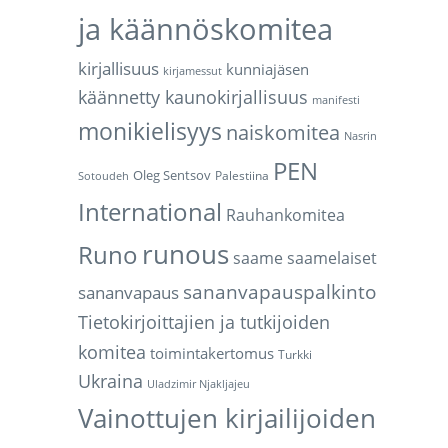
ja käännöskomitea
kirjallisuus
kunniajäsen
kirjamessut
käännetty kaunokirjallisuus
manifesti
monikielisyys
naiskomitea
Nasrin
PEN
Oleg Sentsov
Palestiina
Sotoudeh
International
Rauhankomitea
runous
Runo
saame
saamelaiset
sananvapauspalkinto
sananvapaus
Tietokirjoittajien ja tutkijoiden
komitea
toimintakertomus
Turkki
Ukraina
Uladzimir Njakljajeu
Vainottujen kirjailijoiden