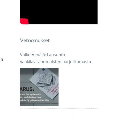
Vetoomukset
Valko-Venäjä: Lausunto
la
vankilaviranomaisten harjoittamasta
järjestelmällisestä käsikirjoitusten
takavarikoinnista ja tuhoamisesta