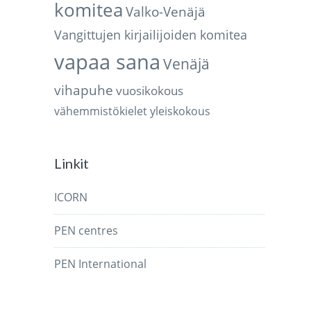
komitea
Valko-Venäjä
Vangittujen kirjailijoiden komitea
vapaa sana
Venäjä
vihapuhe
vuosikokous
vähemmistökielet
yleiskokous
Linkit
ICORN
PEN centres
PEN International