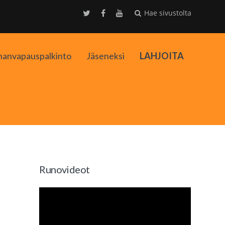
Hae sivustolta
nanvapauspalkinto
Jäseneksi
LAHJOITA
kko
Runovideot