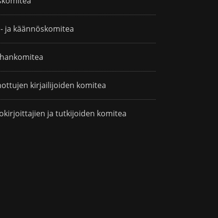
skomitea
i- ja käännöskomitea
hankomitea
ottujen kirjailijoiden komitea
okirjoittajien ja tutkijoiden komitea