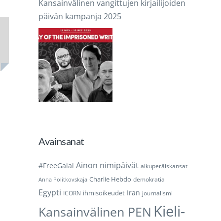
Kansainvälinen vangittujen kirjailijoiden
päivän kampanja 2025
Avainsanat
Ainon nimipäivät
#FreeGalal
alkuperäiskansat
Charlie Hebdo
demokratia
Anna Politkovskaja
Egypti
Iran
ihmisoikeudet
ICORN
journalismi
Kieli-
Kansainvälinen PEN