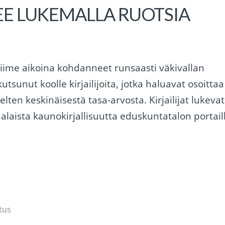
E LUKEMALLA RUOTSIA
viime aikoina kohdanneet runsaasti väkivallan
sunut koolle kirjailijoita, jotka haluavat osoittaa
kielten keskinäisestä tasa-arvosta. Kirjailijat lukevat
malaista kaunokirjallisuutta eduskuntatalon portail
tus