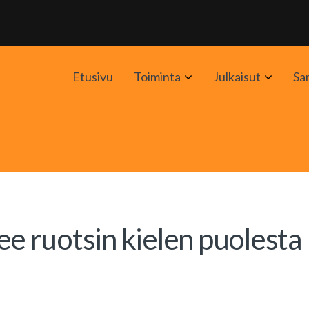
Avaa
Avaa
Etusivu
Toiminta
Julkaisut
Sa
alavalikko
alavali
 ruotsin kielen puolesta