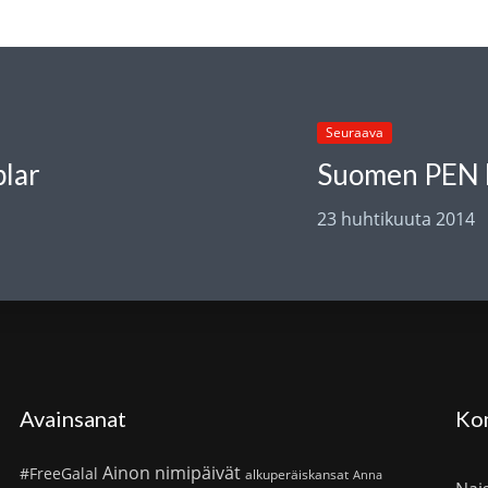
Seuraava
plar
23 huhtikuuta 2014
Avainsanat
Ko
Ainon nimipäivät
#FreeGalal
alkuperäiskansat
Anna