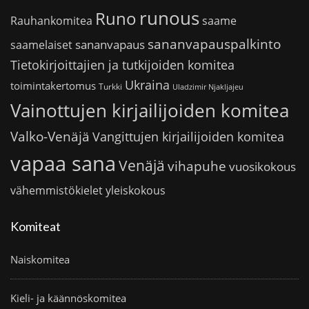
runous
Runo
saame
Rauhankomitea
sananvapauspalkinto
sananvapaus
saamelaiset
Tietokirjoittajien ja tutkijoiden komitea
Ukraina
toimintakertomus
Turkki
Uladzimir Njakljajeu
Vainottujen kirjailijoiden komitea
Valko-Venäjä
Vangittujen kirjailijoiden komitea
vapaa sana
Venäjä
vihapuhe
vuosikokous
vähemmistökielet
yleiskokous
Komiteat
Naiskomitea
Kieli- ja käännöskomitea