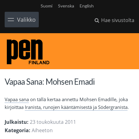
Suomi
Svenska
English
Valikko
Hae sivustolta
Vapaa Sana: Mohsen Emadi
Vapaa sana
on tällä kertaa annettu Mohsen Emadille, joka
kirjoittaa
Iranista, runojen kääntämisestä ja Södergranista
.
Julkaistu:
23 toukokuuta 2011
Kategoria:
Aiheeton