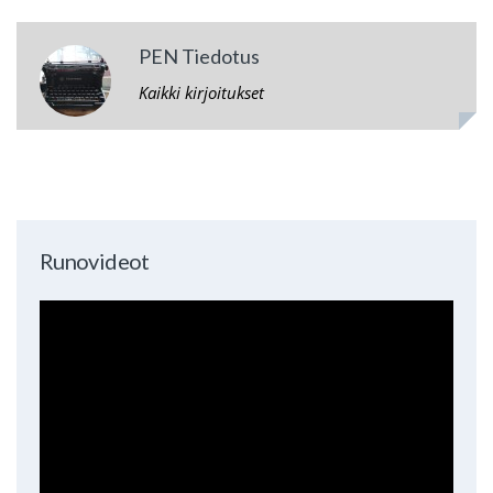
PEN Tiedotus
Kaikki kirjoitukset
Runovideot