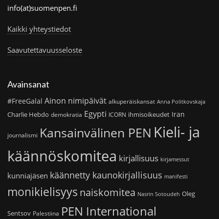
info(at)suomenpen.fi
Kaikki yhteystiedot
Saavutettavuusseloste
Avainsanat
Ainon nimipäivät
#FreeGalal
alkuperäiskansat
Anna Politkovskaja
Egypti
Iran
Charlie Hebdo
ihmisoikeudet
demokratia
ICORN
Kieli- ja
Kansainvälinen PEN
journalismi
käännöskomitea
kirjallisuus
kirjamessut
käännetty kaunokirjallisuus
kunniajäsen
manifesti
monikielisyys
naiskomitea
Oleg
Nasrin Sotoudeh
PEN International
Sentsov
Palestiina