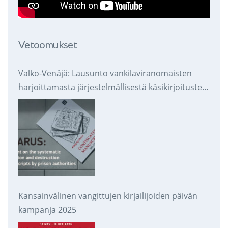
Vetoomukset
Valko-Venäjä: Lausunto vankilaviranomaisten
harjoittamasta järjestelmällisestä käsikirjoitusten
takavarikoinnista ja tuhoamisesta
Kansainvälinen vangittujen kirjailijoiden päivän
kampanja 2025