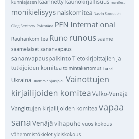
käännetty kaunokirjallisuus
kunniajäsen
manifesti
monikielisyys
naiskomitea
Nasrin Sotoudeh
PEN International
Oleg Sentsov
Palestiina
runous
Runo
saame
Rauhankomitea
sananvapaus
saamelaiset
sananvapauspalkinto
Tietokirjoittajien ja
tutkijoiden komitea
toimintakertomus
Turkki
Vainottujen
Ukraina
Uladzimir Njakljajeu
kirjailijoiden komitea
Valko-Venäjä
vapaa
Vangittujen kirjailijoiden komitea
sana
Venäjä
vihapuhe
vuosikokous
vähemmistökielet
yleiskokous