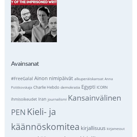
Avainsanat
Ainon nimipäivät
#FreeGalal
alkuperäiskansat
Anna
Egypti
Charlie Hebdo
demokratia
ICORN
Politkovskaja
Kansainvälinen
Iran
ihmisoikeudet
journalismi
Kieli- ja
PEN
käännöskomitea
kirjallisuus
kirjamessut