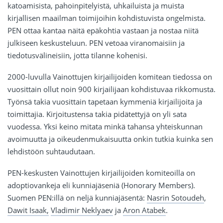
katoamisista, pahoinpitelyistä, uhkailuista ja muista
kirjallisen maailman toimijoihin kohdistuvista ongelmista.
PEN ottaa kantaa näitä epäkohtia vastaan ja nostaa niitä
julkiseen keskusteluun. PEN vetoaa viranomaisiin ja
tiedotusvälineisiin, jotta tilanne kohenisi.
2000-luvulla Vainottujen kirjailijoiden komitean tiedossa on
vuosittain ollut noin 900 kirjailijaan kohdistuvaa rikkomusta.
Työnsä takia vuosittain tapetaan kymmeniä kirjailijoita ja
toimittajia. Kirjoitustensa takia pidätettyjä on yli sata
vuodessa. Yksi keino mitata minkä tahansa yhteiskunnan
avoimuutta ja oikeudenmukaisuutta onkin tutkia kuinka sen
lehdistöön suhtaudutaan.
PEN-keskusten Vainottujen kirjailijoiden komiteoilla on
adoptiovankeja eli kunniajäseniä (Honorary Members).
Suomen PEN:illä on neljä kunniajäsentä:
Nasrin Sotoudeh
,
Dawit Isaak,
Vladimir Neklyaev
ja
Aron Atabek
.