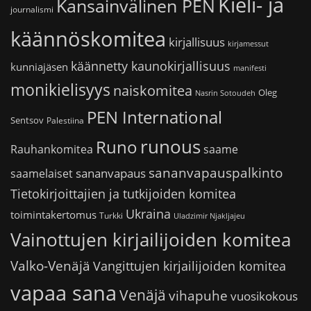
Kieli- ja
Kansainvälinen PEN
journalismi
käännöskomitea
kirjallisuus
kirjamessut
käännetty kaunokirjallisuus
kunniajäsen
manifesti
monikielisyys
naiskomitea
Oleg
Nasrin Sotoudeh
PEN International
Sentsov
Palestiina
runous
Runo
saame
Rauhankomitea
sananvapauspalkinto
sananvapaus
saamelaiset
Tietokirjoittajien ja tutkijoiden komitea
Ukraina
toimintakertomus
Turkki
Uladzimir Njakljajeu
Vainottujen kirjailijoiden komitea
Valko-Venäjä
Vangittujen kirjailijoiden komitea
vapaa sana
Venäjä
vihapuhe
vuosikokous