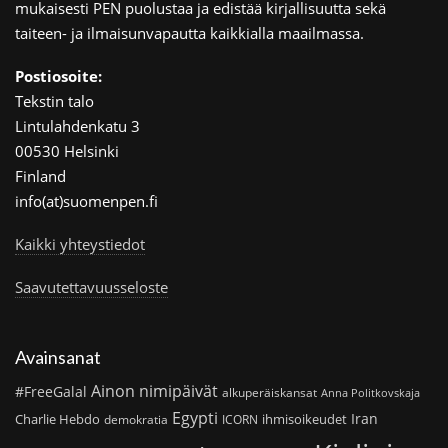
mukaisesti PEN puolustaa ja edistää kirjallisuutta sekä
taiteen- ja ilmaisunvapautta kaikkialla maailmassa.
Postiosoite:
Tekstin talo
Lintulahdenkatu 3
00530 Helsinki
Finland
info(at)suomenpen.fi
Kaikki yhteystiedot
Saavutettavuusseloste
Avainsanat
Ainon nimipäivät
#FreeGalal
alkuperäiskansat
Anna Politkovskaja
Egypti
Iran
Charlie Hebdo
ihmisoikeudet
demokratia
ICORN