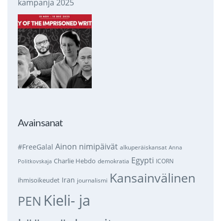
kampanja 2025
Avainsanat
Ainon nimipäivät
#FreeGalal
alkuperäiskansat
Anna
Egypti
Charlie Hebdo
demokratia
ICORN
Politkovskaja
Kansainvälinen
Iran
ihmisoikeudet
journalismi
Kieli- ja
PEN