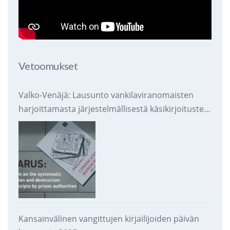
Vetoomukset
Valko-Venäjä: Lausunto vankilaviranomaisten
harjoittamasta järjestelmällisestä käsikirjoitusten
takavarikoinnista ja tuhoamisesta
Kansainvälinen vangittujen kirjailijoiden päivän