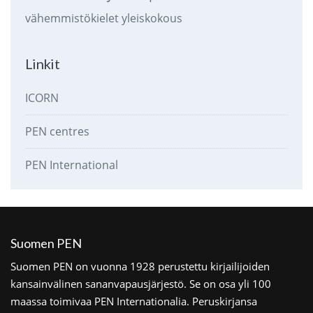
vähemmistökielet
yleiskokous
Linkit
ICORN
PEN centres
PEN International
Suomen PEN
Suomen PEN on vuonna 1928 perustettu kirjailijoiden
kansainvälinen sananvapausjärjestö. Se on osa yli 100
maassa toimivaa PEN Internationalia. Peruskirjansa