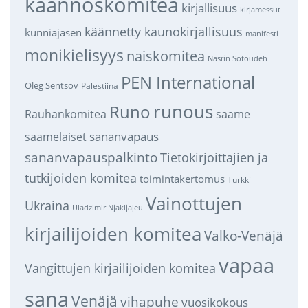
käännöskomitea
kirjallisuus
kirjamessut
käännetty kaunokirjallisuus
kunniajäsen
manifesti
monikielisyys
naiskomitea
Nasrin Sotoudeh
PEN International
Oleg Sentsov
Palestiina
runous
Runo
saame
Rauhankomitea
sananvapaus
saamelaiset
sananvapauspalkinto
Tietokirjoittajien ja
tutkijoiden komitea
toimintakertomus
Turkki
Vainottujen
Ukraina
Uladzimir Njakljajeu
kirjailijoiden komitea
Valko-Venäjä
vapaa
Vangittujen kirjailijoiden komitea
sana
Venäjä
vihapuhe
vuosikokous