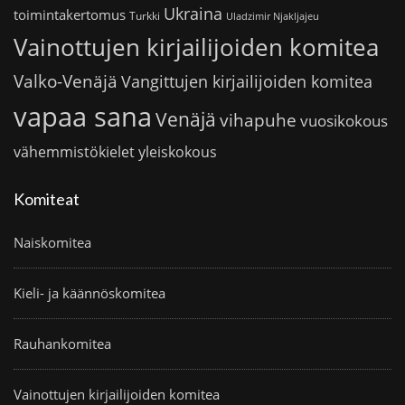
Ukraina
toimintakertomus
Turkki
Uladzimir Njakljajeu
Vainottujen kirjailijoiden komitea
Valko-Venäjä
Vangittujen kirjailijoiden komitea
vapaa sana
Venäjä
vihapuhe
vuosikokous
vähemmistökielet
yleiskokous
Komiteat
Naiskomitea
Kieli- ja käännöskomitea
Rauhankomitea
Vainottujen kirjailijoiden komitea