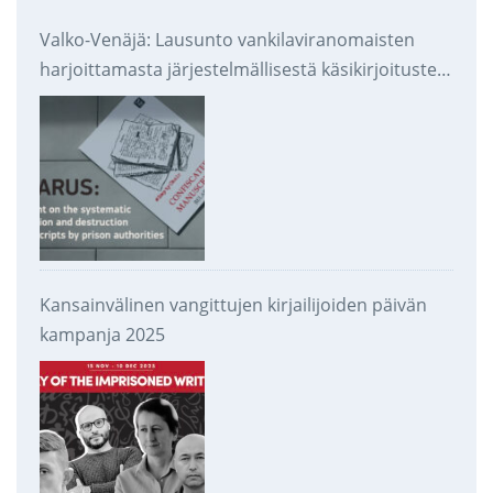
Valko-Venäjä: Lausunto vankilaviranomaisten
harjoittamasta järjestelmällisestä käsikirjoitusten
takavarikoinnista ja tuhoamisesta
Kansainvälinen vangittujen kirjailijoiden päivän
kampanja 2025