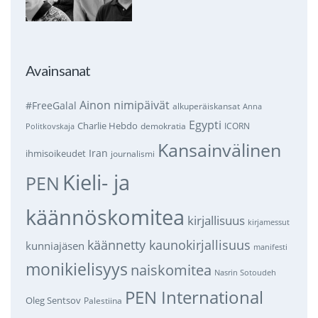
Avainsanat
Ainon nimipäivät
#FreeGalal
alkuperäiskansat
Anna
Egypti
Charlie Hebdo
demokratia
ICORN
Politkovskaja
Kansainvälinen
Iran
ihmisoikeudet
journalismi
Kieli- ja
PEN
käännöskomitea
kirjallisuus
kirjamessut
käännetty kaunokirjallisuus
kunniajäsen
manifesti
monikielisyys
naiskomitea
Nasrin Sotoudeh
PEN International
Oleg Sentsov
Palestiina