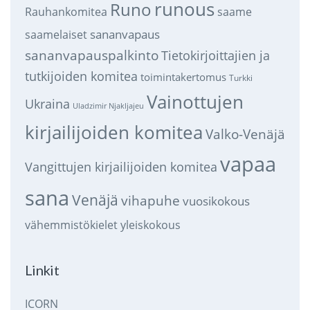
runous
Runo
saame
Rauhankomitea
sananvapaus
saamelaiset
sananvapauspalkinto
Tietokirjoittajien ja
tutkijoiden komitea
toimintakertomus
Turkki
Vainottujen
Ukraina
Uladzimir Njakljajeu
kirjailijoiden komitea
Valko-Venäjä
vapaa
Vangittujen kirjailijoiden komitea
sana
Venäjä
vihapuhe
vuosikokous
vähemmistökielet
yleiskokous
Linkit
ICORN