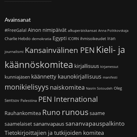
Avainsanat
Ainon nimipäivät
#FreeGalal
alkuperäiskansat
Anna Politkovskaja
Egypti
Iran
Charlie Hebdo
ihmisoikeudet
demokratia
ICORN
Kieli- ja
Kansainvälinen PEN
journalismi
käännöskomitea
kirjallisuus
kirjamessut
käännetty kaunokirjallisuus
kunniajäsen
manifesti
monikielisyys
naiskomitea
Oleg
Nasrin Sotoudeh
PEN International
Sentsov
Palestiina
runous
Runo
saame
Rauhankomitea
sananvapauspalkinto
sananvapaus
saamelaiset
Tietokirjoittajien ja tutkijoiden komitea