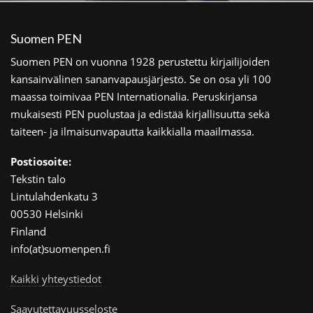
Suomen PEN
Suomen PEN on vuonna 1928 perustettu kirjailijoiden
kansainvälinen sananvapausjärjestö. Se on osa yli 100
maassa toimivaa PEN Internationalia. Peruskirjansa
mukaisesti PEN puolustaa ja edistää kirjallisuutta sekä
taiteen- ja ilmaisunvapautta kaikkialla maailmassa.
Postiosoite:
Tekstin talo
Lintulahdenkatu 3
00530 Helsinki
Finland
info(at)suomenpen.fi
Kaikki yhteystiedot
Saavutettavuusseloste