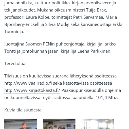
jumalanpilkka, kulttuuripolitiikka, kirjan arvonlisävero ja
tekijänoikeudet. Mukana oikeusministeri Tuija Brax,
professori Laura Kolbe, toimittajat Petri Sarvamaa, Maria
Björnberg-Enckell ja Silvia Modig sekä kansanedustaja Erkki
Tuomioja.
Juontajina Suomen PENin puheenjohtaja, kirjailija Jarkko
Tontti ja johtokunnan jäsen, kirjailija Leena Parkkinen.
Tervetuloa!
Tilaisuus on kuultavissa suorana lähetyksenä osoitteessa
http://www.vaaliradio.fi sekä katsottavissa osoitteessa
http://www.kirjastokaista.fi/
Pääkaupunkiseudulla ohjelma
on kuunneltavissa myös radiossa taajuudella 101,4 Mhz.
Kuvia tilaisuudesta: