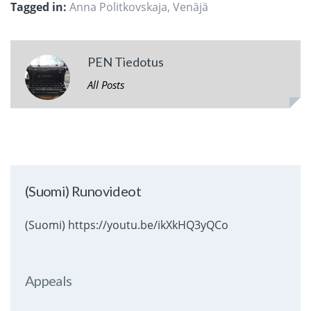
Tagged in:
Anna Politkovskaja
,
Venäjä
PEN Tiedotus
All Posts
(Suomi) Runovideot
(Suomi) https://youtu.be/ikXkHQ3yQCo
Appeals