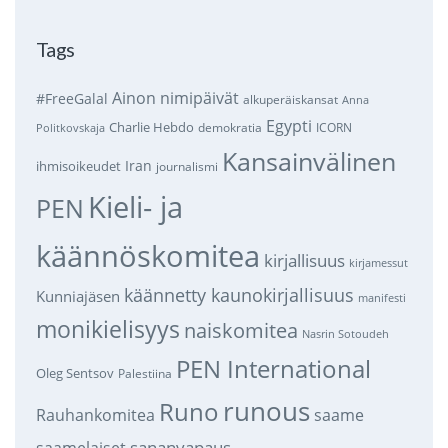
Tags
Ainon nimipäivät
#FreeGalal
alkuperäiskansat
Anna
Egypti
Charlie Hebdo
demokratia
ICORN
Politkovskaja
Kansainvälinen
Iran
ihmisoikeudet
journalismi
Kieli- ja
PEN
käännöskomitea
kirjallisuus
kirjamessut
käännetty kaunokirjallisuus
Kunniajäsen
manifesti
monikielisyys
naiskomitea
Nasrin Sotoudeh
PEN International
Oleg Sentsov
Palestiina
runous
Runo
saame
Rauhankomitea
sananvapaus
saamelaiset