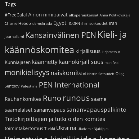
Tags
Ainon nimipäivät
#FreeGalal
alkuperäiskansat
Anna Politkovskaja
Egypti
Iran
Charlie Hebdo
ihmisoikeudet
demokratia
ICORN
Kieli- ja
Kansainvälinen PEN
journalismi
käännöskomitea
kirjallisuus
kirjamessut
käännetty kaunokirjallisuus
Kunniajäsen
manifesti
monikielisyys
naiskomitea
Oleg
Nasrin Sotoudeh
PEN International
Sentsov
Palestiina
runous
Runo
saame
Rauhankomitea
sananvapauspalkinto
sananvapaus
saamelaiset
Tietokirjoittajien ja tutkijoiden komitea
Ukraina
toimintakertomus
Turkki
Uladzimir Njakljajeu