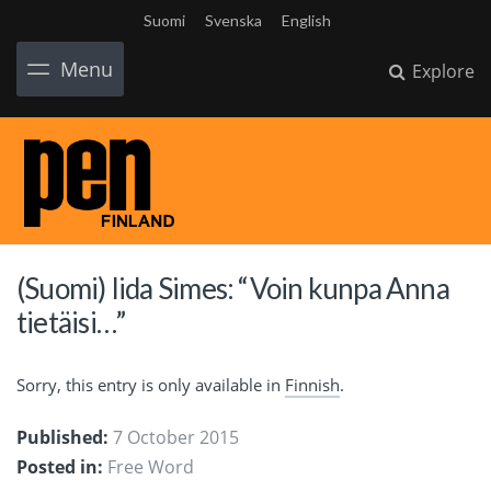
Suomi
Svenska
English
Menu
Explore
(Suomi) Iida Simes: “Voin kunpa Anna
tietäisi…”
Sorry, this entry is only available in
Finnish
.
Published:
7 October 2015
Posted in:
Free Word