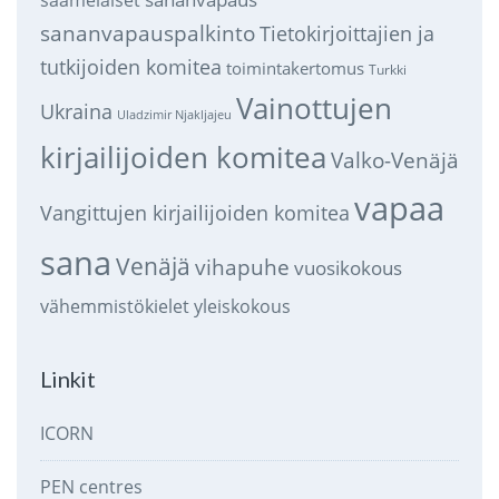
sananvapauspalkinto
Tietokirjoittajien ja
tutkijoiden komitea
toimintakertomus
Turkki
Vainottujen
Ukraina
Uladzimir Njakljajeu
kirjailijoiden komitea
Valko-Venäjä
vapaa
Vangittujen kirjailijoiden komitea
sana
Venäjä
vihapuhe
vuosikokous
vähemmistökielet
yleiskokous
Linkit
ICORN
PEN centres