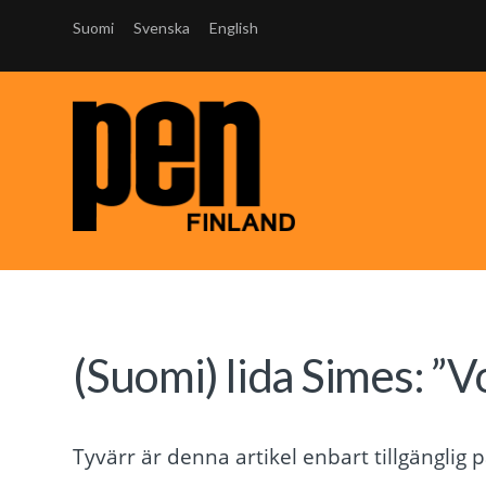
Suomi
Svenska
English
(Suomi) Iida Simes: ”V
Tyvärr är denna artikel enbart tillgänglig 