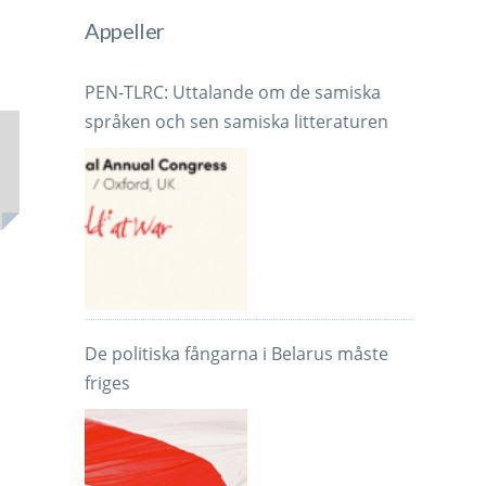
Appeller
PEN-TLRC: Uttalande om de samiska
språken och sen samiska litteraturen
De politiska fångarna i Belarus måste
friges