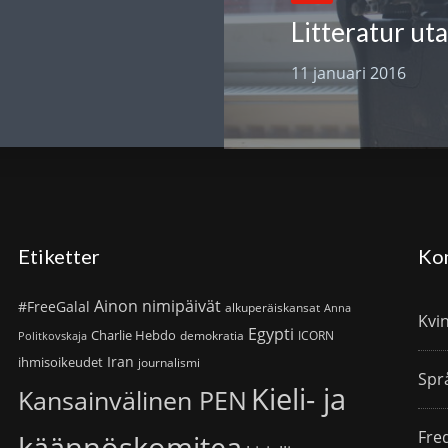
Litteratur ut
11 januari 2016
Etiketter
Ko
Ainon nimipäivät
#FreeGalal
alkuperäiskansat
Anna
Kvi
Egypti
Charlie Hebdo
demokratia
ICORN
Politkovskaja
Iran
ihmisoikeudet
journalismi
Spr
Kieli- ja
Kansainvälinen PEN
Fre