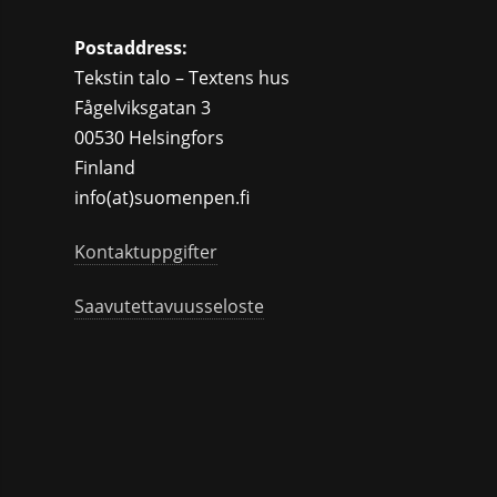
Postaddress:
Tekstin talo – Textens hus
Fågelviksgatan 3
00530 Helsingfors
Finland
info(at)suomenpen.fi
Kontaktuppgifter
Saavutettavuusseloste