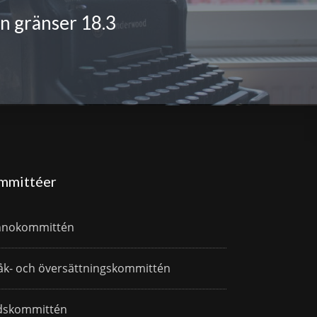
an gränser 18.3
mmittéer
nnokommittén
åk- och översättningskommittén
dskommittén