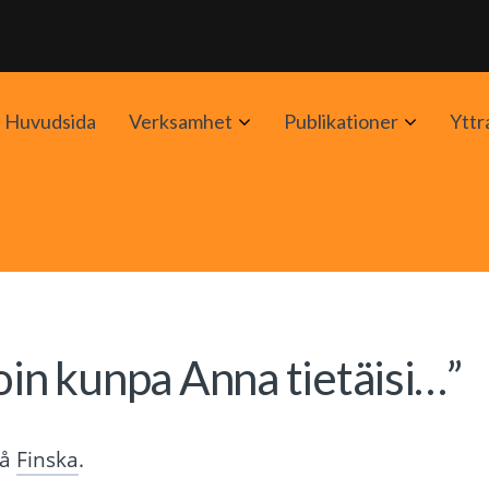
Avaa
Avaa
Huvudsida
Verksamhet
Publikationer
Yttr
alavalikko
alavalik
oin kunpa Anna tietäisi…”
på
Finska
.