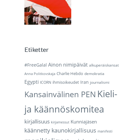
Etiketter
Ainon nimipäivät
#FreeGalal
alkuperäiskansat
Charlie Hebdo
demokratia
Anna Politkovskaja
Egypti
Iran
ihmisoikeudet
ICORN
journalismi
Kieli-
Kansainvälinen PEN
ja käännöskomitea
kirjallisuus
Kunniajäsen
kirjamessut
käännetty kaunokirjallisuus
manifesti