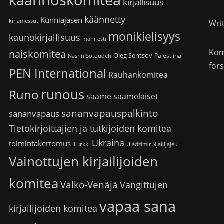
käännöskomitea
kirjallisuus
käännetty
Kunniajäsen
kirjamessut
Wri
monikielisyys
kaunokirjallisuus
manifesti
Kom
naiskomitea
Oleg Sentsov
Palestiina
Nasrin Sotoudeh
for
PEN International
Rauhankomitea
runous
Runo
saame
saamelaiset
sananvapauspalkinto
sananvapaus
Tietokirjoittajien ja tutkijoiden komitea
Ukraina
toimintakertomus
Turkki
Uladzimir Njakljajeu
Vainottujen kirjailijoiden
komitea
Valko-Venäjä
Vangittujen
vapaa sana
kirjailijoiden komitea