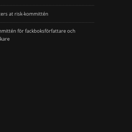
ters at risk-kommittén
mittén för fackboksförfattare och
skare