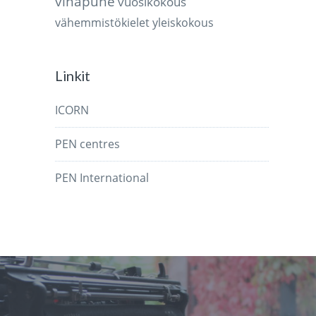
vihapuhe
vuosikokous
vähemmistökielet
yleiskokous
Linkit
ICORN
PEN centres
PEN International