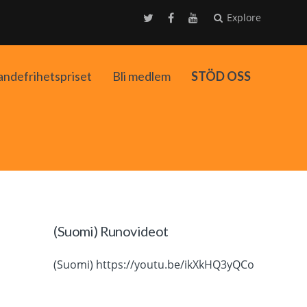
Explore
andefrihetspriset
Bli medlem
STÖD OSS
ko
(Suomi) Runovideot
(Suomi) https://youtu.be/ikXkHQ3yQCo