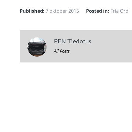
Published:
7 oktober 2015
Posted in:
Fria Ord
PEN Tiedotus
All Posts