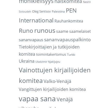
monikielisyys
naiskomitea
Nasrin
PEN
Oleg Sentsov
Palestiina
Sotoudeh
International
Rauhankomitea
runous
Runo
saame
saamelaiset
sananvapauspalkinto
sananvapaus
Tietokirjoittajien ja tutkijoiden
komitea
toimintakertomus
Turkki
Ukraina
Uladzimir Njakljajeu
Vainottujen kirjailijoiden
komitea
Valko-Venäjä
Vangittujen kirjailijoiden komitea
vapaa sana
Venäjä