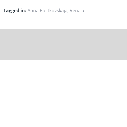
Tagged in:
Anna Politkovskaja
,
Venäjä