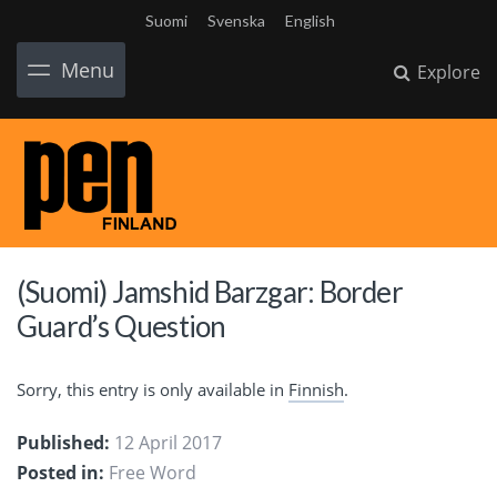
Suomi
Svenska
English
Menu
Explore
(Suomi) Jamshid Barzgar: Border
Guard’s Question
Sorry, this entry is only available in
Finnish
.
Published:
12 April 2017
Posted in:
Free Word