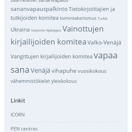
sananvapauspalkinto
Tietokirjoittajien ja
tutkijoiden komitea
toimintakertomus
Turkki
Vainottujen
Ukraina
Uladzimir Njakljajeu
kirjailijoiden komitea
Valko-Venäjä
vapaa
Vangittujen kirjailijoiden komitea
sana
Venäjä
vihapuhe
vuosikokous
vähemmistökielet
yleiskokous
Linkit
ICORN
PEN centres