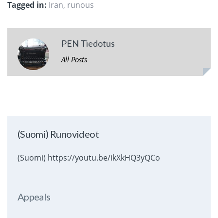
Tagged in:
Iran
,
runous
PEN Tiedotus
All Posts
(Suomi) Runovideot
(Suomi) https://youtu.be/ikXkHQ3yQCo
Appeals