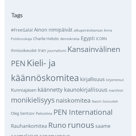
Tags
Ainon nimipäivät
#FreeGalal
alkuperäiskansat
Anna
Egypti
Charlie Hebdo
demokratia
ICORN
Politkovskaja
Kansainvälinen
Iran
ihmisoikeudet
journalismi
Kieli- ja
PEN
käännöskomitea
kirjallisuus
kirjamessut
käännetty kaunokirjallisuus
Kunniajäsen
manifesti
monikielisyys
naiskomitea
Nasrin Sotoudeh
PEN International
Oleg Sentsov
Palestiina
runous
Runo
saame
Rauhankomitea
sananvapaus
saamelaiset