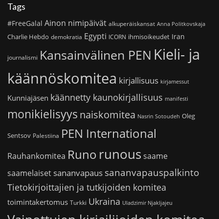
Tags
Ainon nimipäivät
#FreeGalal
alkuperäiskansat
Anna Politkovskaja
Egypti
Iran
Charlie Hebdo
ihmisoikeudet
demokratia
ICORN
Kieli- ja
Kansainvälinen PEN
journalismi
käännöskomitea
kirjallisuus
kirjamessut
käännetty kaunokirjallisuus
Kunniajäsen
manifesti
monikielisyys
naiskomitea
Oleg
Nasrin Sotoudeh
PEN International
Sentsov
Palestiina
runous
Runo
saame
Rauhankomitea
sananvapauspalkinto
sananvapaus
saamelaiset
Tietokirjoittajien ja tutkijoiden komitea
Ukraina
toimintakertomus
Turkki
Uladzimir Njakljajeu