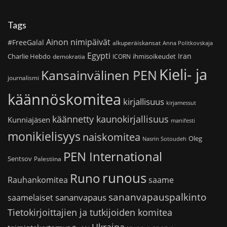
Tags
Ainon nimipäivät
#FreeGalal
alkuperäiskansat
Anna Politkovskaja
Egypti
Iran
Charlie Hebdo
ihmisoikeudet
demokratia
ICORN
Kieli- ja
Kansainvälinen PEN
journalismi
käännöskomitea
kirjallisuus
kirjamessut
käännetty kaunokirjallisuus
Kunniajäsen
manifesti
monikielisyys
naiskomitea
Oleg
Nasrin Sotoudeh
PEN International
Sentsov
Palestiina
runous
Runo
saame
Rauhankomitea
sananvapauspalkinto
sananvapaus
saamelaiset
Tietokirjoittajien ja tutkijoiden komitea