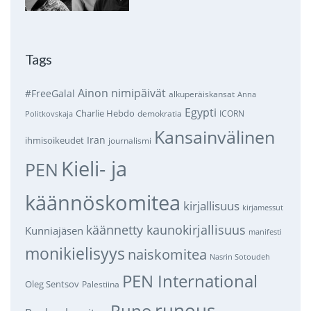
Tags
Ainon nimipäivät
#FreeGalal
alkuperäiskansat
Anna
Egypti
Charlie Hebdo
demokratia
ICORN
Politkovskaja
Kansainvälinen
Iran
ihmisoikeudet
journalismi
Kieli- ja
PEN
käännöskomitea
kirjallisuus
kirjamessut
käännetty kaunokirjallisuus
Kunniajäsen
manifesti
monikielisyys
naiskomitea
Nasrin Sotoudeh
PEN International
Oleg Sentsov
Palestiina
runous
Runo