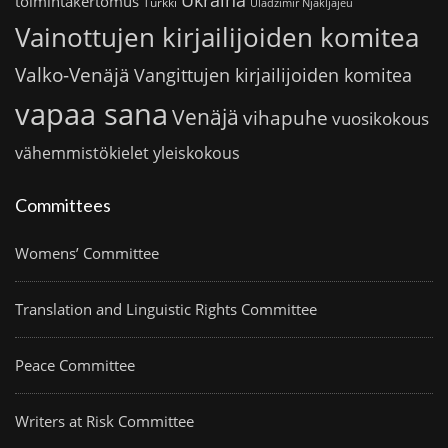
Ukraina
toimintakertomus
Turkki
Uladzimir Njakljajeu
Vainottujen kirjailijoiden komitea
Valko-Venäjä
Vangittujen kirjailijoiden komitea
vapaa sana
Venäjä
vihapuhe
vuosikokous
vähemmistökielet
yleiskokous
Committees
Womens’ Committee
Translation and Linguistic Rights Committee
Peace Committee
Writers at Risk Committee