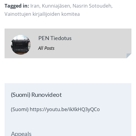
Tagged in:
Iran
,
Kunniajäsen
,
Nasrin Sotoudeh
,
Vainottujen kirjailijoiden komitea
PEN Tiedotus
All Posts
(Suomi) Runovideot
(Suomi) https://youtu.be/ikXkHQ3yQCo
Appeals