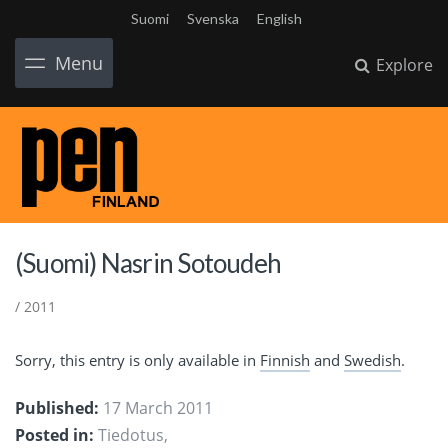
Suomi
Svenska
English
Menu
Explore
(Suomi) Nasrin Sotoudeh
/ 2011
Sorry, this entry is only available in
Finnish
and
Swedish
.
Published:
17 March 2011
Posted in:
Tiedotus
,