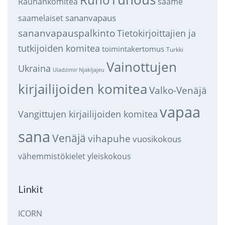
saame
Rauhankomitea
sananvapaus
saamelaiset
sananvapauspalkinto
Tietokirjoittajien ja
tutkijoiden komitea
toimintakertomus
Turkki
Vainottujen
Ukraina
Uladzimir Njakljajeu
kirjailijoiden komitea
Valko-Venäjä
vapaa
Vangittujen kirjailijoiden komitea
sana
Venäjä
vihapuhe
vuosikokous
vähemmistökielet
yleiskokous
Linkit
ICORN