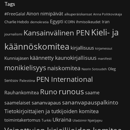
Tags
Ainon nimipäivät
#FreeGalal
alkuperäiskansat
Anna Politkovskaja
Egypti
Iran
Charlie Hebdo
ihmisoikeudet
demokratia
ICORN
Kieli- ja
Kansainvälinen PEN
journalismi
käännöskomitea
kirjallisuus
kirjamessut
käännetty kaunokirjallisuus
Kunniajäsen
manifesti
monikielisyys
naiskomitea
Oleg
Nasrin Sotoudeh
PEN International
Sentsov
Palestiina
runous
Runo
saame
Rauhankomitea
sananvapauspalkinto
sananvapaus
saamelaiset
Tietokirjoittajien ja tutkijoiden komitea
Ukraina
toimintakertomus
Turkki
Uladzimir Njakljajeu