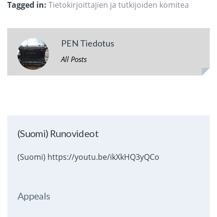
Tagged in:
Tietokirjoittajien ja tutkijoiden komitea
PEN Tiedotus
All Posts
(Suomi) Runovideot
(Suomi) https://youtu.be/ikXkHQ3yQCo
Appeals