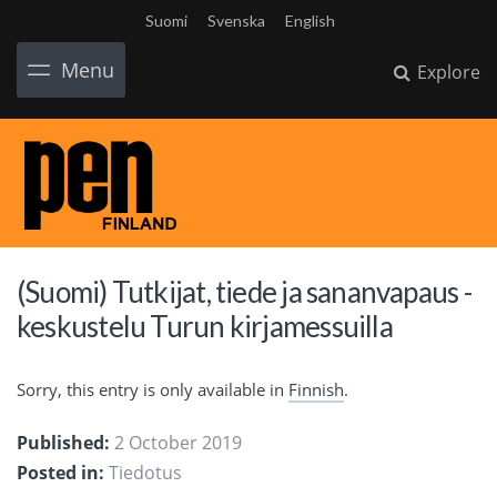
Suomi
Svenska
English
Menu
Explore
(Suomi) Tutkijat, tiede ja sananvapaus -
keskustelu Turun kirjamessuilla
Sorry, this entry is only available in
Finnish
.
Published:
2 October 2019
Posted in:
Tiedotus