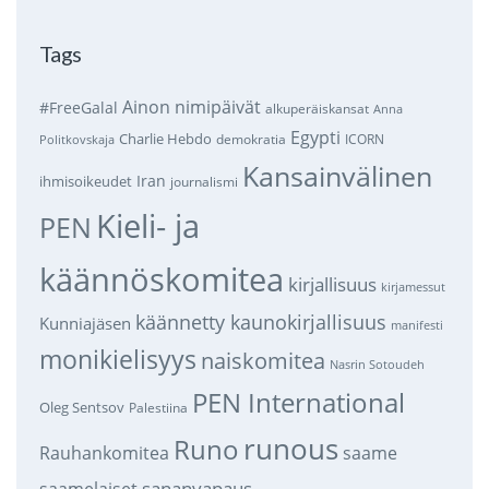
Tags
Ainon nimipäivät
#FreeGalal
alkuperäiskansat
Anna
Egypti
Charlie Hebdo
demokratia
ICORN
Politkovskaja
Kansainvälinen
Iran
ihmisoikeudet
journalismi
Kieli- ja
PEN
käännöskomitea
kirjallisuus
kirjamessut
käännetty kaunokirjallisuus
Kunniajäsen
manifesti
monikielisyys
naiskomitea
Nasrin Sotoudeh
PEN International
Oleg Sentsov
Palestiina
runous
Runo
saame
Rauhankomitea
sananvapaus
saamelaiset