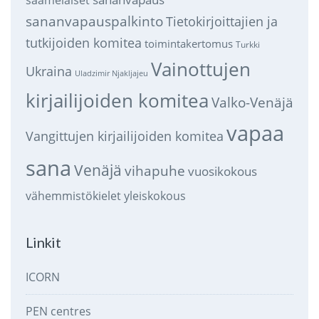
sananvapauspalkinto
Tietokirjoittajien ja
tutkijoiden komitea
toimintakertomus
Turkki
Vainottujen
Ukraina
Uladzimir Njakljajeu
kirjailijoiden komitea
Valko-Venäjä
vapaa
Vangittujen kirjailijoiden komitea
sana
Venäjä
vihapuhe
vuosikokous
vähemmistökielet
yleiskokous
Linkit
ICORN
PEN centres