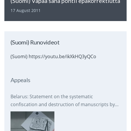
(Suomi) Vapaa sana pohtii epäkorrektiutta
17 August 2011
(Suomi) Runovideot
(Suomi) https://youtu.be/ikXkHQ3yQCo
Appeals
Belarus: Statement on the systematic
confiscation and destruction of manuscripts by
prison authorities