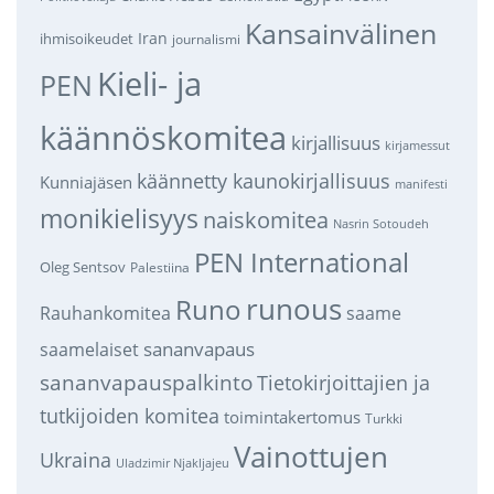
Kansainvälinen
Iran
ihmisoikeudet
journalismi
Kieli- ja
PEN
käännöskomitea
kirjallisuus
kirjamessut
käännetty kaunokirjallisuus
Kunniajäsen
manifesti
monikielisyys
naiskomitea
Nasrin Sotoudeh
PEN International
Oleg Sentsov
Palestiina
runous
Runo
saame
Rauhankomitea
sananvapaus
saamelaiset
sananvapauspalkinto
Tietokirjoittajien ja
tutkijoiden komitea
toimintakertomus
Turkki
Vainottujen
Ukraina
Uladzimir Njakljajeu