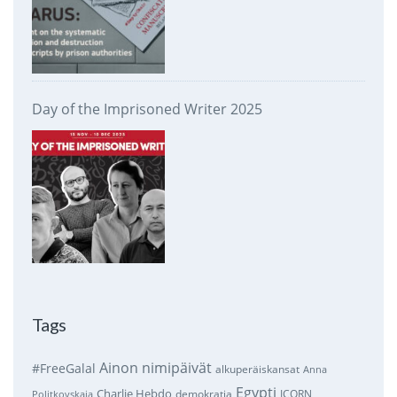
Day of the Imprisoned Writer 2025
Tags
Ainon nimipäivät
#FreeGalal
alkuperäiskansat
Anna
Egypti
Charlie Hebdo
demokratia
ICORN
Politkovskaja