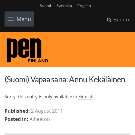
Suomi
Svenska
English
Menu
Explore
(Suomi) Vapaa sana: Annu Kekäläinen
Sorry, this entry is only available in
Finnish
.
Published:
2 August 2011
Posted in:
Aiheeton