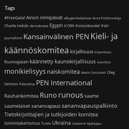
Tags
Ainon nimipäivät
#FreeGalal
alkuperäiskansat
Anna Politkovskaja
Egypti
Iran
Charlie Hebdo
ihmisoikeudet
demokratia
ICORN
Kieli- ja
Kansainvälinen PEN
journalismi
käännöskomitea
kirjallisuus
kirjamessut
käännetty kaunokirjallisuus
Kunniajäsen
manifesti
monikielisyys
naiskomitea
Oleg
Nasrin Sotoudeh
PEN International
Sentsov
Palestiina
runous
Runo
saame
Rauhankomitea
sananvapauspalkinto
sananvapaus
saamelaiset
Tietokirjoittajien ja tutkijoiden komitea
Ukraina
toimintakertomus
Turkki
Uladzimir Njakljajeu