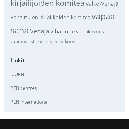
kirjailijoiden komitea
Valko-Venäjä
vapaa
Vangittujen kirjailijoiden komitea
sana
Venäjä
vihapuhe
vuosikokous
vähemmistökielet
yleiskokous
Linkit
ICORN
PEN centres
PEN International