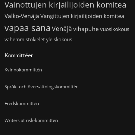
Vainottujen kirjailijoiden komitea
Valko-Venäjä
Vangittujen kirjailijoiden komitea
vapaa sana
Venäjä
vihapuhe
vuosikokous
vähemmistökielet
yleiskokous
Kommittéer
Kvinnokommittén
Språk- och översättningskommittén
Fredskommittén
Writers at risk-kommittén