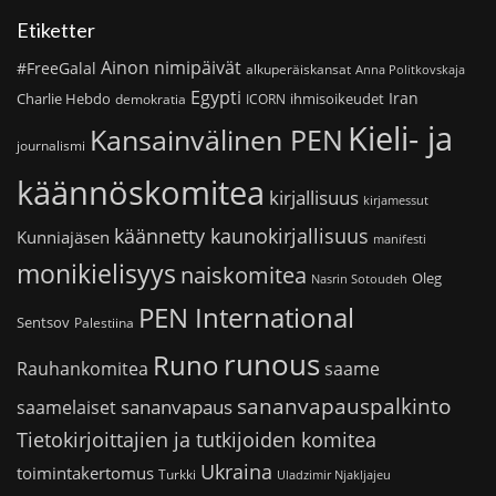
Etiketter
Ainon nimipäivät
#FreeGalal
alkuperäiskansat
Anna Politkovskaja
Egypti
Iran
Charlie Hebdo
ihmisoikeudet
demokratia
ICORN
Kieli- ja
Kansainvälinen PEN
journalismi
käännöskomitea
kirjallisuus
kirjamessut
käännetty kaunokirjallisuus
Kunniajäsen
manifesti
monikielisyys
naiskomitea
Oleg
Nasrin Sotoudeh
PEN International
Sentsov
Palestiina
runous
Runo
saame
Rauhankomitea
sananvapauspalkinto
sananvapaus
saamelaiset
Tietokirjoittajien ja tutkijoiden komitea
Ukraina
toimintakertomus
Turkki
Uladzimir Njakljajeu