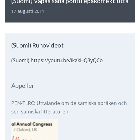
(Suomi) Vapaa sana pohtii epäkorrektiutta
17 augusti 2011
(Suomi) Runovideot
(Suomi) https://youtu.be/ikXkHQ3yQCo
Appeller
PEN-TLRC: Uttalande om de samiska språken och
sen samiska litteraturen