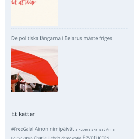
De politiska fångarna i Belarus måste friges
Etiketter
Ainon nimipäivät
#FreeGalal
alkuperäiskansat
Anna
Egypti
Charlie Hebdo
demokratia
ICORN
Politkovskaja