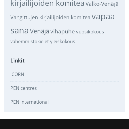
kirjailijoiden komitea
Valko-Venäjä
vapaa
Vangittujen kirjailijoiden komitea
sana
Venäjä
vihapuhe
vuosikokous
vähemmistökielet
yleiskokous
Linkit
ICORN
PEN centres
PEN International