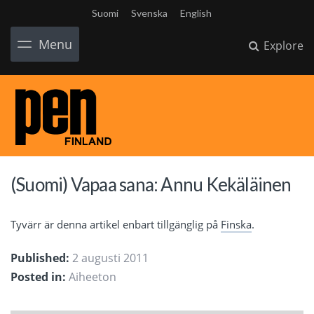
Suomi
Svenska
English
Menu
Explore
(Suomi) Vapaa sana: Annu Kekäläinen
Tyvärr är denna artikel enbart tillgänglig på
Finska
.
Published:
2 augusti 2011
Posted in:
Aiheeton