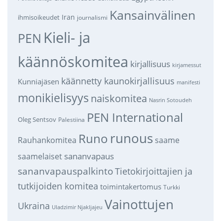
Kansainvälinen
Iran
ihmisoikeudet
journalismi
Kieli- ja
PEN
käännöskomitea
kirjallisuus
kirjamessut
käännetty kaunokirjallisuus
Kunniajäsen
manifesti
monikielisyys
naiskomitea
Nasrin Sotoudeh
PEN International
Oleg Sentsov
Palestiina
runous
Runo
saame
Rauhankomitea
sananvapaus
saamelaiset
sananvapauspalkinto
Tietokirjoittajien ja
tutkijoiden komitea
toimintakertomus
Turkki
Vainottujen
Ukraina
Uladzimir Njakljajeu