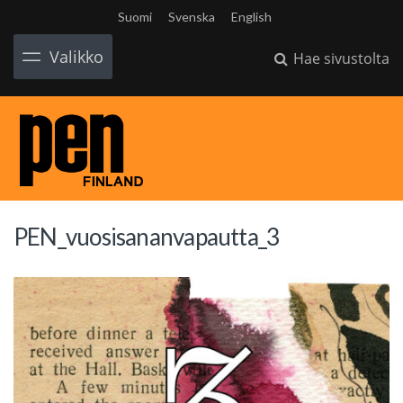
Suomi
Svenska
English
Valikko
Hae sivustolta
PEN_vuosisananvapautta_3