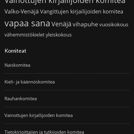
Vainottujen kirjailijoiden komitea
Valko-Venäjä
Vangittujen kirjailijoiden komitea
vapaa sana
Venäjä
vihapuhe
vuosikokous
vähemmistökielet
yleiskokous
Komiteat
Naiskomitea
Kieli- ja käännöskomitea
Rauhankomitea
Vainottujen kirjailijoiden komitea
Tietokirjoittajien ja tutkijoiden komitea