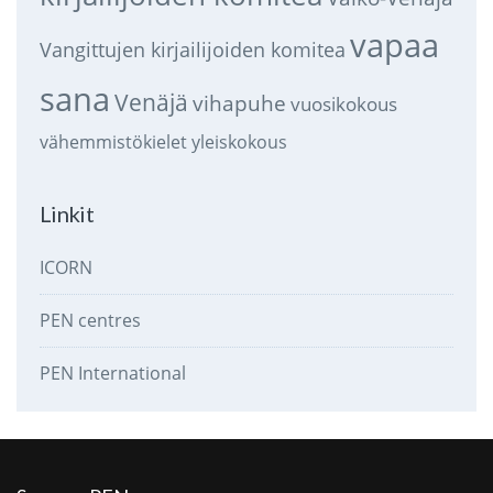
vapaa
Vangittujen kirjailijoiden komitea
sana
Venäjä
vihapuhe
vuosikokous
vähemmistökielet
yleiskokous
Linkit
ICORN
PEN centres
PEN International