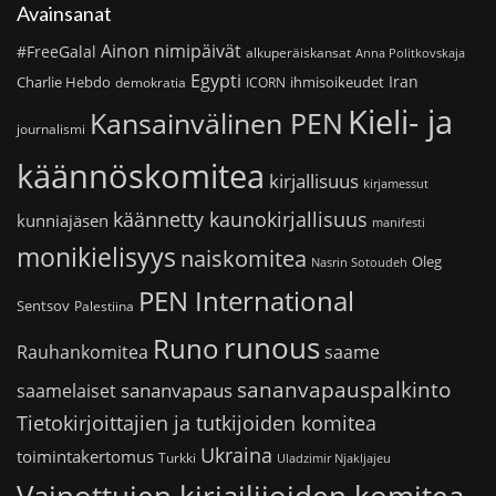
Avainsanat
Ainon nimipäivät
#FreeGalal
alkuperäiskansat
Anna Politkovskaja
Egypti
Iran
Charlie Hebdo
ihmisoikeudet
demokratia
ICORN
Kieli- ja
Kansainvälinen PEN
journalismi
käännöskomitea
kirjallisuus
kirjamessut
käännetty kaunokirjallisuus
kunniajäsen
manifesti
monikielisyys
naiskomitea
Oleg
Nasrin Sotoudeh
PEN International
Sentsov
Palestiina
runous
Runo
saame
Rauhankomitea
sananvapauspalkinto
sananvapaus
saamelaiset
Tietokirjoittajien ja tutkijoiden komitea
Ukraina
toimintakertomus
Turkki
Uladzimir Njakljajeu