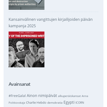
Kansainvälinen vangittujen kirjailijoiden päivän
kampanja 2025
Avainsanat
Ainon nimipäivät
#FreeGalal
alkuperäiskansat
Anna
Egypti
Charlie Hebdo
demokratia
ICORN
Politkovskaja