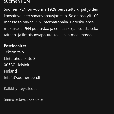
Suomen PEN
Suomen PEN on vuonna 1928 perustettu kirjailijoiden
kansainvälinen sananvapausjärjestö. Se on osa yli 100
maassa toimivaa PEN Internationalia. Peruskirjansa
mukaisesti PEN puolustaa ja edistää kirjallisuutta sekä
taiteen- ja ilmaisunvapautta kaikkialla maailmassa.
Postiosoite:
Tekstin talo
Lintulahdenkatu 3
00530 Helsinki
Finland
info(at)suomenpen.fi
Kaikki yhteystiedot
Saavutettavuusseloste