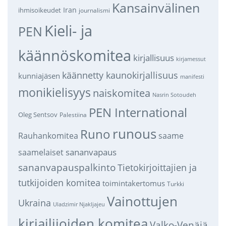
Kansainvälinen
Iran
ihmisoikeudet
journalismi
Kieli- ja
PEN
käännöskomitea
kirjallisuus
kirjamessut
käännetty kaunokirjallisuus
kunniajäsen
manifesti
monikielisyys
naiskomitea
Nasrin Sotoudeh
PEN International
Oleg Sentsov
Palestiina
runous
Runo
saame
Rauhankomitea
sananvapaus
saamelaiset
sananvapauspalkinto
Tietokirjoittajien ja
tutkijoiden komitea
toimintakertomus
Turkki
Vainottujen
Ukraina
Uladzimir Njakljajeu
kirjailijoiden komitea
Valko-Venäjä