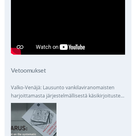
Vetoomukset
Valko-Venäjä: Lausunto vankilaviranomaisten
harjoittamasta järjestelmällisestä käsikirjoitusten
takavarikoinnista ja tuhoamisesta