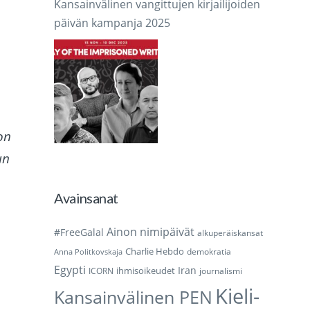
Kansainvälinen vangittujen kirjailijoiden
päivän kampanja 2025
on
un
Avainsanat
Ainon nimipäivät
#FreeGalal
alkuperäiskansat
Charlie Hebdo
demokratia
Anna Politkovskaja
Egypti
Iran
ihmisoikeudet
ICORN
journalismi
Kieli-
Kansainvälinen PEN