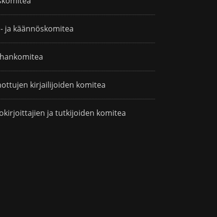
skomitea
i- ja käännöskomitea
hankomitea
ottujen kirjailijoiden komitea
okirjoittajien ja tutkijoiden komitea