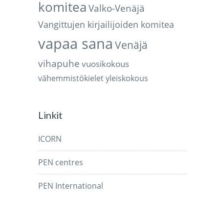
komitea
Valko-Venäjä
Vangittujen kirjailijoiden komitea
vapaa sana
Venäjä
vihapuhe
vuosikokous
vähemmistökielet
yleiskokous
Linkit
ICORN
PEN centres
PEN International