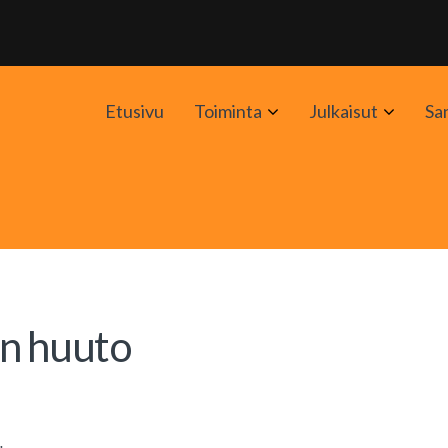
Avaa
Avaa
Etusivu
Toiminta
Julkaisut
Sa
alavalikko
alavali
an huuto