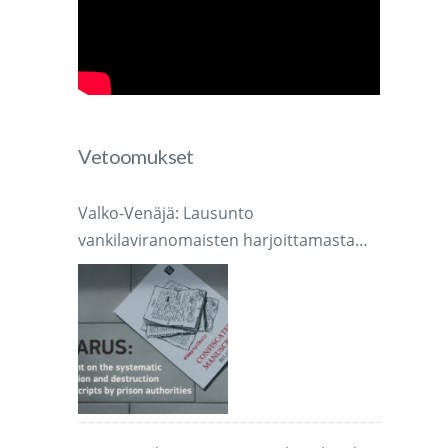
Vetoomukset
Valko-Venäjä: Lausunto
vankilaviranomaisten harjoittamasta
järjestelmällisestä käsikirjoitusten
takavarikoinnista ja tuhoamisesta