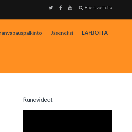
Hae sivustolta
nanvapauspalkinto
Jäseneksi
LAHJOITA
kko
Runovideot