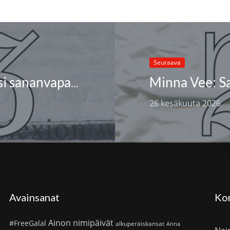
Seuraava
Minna Vee: Sa
Rysky Riiheläinen: Ihminen on susi sananvapaudelle
26 kesäkuuta 2026
Avainsanat
Ko
Ainon nimipäivät
#FreeGalal
alkuperäiskansat
Anna