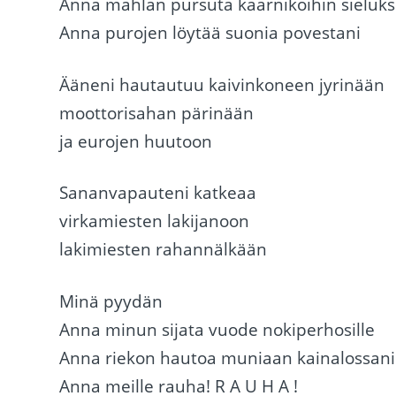
Anna mahlan pursuta kaarnikoihin sieluks
Anna purojen löytää suonia povestani
Ääneni hautautuu kaivinkoneen jyrinään
moottorisahan pärinään
ja eurojen huutoon
Sananvapauteni katkeaa
virkamiesten lakijanoon
lakimiesten rahannälkään
Minä pyydän
Anna minun sijata vuode nokiperhosille
Anna riekon hautoa muniaan kainalossani
Anna meille rauha! R A U H A !