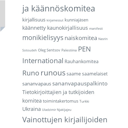
ja käännöskomitea
kirjallisuus
kunniajäsen
kirjamessut
käännetty kaunokirjallisuus
manifesti
monikielisyys
naiskomitea
Nasrin
PEN
Oleg Sentsov
Palestiina
Sotoudeh
International
Rauhankomitea
runous
Runo
saame
saamelaiset
sananvapauspalkinto
sananvapaus
Tietokirjoittajien ja tutkijoiden
komitea
toimintakertomus
Turkki
Ukraina
Uladzimir Njakljajeu
Vainottujen kirjailijoiden