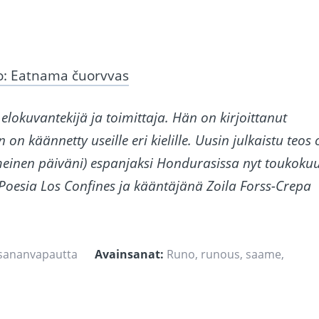
io: Eatnama čuorvvas
 elokuvantekijä ja toimittaja. Hän on kirjoittanut
on käännetty useille eri kielille. Uusin julkaistu teos 
einen päiväni) espanjaksi Hondurasissa nyt toukoku
e Poesia Los Confines ja kääntäjänä Zoila Forss-Crepa
 sananvapautta
Avainsanat:
Runo
,
runous
,
saame
,