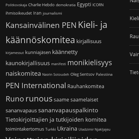
Nai
Egypti
Charlie Hebdo
demokratia
ICORN
Politkovskaja
Iran
ihmisoikeudet
journalismi
Kiel
Kieli- ja
Kansainvälinen PEN
Rau
käännöskomitea
kirjallisuus
käännetty
kunniajäsen
kirjamessut
Vain
monikielisyys
kaunokirjallisuus
manifesti
Tiet
naiskomitea
Oleg Sentsov
Palestiina
Nasrin Sotoudeh
PEN International
Rauhankomitea
runous
Runo
saame
saamelaiset
sananvapauspalkinto
sananvapaus
Tietokirjoittajien ja tutkijoiden komitea
Ukraina
toimintakertomus
Turkki
Uladzimir Njakljajeu