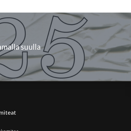
malla suulla
miteat