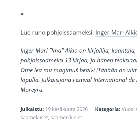
*
Lue runo pohjoissaameksi:
Inger-Mari Aik
Inger-Mari ”Ima” Aikio on kirjailija, kääntäjä,
pohjoissaameksi 13 kirjaa, ja hänen teoksiaan 
Otne lea mu maŋimuš beaivi (Tänään on viim
lopulla. Julkaisijana Festival International d
Moreyra.
Julkaistu:
19 kesäkuuta 2026
Kategoria:
Vuosi
saamelaiset
,
saamen kielet