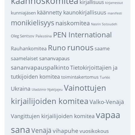
käännöskomitea
kirjallisuus
kirjamessut
käännetty kaunokirjallisuus
kunniajäsen
manifesti
monikielisyys
naiskomitea
Nasrin Sotoudeh
PEN International
Oleg Sentsov
Palestiina
runous
Runo
saame
Rauhankomitea
sananvapaus
saamelaiset
sananvapauspalkinto
Tietokirjoittajien ja
tutkijoiden komitea
toimintakertomus
Turkki
Vainottujen
Ukraina
Uladzimir Njakljajeu
kirjailijoiden komitea
Valko-Venäjä
vapaa
Vangittujen kirjailijoiden komitea
sana
Venäjä
vihapuhe
vuosikokous