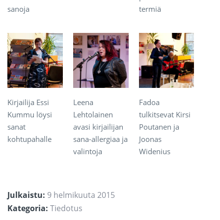
sanoja
termiä
Kirjailija Essi
Leena
Fadoa
Kummu löysi
Lehtolainen
tulkitsevat Kirsi
sanat
avasi kirjailijan
Poutanen ja
kohtupahalle
sana-allergiaa ja
Joonas
valintoja
Widenius
Julkaistu:
9 helmikuuta 2015
Kategoria:
Tiedotus