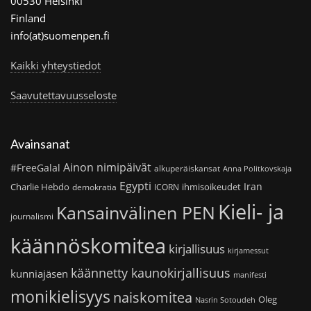
00530 Helsinki
Finland
info(at)suomenpen.fi
Kaikki yhteystiedot
Saavutettavuusseloste
Avainsanat
Ainon nimipäivät
#FreeGalal
alkuperäiskansat
Anna Politkovskaja
Egypti
Iran
Charlie Hebdo
ihmisoikeudet
demokratia
ICORN
Kieli- ja
Kansainvälinen PEN
journalismi
käännöskomitea
kirjallisuus
kirjamessut
käännetty kaunokirjallisuus
kunniajäsen
manifesti
monikielisyys
naiskomitea
Oleg
Nasrin Sotoudeh