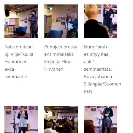
Naiskomitean
Puhujavuorossa
Nura Farah
pj. Vilja-Tuulia
ensimmäiseksi
esiintyy Pää
Huotarinen
kirjailija Elina
auki! -
avaa
Hirvonen
seminaarissa.
seminaarin
Kuva Johanna
Sillanpää/Suomen
PEN