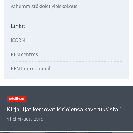
vähemmistökielet
yleiskokous
Linkit
ICORN
PEN centres
PEN International
Edellinen
Kirjailijat kertovat kirjojensa kaveruksista 14.2.
4 helmikuuta 2015