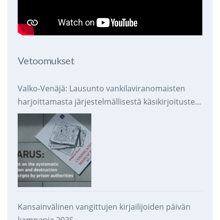
Vetoomukset
Valko-Venäjä: Lausunto vankilaviranomaisten
harjoittamasta järjestelmällisestä käsikirjoitusten
takavarikoinnista ja tuhoamisesta
Kansainvälinen vangittujen kirjailijoiden päivän
kampanja 2025