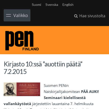
Suomi
Svenska
English
Valikko
Hae sivustolta
Kirjasto 10:ssä ”auottiin päätä”
7.2.2015
Suomen PENin
Naiskirjailijakomitean
PÄÄ AUKI!
Seminaari kielellisestä
vallankäytöstä
järjestettiin lauantaina 7. helmikuuta