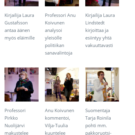
Kirjailija Laura
Professori Anu
Kirjailija Laura
Gustafsson
Koivunen
Lindstedt
antaa äänen
analysoi
kirjoittaa ja
myös eläimille
yleisölle
esiintyy yhtä
politiikan
vakuuttavasti
sanavalintoja
Professori
Anu Koivunen
Suomentaja
Pirkko
kommentoi,
Tarja Roinila
Nuolijärvi
Vilja-Tuulia
pohti mm.
makustelee
kuuntelee
pakkoruotsi-