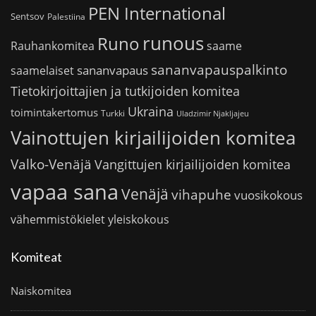
PEN International
Sentsov
Palestiina
runous
Runo
saame
Rauhankomitea
sananvapauspalkinto
sananvapaus
saamelaiset
Tietokirjoittajien ja tutkijoiden komitea
Ukraina
toimintakertomus
Turkki
Uladzimir Njakljajeu
Vainottujen kirjailijoiden komitea
Valko-Venäjä
Vangittujen kirjailijoiden komitea
vapaa sana
Venäjä
vihapuhe
vuosikokous
vähemmistökielet
yleiskokous
Komiteat
Naiskomitea