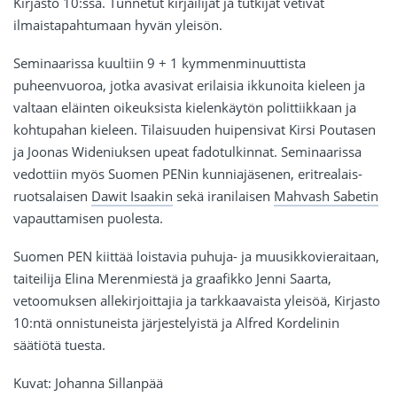
Kirjasto 10:ssä. Tunnetut kirjailijat ja tutkijat vetivät
ilmaistapahtumaan hyvän yleisön.
Seminaarissa kuultiin 9 + 1 kymmenminuuttista
puheenvuoroa, jotka avasivat erilaisia ikkunoita kieleen ja
valtaan eläinten oikeuksista kielenkäytön polittiikkaan ja
kohtupahan kieleen. Tilaisuuden huipensivat Kirsi Poutasen
ja Joonas Wideniuksen upeat fadotulkinnat. Seminaarissa
vedottiin myös Suomen PENin kunniajäsenen, eritrealais-
ruotsalaisen
Dawit Isaakin
sekä iranilaisen
Mahvash Sabetin
vapauttamisen puolesta.
Suomen PEN kiittää loistavia puhuja- ja muusikkovieraitaan,
taiteilija Elina Merenmiestä ja graafikko Jenni Saarta,
vetoomuksen allekirjoittajia ja tarkkaavaista yleisöä, Kirjasto
10:ntä onnistuneista järjestelyistä ja Alfred Kordelinin
säätiötä tuesta.
Kuvat: Johanna Sillanpää