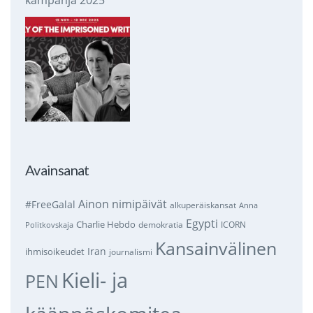
Avainsanat
Ainon nimipäivät
#FreeGalal
alkuperäiskansat
Anna
Egypti
Charlie Hebdo
demokratia
ICORN
Politkovskaja
Kansainvälinen
Iran
ihmisoikeudet
journalismi
Kieli- ja
PEN