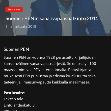
Seuraava
Suomen PENin sananvapauspalkinto 2015 Abdirahim Husu Husseinille
9 helmikuuta 2015
Suomen PEN
Suomen PEN on vuonna 1928 perustettu kirjailijoiden
kansainvälinen sananvapausjärjestö. Se on osa yli 100
maassa toimivaa PEN Internationalia. Peruskirjansa
mukaisesti PEN puolustaa ja edistää kirjallisuutta sekä
taiteen- ja ilmaisunvapautta kaikkialla maailmassa.
Postiosoite:
Tekstin talo
Lintulahdenkatu 3