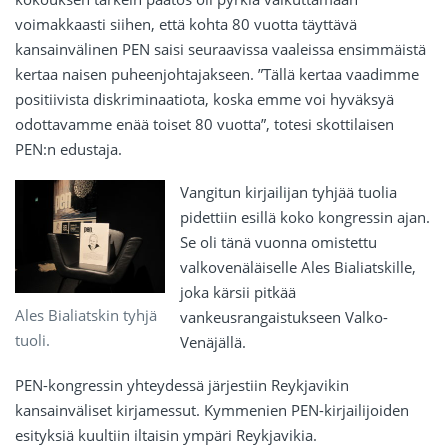
voimakkaasti siihen, että kohta 80 vuotta täyttävä
kansainvälinen PEN saisi seuraavissa vaaleissa ensimmäistä
kertaa naisen puheenjohtajakseen. ”Tällä kertaa vaadimme
positiivista diskriminaatiota, koska emme voi hyväksyä
odottavamme enää toiset 80 vuotta”, totesi skottilaisen
PEN:n edustaja.
Vangitun kirjailijan tyhjää tuolia
pidettiin esillä koko kongressin ajan.
Se oli tänä vuonna omistettu
valkovenäläiselle Ales Bialiatskille,
joka kärsii pitkää
Ales Bialiatskin tyhjä
vankeusrangaistukseen Valko-
tuoli.
Venäjällä.
PEN-kongressin yhteydessä järjestiin Reykjavikin
kansainväliset kirjamessut. Kymmenien PEN-kirjailijoiden
esityksiä kuultiin iltaisin ympäri Reykjavikia.