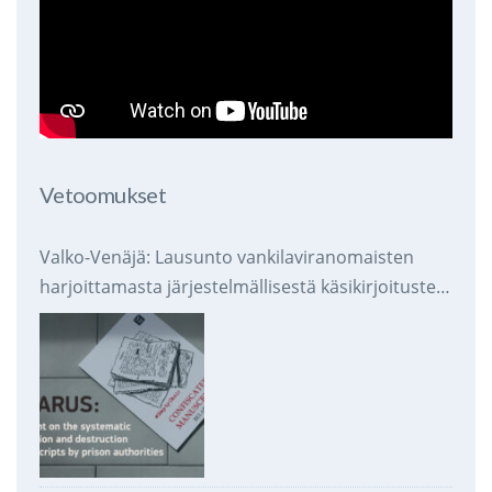
Vetoomukset
Valko-Venäjä: Lausunto vankilaviranomaisten
harjoittamasta järjestelmällisestä käsikirjoitusten
takavarikoinnista ja tuhoamisesta