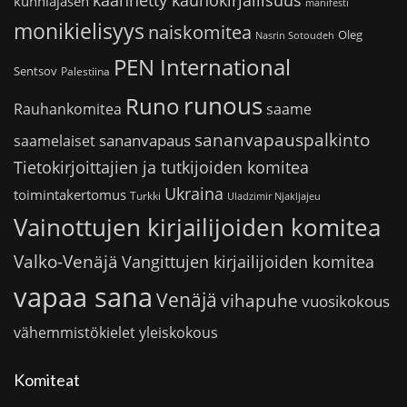
kunniajäsen
manifesti
monikielisyys
naiskomitea
Oleg
Nasrin Sotoudeh
PEN International
Sentsov
Palestiina
runous
Runo
saame
Rauhankomitea
sananvapauspalkinto
sananvapaus
saamelaiset
Tietokirjoittajien ja tutkijoiden komitea
Ukraina
toimintakertomus
Turkki
Uladzimir Njakljajeu
Vainottujen kirjailijoiden komitea
Valko-Venäjä
Vangittujen kirjailijoiden komitea
vapaa sana
Venäjä
vihapuhe
vuosikokous
vähemmistökielet
yleiskokous
Komiteat