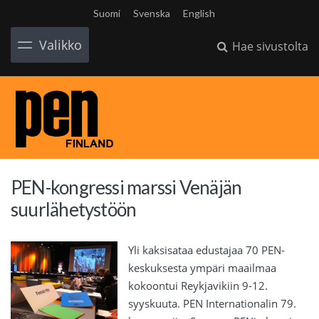
Suomi
Svenska
English
Valikko
Hae sivustolta
PEN-kongressi marssi Venäjän
suurlähetystöön
Yli kaksisataa edustajaa 70 PEN-
keskuksesta ympäri maailmaa
kokoontui Reykjavikiin 9-12.
syyskuuta. PEN Internationalin 79.