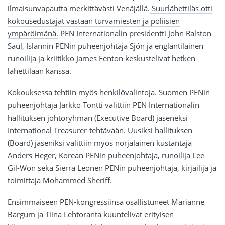
ilmaisunvapautta merkittävästi Venäjällä.
Suurlähettiläs otti
kokousedustajat vastaan turvamiesten ja poliisien
ympäröimänä.
PEN Internationalin presidentti John Ralston
Saul, Islannin PENin puheenjohtaja Sjón ja englantilainen
runoilija ja kriitikko James Fenton keskustelivat hetken
lähettilään kanssa.
Kokouksessa tehtiin myös henkilövalintoja. Suomen PENin
puheenjohtaja Jarkko Tontti valittiin PEN Internationalin
hallituksen johtoryhmän (Executive Board) jäseneksi
International Treasurer-tehtävään. Uusiksi hallituksen
(Board) jäseniksi valittiin myös norjalainen kustantaja
Anders Heger, Korean PENin puheenjohtaja, runoilija Lee
Gil-Won sekä Sierra Leonen PENin puheenjohtaja, kirjailija ja
toimittaja Mohammed Sheriff.
Ensimmäiseen PEN-kongressiinsa osallistuneet Marianne
Bargum ja Tiina Lehtoranta kuuntelivat erityisen