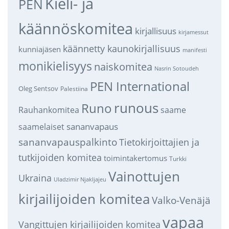
Kieli- ja
PEN
käännöskomitea
kirjallisuus
kirjamessut
käännetty kaunokirjallisuus
kunniajäsen
manifesti
monikielisyys
naiskomitea
Nasrin Sotoudeh
PEN International
Oleg Sentsov
Palestiina
runous
Runo
saame
Rauhankomitea
sananvapaus
saamelaiset
sananvapauspalkinto
Tietokirjoittajien ja
tutkijoiden komitea
toimintakertomus
Turkki
Vainottujen
Ukraina
Uladzimir Njakljajeu
kirjailijoiden komitea
Valko-Venäjä
vapaa
Vangittujen kirjailijoiden komitea