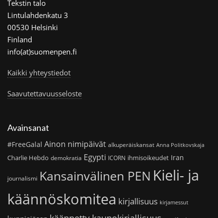
Tekstin talo
Lintulahdenkatu 3
00530 Helsinki
Finland
info(at)suomenpen.fi
Kaikki yhteystiedot
Saavutettavuusseloste
Avainsanat
Ainon nimipäivät
#FreeGalal
alkuperäiskansat
Anna Politkovskaja
Egypti
Iran
Charlie Hebdo
ihmisoikeudet
demokratia
ICORN
Kieli- ja
Kansainvälinen PEN
journalismi
käännöskomitea
kirjallisuus
kirjamessut
käännetty kaunokirjallisuus