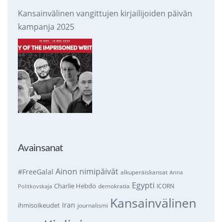
Kansainvälinen vangittujen kirjailijoiden päivän
kampanja 2025
Avainsanat
Ainon nimipäivät
#FreeGalal
alkuperäiskansat
Anna
Egypti
Charlie Hebdo
demokratia
ICORN
Politkovskaja
Kansainvälinen
Iran
ihmisoikeudet
journalismi