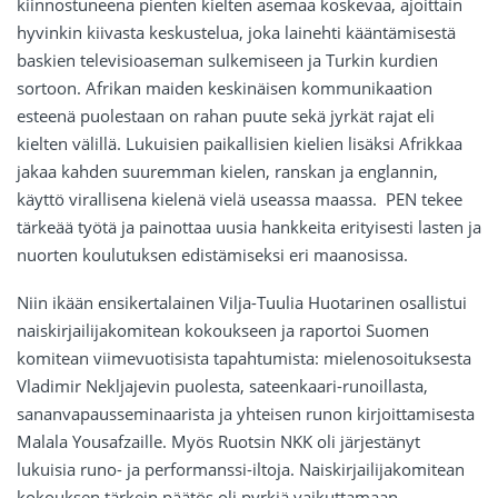
kiinnostuneena pienten kielten asemaa koskevaa, ajoittain
hyvinkin kiivasta keskustelua, joka lainehti kääntämisestä
baskien televisioaseman sulkemiseen ja Turkin kurdien
sortoon. Afrikan maiden keskinäisen kommunikaation
esteenä puolestaan on rahan puute sekä jyrkät rajat eli
kielten välillä. Lukuisien paikallisien kielien lisäksi Afrikkaa
jakaa kahden suuremman kielen, ranskan ja englannin,
käyttö virallisena kielenä vielä useassa maassa. PEN tekee
tärkeää työtä ja painottaa uusia hankkeita erityisesti lasten ja
nuorten koulutuksen edistämiseksi eri maanosissa.
Niin ikään ensikertalainen Vilja-Tuulia Huotarinen osallistui
naiskirjailijakomitean kokoukseen ja raportoi Suomen
komitean viimevuotisista tapahtumista: mielenosoituksesta
Vladimir Nekljajevin puolesta, sateenkaari-runoillasta,
sananvapausseminaarista ja yhteisen runon kirjoittamisesta
Malala Yousafzaille. Myös Ruotsin NKK oli järjestänyt
lukuisia runo- ja performanssi-iltoja. Naiskirjailijakomitean
kokouksen tärkein päätös oli pyrkiä vaikuttamaan