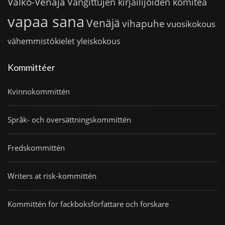
Valko-Venäjä
Vangittujen kirjailijoiden komitea
vapaa sana
Venäjä
vihapuhe
vuosikokous
vähemmistökielet
yleiskokous
Kommittéer
Kvinnokommittén
Språk- och översättningskommittén
Fredskommittén
Writers at risk-kommittén
Kommittén för fackboksförfattare och forskare