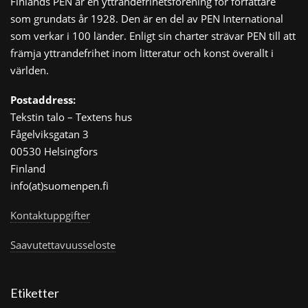
Finlands PEN är en yttrandefrihetsförening för författare
som grundats år 1928. Den är en del av PEN International
som verkar i 100 länder. Enligt sin charter strävar PEN till att
främja yttrandefrihet inom litteratur och konst överallt i
världen.
Postaddress:
Tekstin talo – Textens hus
Fågelviksgatan 3
00530 Helsingfors
Finland
info(at)suomenpen.fi
Kontaktuppgifter
Saavutettavuusseloste
Etiketter