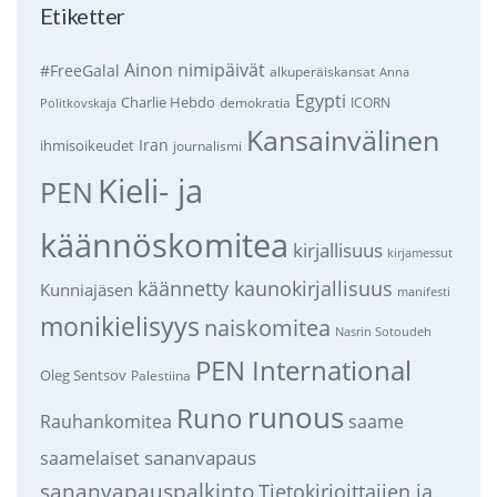
Etiketter
Ainon nimipäivät
#FreeGalal
alkuperäiskansat
Anna
Egypti
Charlie Hebdo
demokratia
ICORN
Politkovskaja
Kansainvälinen
Iran
ihmisoikeudet
journalismi
Kieli- ja
PEN
käännöskomitea
kirjallisuus
kirjamessut
käännetty kaunokirjallisuus
Kunniajäsen
manifesti
monikielisyys
naiskomitea
Nasrin Sotoudeh
PEN International
Oleg Sentsov
Palestiina
runous
Runo
saame
Rauhankomitea
sananvapaus
saamelaiset
sananvapauspalkinto
Tietokirjoittajien ja