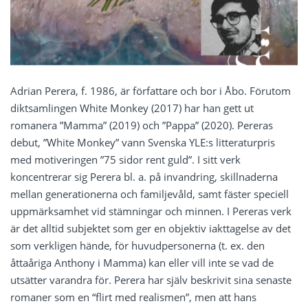
Adrian Perera, f. 1986, är författare och bor i Åbo. Förutom
diktsamlingen White Monkey (2017) har han gett ut
romanera ”Mamma” (2019) och ”Pappa” (2020). Pereras
debut, ”White Monkey” vann Svenska YLE:s litteraturpris
med motiveringen ”75 sidor rent guld”. I sitt verk
koncentrerar sig Perera bl. a. på invandring, skillnaderna
mellan generationerna och familjevåld, samt fäster speciell
uppmärksamhet vid stämningar och minnen. I Pereras verk
är det alltid subjektet som ger en objektiv iakttagelse av det
som verkligen hände, för huvudpersonerna (t. ex. den
åttaåriga Anthony i Mamma) kan eller vill inte se vad de
utsätter varandra för. Perera har själv beskrivit sina senaste
romaner som en “flirt med realismen”, men att hans