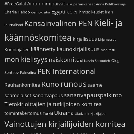
Ainon nimipäivät
#FreeGalal
alkuperäiskansat
Anna Politkovskaja
Egypti
Iran
Charlie Hebdo
ihmisoikeudet
demokratia
ICORN
Kieli- ja
Kansainvälinen PEN
journalismi
käännöskomitea
kirjallisuus
kirjamessut
käännetty kaunokirjallisuus
Kunniajäsen
manifesti
monikielisyys
naiskomitea
Oleg
Nasrin Sotoudeh
PEN International
Sentsov
Palestiina
runous
Runo
saame
Rauhankomitea
sananvapauspalkinto
sananvapaus
saamelaiset
Tietokirjoittajien ja tutkijoiden komitea
Ukraina
toimintakertomus
Turkki
Uladzimir Njakljajeu
Vainottujen kirjailijoiden komitea