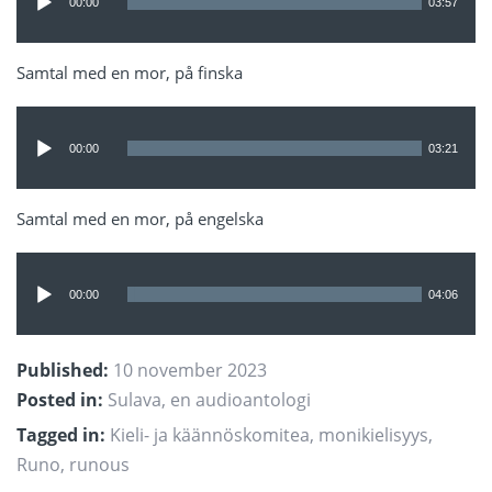
00:00
03:57
Samtal med en mor, på finska
Ljudspelare
00:00
03:21
Samtal med en mor, på engelska
Ljudspelare
00:00
04:06
Published:
10 november 2023
Posted in:
Sulava, en audioantologi
Tagged in:
Kieli- ja käännöskomitea
,
monikielisyys
,
Runo
,
runous