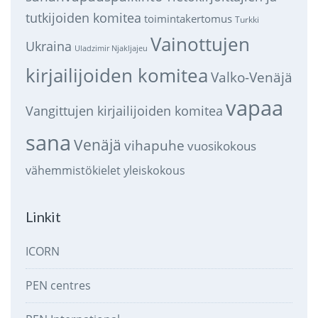
tutkijoiden komitea
toimintakertomus
Turkki
Vainottujen
Ukraina
Uladzimir Njakljajeu
kirjailijoiden komitea
Valko-Venäjä
vapaa
Vangittujen kirjailijoiden komitea
sana
Venäjä
vihapuhe
vuosikokous
vähemmistökielet
yleiskokous
Linkit
ICORN
PEN centres