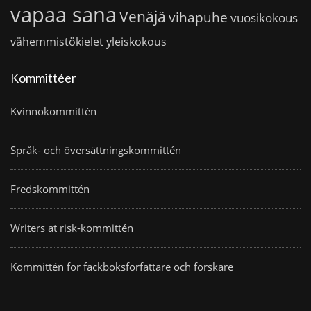
vapaa sana
Venäjä
vihapuhe
vuosikokous
vähemmistökielet
yleiskokous
Kommittéer
Kvinnokommittén
Språk- och översättningskommittén
Fredskommittén
Writers at risk-kommittén
Kommittén för fackboksförfattare och forskare