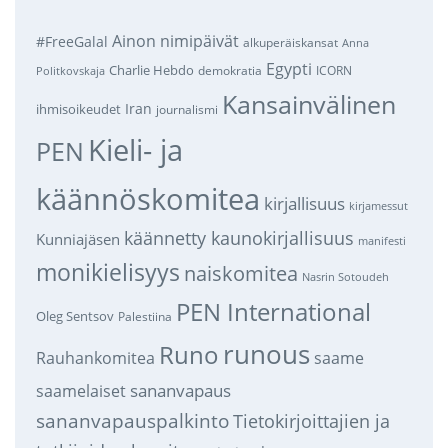
Ainon nimipäivät
#FreeGalal
alkuperäiskansat
Anna
Egypti
Charlie Hebdo
demokratia
ICORN
Politkovskaja
Kansainvälinen
Iran
ihmisoikeudet
journalismi
Kieli- ja
PEN
käännöskomitea
kirjallisuus
kirjamessut
käännetty kaunokirjallisuus
Kunniajäsen
manifesti
monikielisyys
naiskomitea
Nasrin Sotoudeh
PEN International
Oleg Sentsov
Palestiina
runous
Runo
saame
Rauhankomitea
sananvapaus
saamelaiset
sananvapauspalkinto
Tietokirjoittajien ja