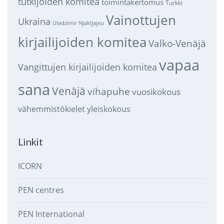
tutkijoiden komitea
toimintakertomus
Turkki
Vainottujen
Ukraina
Uladzimir Njakljajeu
kirjailijoiden komitea
Valko-Venäjä
vapaa
Vangittujen kirjailijoiden komitea
sana
Venäjä
vihapuhe
vuosikokous
vähemmistökielet
yleiskokous
Linkit
ICORN
PEN centres
PEN International