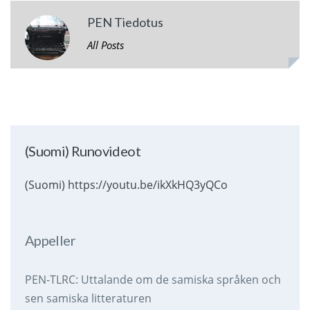
PEN Tiedotus
All Posts
(Suomi) Runovideot
(Suomi) https://youtu.be/ikXkHQ3yQCo
Appeller
PEN-TLRC: Uttalande om de samiska språken och
sen samiska litteraturen