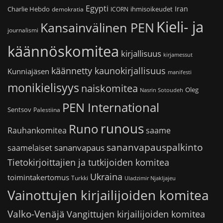
Egypti
Iran
Charlie Hebdo
ihmisoikeudet
demokratia
ICORN
Kieli- ja
Kansainvälinen PEN
journalismi
käännöskomitea
kirjallisuus
kirjamessut
käännetty kaunokirjallisuus
Kunniajäsen
manifesti
monikielisyys
naiskomitea
Oleg
Nasrin Sotoudeh
PEN International
Sentsov
Palestiina
runous
Runo
saame
Rauhankomitea
sananvapauspalkinto
sananvapaus
saamelaiset
Tietokirjoittajien ja tutkijoiden komitea
Ukraina
toimintakertomus
Turkki
Uladzimir Njakljajeu
Vainottujen kirjailijoiden komitea
Valko-Venäjä
Vangittujen kirjailijoiden komitea