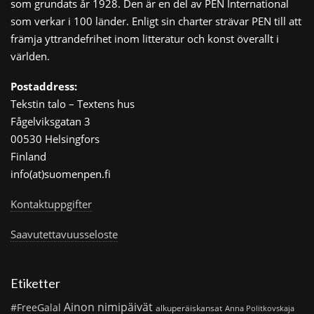
som grundats år 1928. Den är en del av PEN International
som verkar i 100 länder. Enligt sin charter strävar PEN till att
främja yttrandefrihet inom litteratur och konst överallt i
världen.
Postaddress:
Tekstin talo – Textens hus
Fågelviksgatan 3
00530 Helsingfors
Finland
info(at)suomenpen.fi
Kontaktuppgifter
Saavutettavuusseloste
Etiketter
Ainon nimipäivät
#FreeGalal
alkuperäiskansat
Anna Politkovskaja