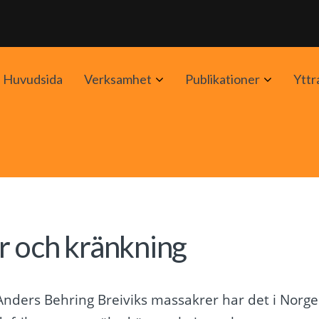
Avaa
Avaa
Huvudsida
Verksamhet
Publikationer
Yttr
alavalikko
alavalik
r och kränkning
 Anders Behring Breiviks massakrer har det i Norge