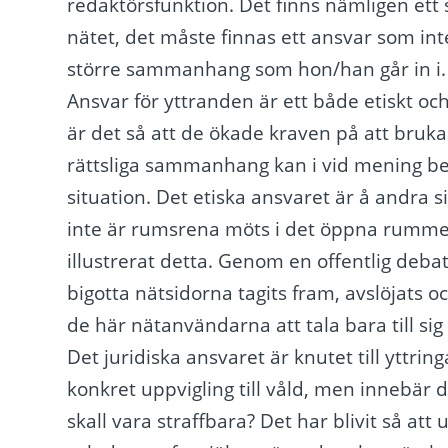
redaktörsfunktion. Det finns nämligen et
nätet, det måste finnas ett ansvar som inte 
större sammanhang som hon/han går in i.
Ansvar för yttranden är ett både etiskt oc
är det så att de ökade kraven på att bruka
rättsliga sammanhang kan i vid mening bet
situation. Det etiska ansvaret är å andra s
inte är rumsrena möts i det öppna rummet.
illustrerat detta. Genom en offentlig debatt
bigotta nätsidorna tagits fram, avslöjats o
de här nätanvändarna att tala bara till sig s
Det juridiska ansvaret är knutet till yttri
konkret uppvigling till våld, men innebär
skall vara straffbara? Det har blivit så att