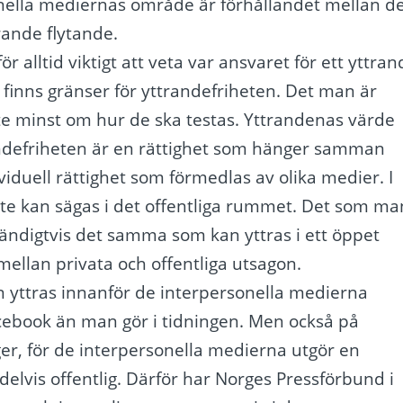
nella mediernas område är förhållandet mellan d
rande flytande.
 alltid viktigt att veta var ansvaret för ett yttran
et finns gränser för yttrandefriheten. Det man är
nte minst om hur de ska testas. Yttrandenas värde
randefriheten är en rättighet som hänger samman
iduell rättighet som förmedlas av olika medier. I
nte kan sägas i det offentliga rummet. Det som ma
vändigtvis det samma som kan yttras i ett öppet
 mellan privata och offentliga utsagon.
 yttras innanför de interpersonella medierna
Facebook än man gör i tidningen. Men också på
r, för de interpersonella medierna utgör en
delvis offentlig. Därför har Norges Pressförbund i