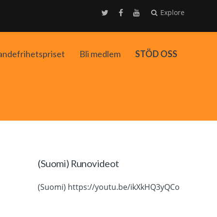
Explore
andefrihetspriset
Bli medlem
STÖD OSS
ko
(Suomi) Runovideot
(Suomi) https://youtu.be/ikXkHQ3yQCo