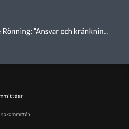
(Suomi) Helge Rönning: ”Ansvar och kränkning”
mmittéer
nnokommittén