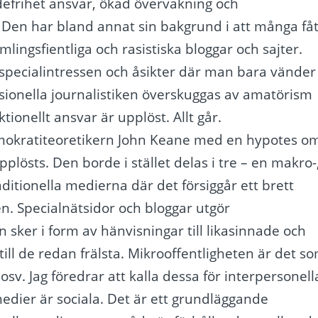
defrihet ansvar, ökad övervakning och
. Den har bland annat sin bakgrund i att många fåt
lingsfientliga och rasistiska bloggar och sajter.
 specialintressen och åsikter där man bara vänder
fessionella journalistiken överskuggas av amatörism
ionellt ansvar är upplöst. Allt går.
mokratiteoretikern John Keane med en hypotes o
pplösts. Den borde i stället delas i tre – en makro-
ditionella medierna där det försiggår ett brett
en. Specialnätsidor och bloggar utgör
ker i form av hänvisningar till likasinnade och
 till de redan frälsta. Mikrooffentligheten är det s
osv. Jag föredrar att kalla dessa för interpersonell
edier är sociala. Det är ett grundläggande