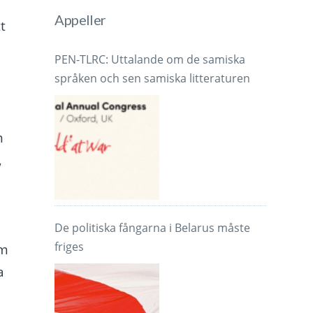
Appeller
t
PEN-TLRC: Uttalande om de samiska
språken och sen samiska litteraturen
m
,
De politiska fångarna i Belarus måste
friges
om
a