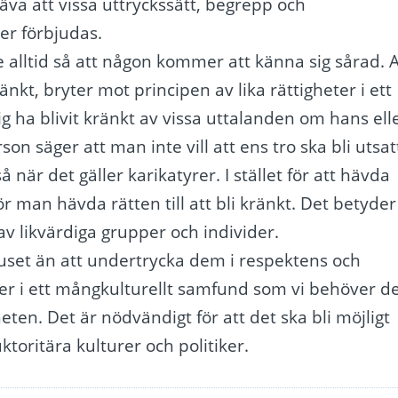
va att vissa uttryckssätt, begrepp och
er förbjudas.
e alltid så att någon kommer att känna sig sårad. A
änkt, bryter mot principen av lika rättigheter i ett
 ha blivit kränkt av vissa uttalanden om hans ell
on säger att man inte vill att ens tro ska bli utsat
 när det gäller karikatyrer. I stället för att hävda
ör man hävda rätten till att bli kränkt. Det betyder
 av likvärdiga grupper och individer.
 ljuset än att undertrycka dem i respektens och
ever i ett mångkulturellt samfund som vi behöver d
eten. Det är nödvändigt för att det ska bli möjligt
toritära kulturer och politiker.