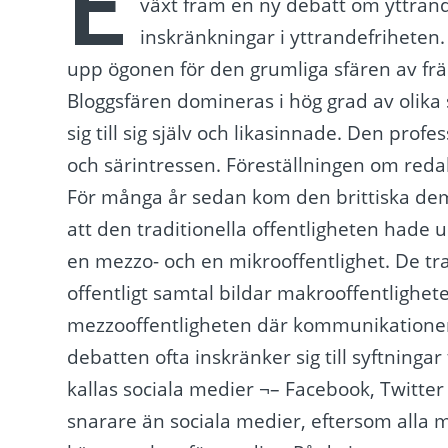
E
växt fram en ny debatt om yttran
inskränkningar i yttrandefriheten
upp ögonen för den grumliga sfären av främ
Bloggsfären domineras i hög grad av olika
sig till sig själv och likasinnade. Den pro
och särintressen. Föreställningen om redakt
För många år sedan kom den brittiska de
att den traditionella offentligheten hade u
en mezzo- och en mikrooffentlighet. De tra
offentligt samtal bildar makrooffentlighet
mezzooffentligheten där kommunikationen s
debatten ofta inskränker sig till syftningar
kallas sociala medier ¬– Facebook, Twitter 
snarare än sociala medier, eftersom alla m