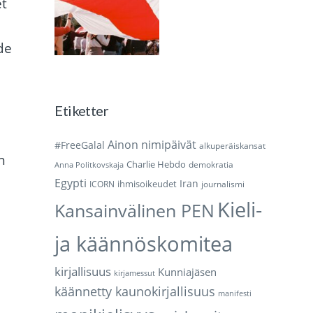
et
de
Etiketter
Ainon nimipäivät
#FreeGalal
alkuperäiskansat
n
Charlie Hebdo
demokratia
Anna Politkovskaja
Egypti
Iran
ihmisoikeudet
ICORN
journalismi
Kieli-
Kansainvälinen PEN
ja käännöskomitea
kirjallisuus
Kunniajäsen
kirjamessut
käännetty kaunokirjallisuus
manifesti