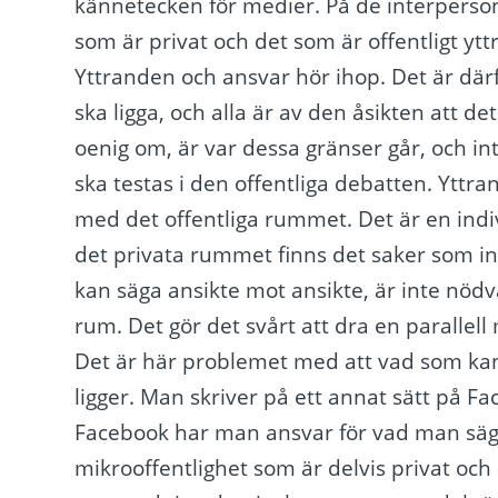
kännetecken för medier. På de interperso
som är privat och det som är offentligt ytt
Yttranden och ansvar hör ihop. Det är därför
ska ligga, och alla är av den åsikten att d
oenig om, är var dessa gränser går, och i
ska testas i den offentliga debatten. Ytt
med det offentliga rummet. Det är en indiv
det privata rummet finns det saker som i
kan säga ansikte mot ansikte, är inte nöd
rum. Det gör det svårt att dra en parallell
Det är här problemet med att vad som kan
ligger. Man skriver på ett annat sätt på 
Facebook har man ansvar för vad man säge
mikrooffentlighet som är delvis privat och 