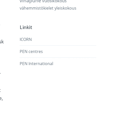
vihapuhe
vuosikokous
vähemmistökielet
yleiskokous
r
Linkit
ICORN
sk
PEN centres
PEN International
r
t
e,