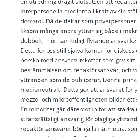
en utredning dragit slutsatsen att redaktör
interpersonella medierna i kraft av sin stä
domstol. Då de deltar som privatpersoner är
liksom många andra yttrar sig både i makro
dubbelt, men samtidigt flytande ansvarfö
Detta för oss still själva kärnar för disku
norska mediansvarsutskottet som gav sitt u
bestämmälsen om redaktörsansvar, och vill 
yttranden som de publicerar. Denna princ
medieneutralt. Detta gör att ansvaret för 
mezzo- och mikrooffentligheten bildar e
En minoritet går däremot in för att stärka
straffsrättsligt ansvarig för olagliga yttra
redaktörsansvaret bör gälla nätmedia, so