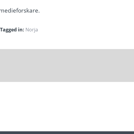
 medieforskare.
Tagged in:
Norja