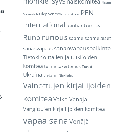
monikielisyys
naiskomitea
Nasrin
na
PEN
Oleg Sentsov
Palestiina
Sotoudeh
International
Rauhankomitea
t
runous
Runo
saame
saamelaiset
sananvapauspalkinto
sananvapaus
Tietokirjoittajien ja tutkijoiden
komitea
toimintakertomus
Turkki
Ukraina
Uladzimir Njakljajeu
Vainottujen kirjailijoiden
.
komitea
Valko-Venäjä
Vangittujen kirjailijoiden komitea
vapaa sana
Venäjä