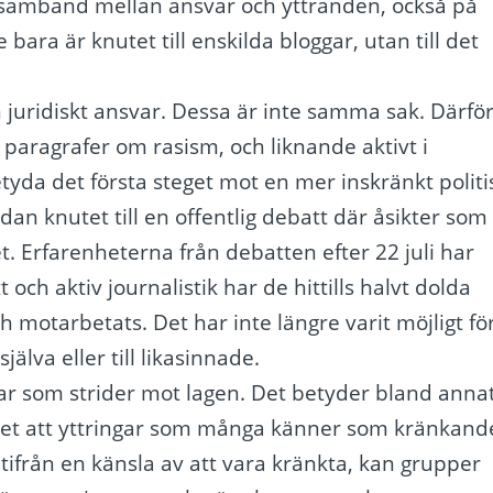
t samband mellan ansvar och yttranden, också på
bara är knutet till enskilda bloggar, utan till det
h juridiskt ansvar. Dessa är inte samma sak. Därfö
 paragrafer om rasism, och liknande aktivt i
yda det första steget mot en mer inskränkt politi
idan knutet till en offentlig debatt där åsikter som
 Erfarenheterna från debatten efter 22 juli har
 och aktiv journalistik har de hittills halvt dolda
ch motarbetats. Det har inte längre varit möjligt fö
jälva eller till likasinnade.
ngar som strider mot lagen. Det betyder bland anna
 det att yttringar som många känner som kränkand
 utifrån en känsla av att vara kränkta, kan grupper