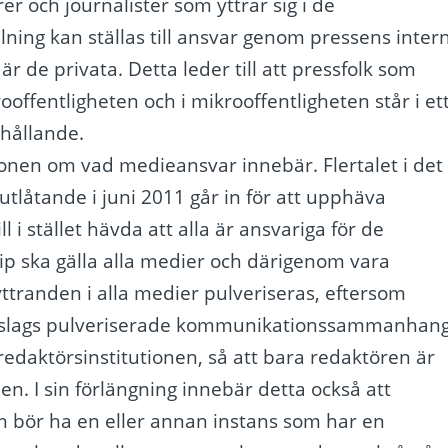
er och journalister som yttrar sig i de
llning kan ställas till ansvar genom pressens inter
 de privata. Detta leder till att pressfolk som
offentligheten och i mikrooffentligheten står i et
rhållande.
ssionen om vad medieansvar innebär. Flertalet i det
tlåtande i juni 2011 går in för att upphäva
i stället hävda att alla är ansvariga för de
ip ska gälla alla medier och därigenom vara
yttranden i alla medier pulveriseras, eftersom
tt slags pulveriserade kommunikationssammanhang
 redaktörsinstitutionen, så att bara redaktören är
nden. I sin förlängning innebär detta också att
m bör ha en eller annan instans som har en