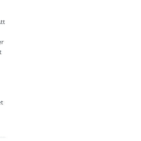
tt
er
t
et