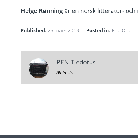
Helge Rønning
är en norsk litteratur- och
Published:
25 mars 2013
Posted in:
Fria Ord
PEN Tiedotus
All Posts