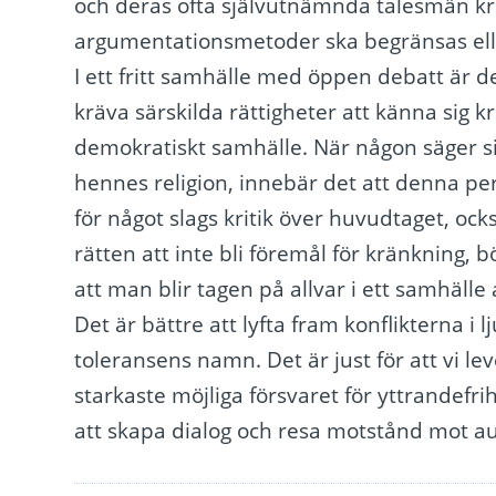
och deras ofta självutnämnda talesmän krä
argumentationsmetoder ska begränsas ell
I ett fritt samhälle med öppen debatt är d
kräva särskilda rättigheter att känna sig kr
demokratiskt samhälle. När någon säger sig
hennes religion, innebär det att denna pers
för något slags kritik över huvudtaget, också
rätten att inte bli föremål för kränkning, b
att man blir tagen på allvar i ett samhälle
Det är bättre att lyfta fram konflikterna i
toleransens namn. Det är just för att vi l
starkaste möjliga försvaret för yttrandefrih
att skapa dialog och resa motstånd mot auk