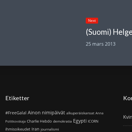
Next
25 mars 2013
Etiketter
Ko
Ainon nimipäivät
#FreeGalal
alkuperäiskansat
Anna
Kvi
Egypti
Charlie Hebdo
demokratia
ICORN
Politkovskaja
Iran
ihmisoikeudet
journalismi