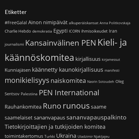
Etiketter
Ainon nimipäivät
#FreeGalal
alkuperäiskansat
Anna Politkovskaja
Egypti
Iran
Charlie Hebdo
ihmisoikeudet
demokratia
ICORN
Kieli- ja
Kansainvälinen PEN
journalismi
käännöskomitea
kirjallisuus
kirjamessut
käännetty kaunokirjallisuus
Kunniajäsen
manifesti
monikielisyys
naiskomitea
Oleg
Nasrin Sotoudeh
PEN International
Sentsov
Palestiina
runous
Runo
saame
Rauhankomitea
sananvapauspalkinto
sananvapaus
saamelaiset
Tietokirjoittajien ja tutkijoiden komitea
Ukraina
toimintakertomus
Turkki
Uladzimir Njakljajeu