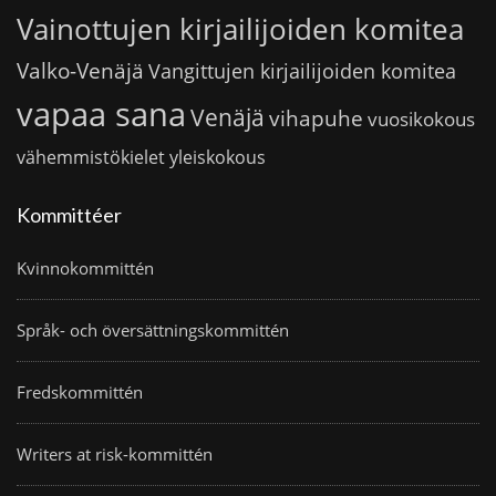
Vainottujen kirjailijoiden komitea
Valko-Venäjä
Vangittujen kirjailijoiden komitea
vapaa sana
Venäjä
vihapuhe
vuosikokous
vähemmistökielet
yleiskokous
Kommittéer
Kvinnokommittén
Språk- och översättningskommittén
Fredskommittén
Writers at risk-kommittén