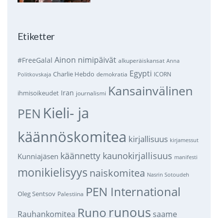
Etiketter
Ainon nimipäivät
#FreeGalal
alkuperäiskansat
Anna
Egypti
Charlie Hebdo
demokratia
ICORN
Politkovskaja
Kansainvälinen
Iran
ihmisoikeudet
journalismi
Kieli- ja
PEN
käännöskomitea
kirjallisuus
kirjamessut
käännetty kaunokirjallisuus
Kunniajäsen
manifesti
monikielisyys
naiskomitea
Nasrin Sotoudeh
PEN International
Oleg Sentsov
Palestiina
runous
Runo
saame
Rauhankomitea