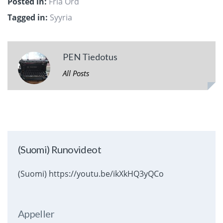
Posted in:
Fria Ord
Tagged in:
Syyria
PEN Tiedotus
All Posts
(Suomi) Runovideot
(Suomi) https://youtu.be/ikXkHQ3yQCo
Appeller