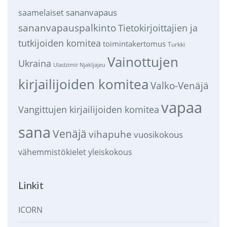
sananvapaus
saamelaiset
sananvapauspalkinto
Tietokirjoittajien ja
tutkijoiden komitea
toimintakertomus
Turkki
Vainottujen
Ukraina
Uladzimir Njakljajeu
kirjailijoiden komitea
Valko-Venäjä
vapaa
Vangittujen kirjailijoiden komitea
sana
Venäjä
vihapuhe
vuosikokous
vähemmistökielet
yleiskokous
Linkit
ICORN