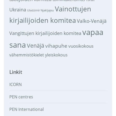
Vainottujen
Ukraina
Uladzimir Njakljajeu
kirjailijoiden komitea
Valko-Venäjä
vapaa
Vangittujen kirjailijoiden komitea
sana
Venäjä
vihapuhe
vuosikokous
vähemmistökielet
yleiskokous
Linkit
ICORN
PEN centres
PEN International