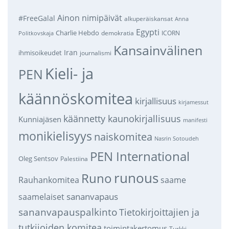
Ainon nimipäivät
#FreeGalal
alkuperäiskansat
Anna
Egypti
Charlie Hebdo
demokratia
ICORN
Politkovskaja
Kansainvälinen
Iran
ihmisoikeudet
journalismi
Kieli- ja
PEN
käännöskomitea
kirjallisuus
kirjamessut
käännetty kaunokirjallisuus
Kunniajäsen
manifesti
monikielisyys
naiskomitea
Nasrin Sotoudeh
PEN International
Oleg Sentsov
Palestiina
runous
Runo
saame
Rauhankomitea
sananvapaus
saamelaiset
sananvapauspalkinto
Tietokirjoittajien ja
tutkijoiden komitea
toimintakertomus
Turkki