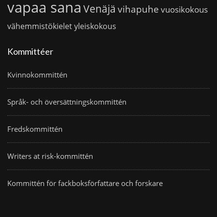
vapaa sana
Venäjä
vihapuhe
vuosikokous
vähemmistökielet
yleiskokous
Kommittéer
Kvinnokommittén
Språk- och översättningskommittén
Fredskommittén
Writers at risk-kommittén
Kommittén för fackboksförfattare och forskare