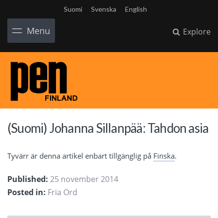
Suomi
Svenska
English
Menu
Explore
(Suomi) Johanna Sillanpää: Tahdon asia
Tyvärr är denna artikel enbart tillgänglig på
Finska
.
Published:
25 november 2014
Posted in:
Fria Ord