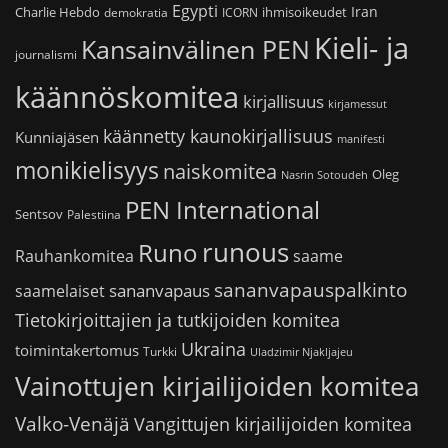
Egypti
Iran
Charlie Hebdo
ihmisoikeudet
demokratia
ICORN
Kieli- ja
Kansainvälinen PEN
journalismi
käännöskomitea
kirjallisuus
kirjamessut
käännetty kaunokirjallisuus
Kunniajäsen
manifesti
monikielisyys
naiskomitea
Oleg
Nasrin Sotoudeh
PEN International
Sentsov
Palestiina
runous
Runo
saame
Rauhankomitea
sananvapauspalkinto
sananvapaus
saamelaiset
Tietokirjoittajien ja tutkijoiden komitea
Ukraina
toimintakertomus
Turkki
Uladzimir Njakljajeu
Vainottujen kirjailijoiden komitea
Valko-Venäjä
Vangittujen kirjailijoiden komitea