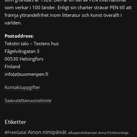
som verkar i 100 länder. Enligt sin charter strävar PEN till att
främja yttrandefrihet inom litteratur och konst överallt i
världen.
Postaddress:
Tekstin talo – Textens hus
Fågelviksgatan 3
00530 Helsingfors
Finland
info(at)suomenpen.fi
Kontaktuppgifter
Saavutettavuusseloste
Etiketter
Ainon nimipäivät
#FreeGalal
alkuperäiskansat
Anna Politkovskaja