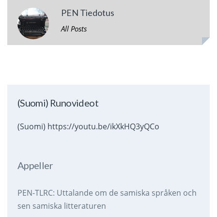
PEN Tiedotus
All Posts
(Suomi) Runovideot
(Suomi) https://youtu.be/ikXkHQ3yQCo
Appeller
PEN-TLRC: Uttalande om de samiska språken och
sen samiska litteraturen