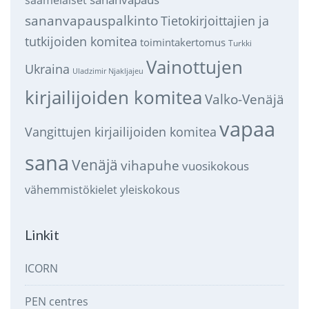
sananvapauspalkinto
Tietokirjoittajien ja
tutkijoiden komitea
toimintakertomus
Turkki
Vainottujen
Ukraina
Uladzimir Njakljajeu
kirjailijoiden komitea
Valko-Venäjä
vapaa
Vangittujen kirjailijoiden komitea
sana
Venäjä
vihapuhe
vuosikokous
vähemmistökielet
yleiskokous
Linkit
ICORN
PEN centres