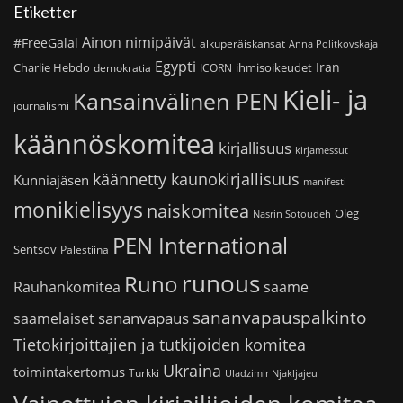
Etiketter
Ainon nimipäivät
#FreeGalal
alkuperäiskansat
Anna Politkovskaja
Egypti
Iran
Charlie Hebdo
ihmisoikeudet
demokratia
ICORN
Kieli- ja
Kansainvälinen PEN
journalismi
käännöskomitea
kirjallisuus
kirjamessut
käännetty kaunokirjallisuus
Kunniajäsen
manifesti
monikielisyys
naiskomitea
Oleg
Nasrin Sotoudeh
PEN International
Sentsov
Palestiina
runous
Runo
saame
Rauhankomitea
sananvapauspalkinto
sananvapaus
saamelaiset
Tietokirjoittajien ja tutkijoiden komitea
Ukraina
toimintakertomus
Turkki
Uladzimir Njakljajeu