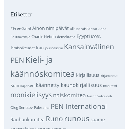
Etiketter
Ainon nimipäivät
#FreeGalal
alkuperäiskansat
Anna
Egypti
Charlie Hebdo
demokratia
ICORN
Politkovskaja
Kansainvälinen
Iran
ihmisoikeudet
journalismi
Kieli- ja
PEN
käännöskomitea
kirjallisuus
kirjamessut
käännetty kaunokirjallisuus
Kunniajäsen
manifesti
monikielisyys
naiskomitea
Nasrin Sotoudeh
PEN International
Oleg Sentsov
Palestiina
runous
Runo
saame
Rauhankomitea
sananvapaus
saamelaiset