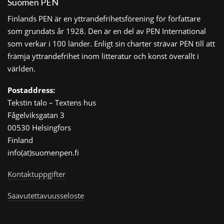
Suomen PEN
Finlands PEN är en yttrandefrihetsförening för författare
som grundats år 1928. Den är en del av PEN International
som verkar i 100 länder. Enligt sin charter strävar PEN till att
främja yttrandefrihet inom litteratur och konst överallt i
världen.
Postaddress:
Tekstin talo – Textens hus
Fågelviksgatan 3
00530 Helsingfors
Finland
info(at)suomenpen.fi
Kontaktuppgifter
Saavutettavuusseloste