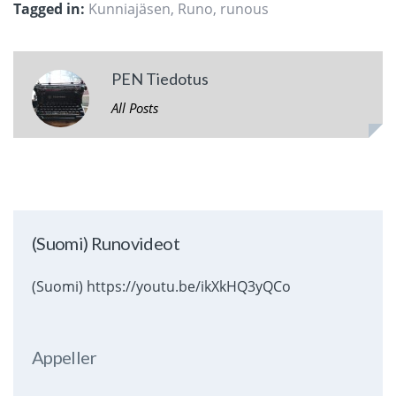
Tagged in:
Kunniajäsen
,
Runo
,
runous
PEN Tiedotus
All Posts
(Suomi) Runovideot
(Suomi) https://youtu.be/ikXkHQ3yQCo
Appeller