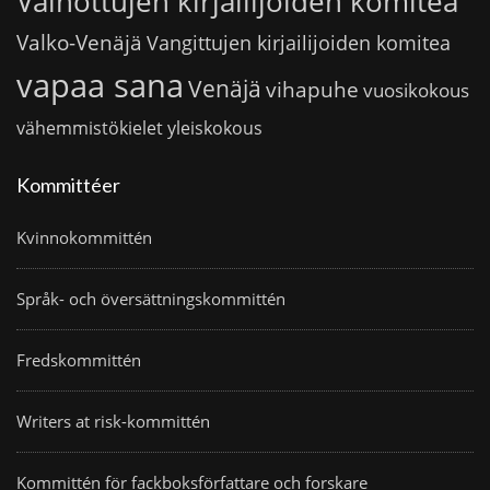
Vainottujen kirjailijoiden komitea
Valko-Venäjä
Vangittujen kirjailijoiden komitea
vapaa sana
Venäjä
vihapuhe
vuosikokous
vähemmistökielet
yleiskokous
Kommittéer
Kvinnokommittén
Språk- och översättningskommittén
Fredskommittén
Writers at risk-kommittén
Kommittén för fackboksförfattare och forskare