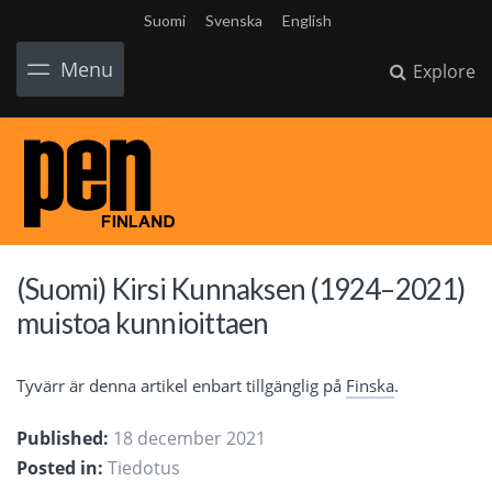
Suomi
Svenska
English
Menu
Explore
(Suomi) Kirsi Kunnaksen (1924–2021)
muistoa kunnioittaen
Tyvärr är denna artikel enbart tillgänglig på
Finska
.
Published:
18 december 2021
Posted in:
Tiedotus