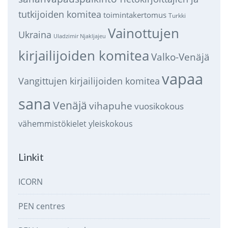
tutkijoiden komitea
toimintakertomus
Turkki
Vainottujen
Ukraina
Uladzimir Njakljajeu
kirjailijoiden komitea
Valko-Venäjä
vapaa
Vangittujen kirjailijoiden komitea
sana
Venäjä
vihapuhe
vuosikokous
vähemmistökielet
yleiskokous
Linkit
ICORN
PEN centres