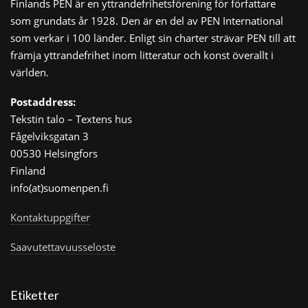
Finlands PEN är en yttrandefrihetsförening för författare
som grundats år 1928. Den är en del av PEN International
som verkar i 100 länder. Enligt sin charter strävar PEN till att
främja yttrandefrihet inom litteratur och konst överallt i
världen.
Postaddress:
Tekstin talo – Textens hus
Fågelviksgatan 3
00530 Helsingfors
Finland
info(at)suomenpen.fi
Kontaktuppgifter
Saavutettavuusseloste
Etiketter