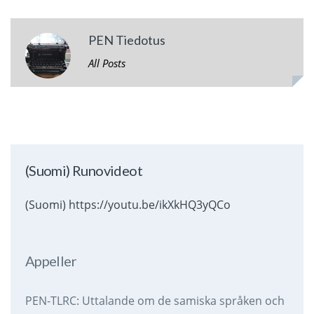
PEN Tiedotus
All Posts
(Suomi) Runovideot
(Suomi) https://youtu.be/ikXkHQ3yQCo
Appeller
PEN-TLRC: Uttalande om de samiska språken och