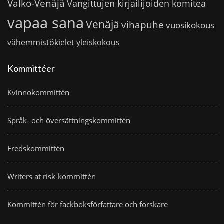
Valko-Venäjä
Vangittujen kirjailijoiden komitea
vapaa sana
Venäjä
vihapuhe
vuosikokous
vähemmistökielet
yleiskokous
Kommittéer
Kvinnokommittén
Språk- och översättningskommittén
Fredskommittén
Writers at risk-kommittén
Kommittén för fackboksförfattare och forskare