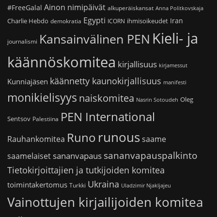
Ainon nimipäivät
#FreeGalal
alkuperäiskansat
Anna Politkovskaja
Egypti
Iran
Charlie Hebdo
ihmisoikeudet
demokratia
ICORN
Kieli- ja
Kansainvälinen PEN
journalismi
käännöskomitea
kirjallisuus
kirjamessut
käännetty kaunokirjallisuus
Kunniajäsen
manifesti
monikielisyys
naiskomitea
Oleg
Nasrin Sotoudeh
PEN International
Sentsov
Palestiina
runous
Runo
saame
Rauhankomitea
sananvapauspalkinto
sananvapaus
saamelaiset
Tietokirjoittajien ja tutkijoiden komitea
Ukraina
toimintakertomus
Turkki
Uladzimir Njakljajeu
Vainottujen kirjailijoiden komitea