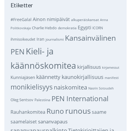
Etiketter
Ainon nimipäivät
#FreeGalal
alkuperäiskansat
Anna
Egypti
Charlie Hebdo
demokratia
ICORN
Politkovskaja
Kansainvälinen
Iran
ihmisoikeudet
journalismi
Kieli- ja
PEN
käännöskomitea
kirjallisuus
kirjamessut
käännetty kaunokirjallisuus
Kunniajäsen
manifesti
monikielisyys
naiskomitea
Nasrin Sotoudeh
PEN International
Oleg Sentsov
Palestiina
runous
Runo
saame
Rauhankomitea
sananvapaus
saamelaiset
sananvapauspalkinto
Tietokirjoittajien ja