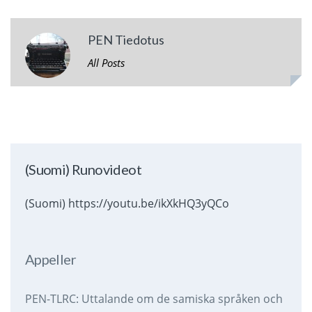
PEN Tiedotus
All Posts
(Suomi) Runovideot
(Suomi) https://youtu.be/ikXkHQ3yQCo
Appeller
PEN-TLRC: Uttalande om de samiska språken och