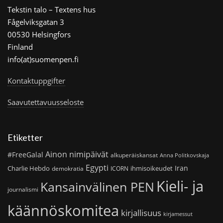
Tekstin talo – Textens hus
Fågelviksgatan 3
00530 Helsingfors
Finland
info(at)suomenpen.fi
Kontaktuppgifter
Saavutettavuusseloste
Etiketter
Ainon nimipäivät
#FreeGalal
alkuperäiskansat
Anna Politkovskaja
Egypti
Iran
Charlie Hebdo
ihmisoikeudet
demokratia
ICORN
Kieli- ja
Kansainvälinen PEN
journalismi
käännöskomitea
kirjallisuus
kirjamessut