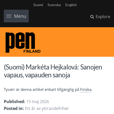
Suomi
Svenska
English
Menu
Explore
(Suomi) Markéta Hejkalová: Sanojen
vapaus, vapauden sanoja
Tyvärr är denna artikel enbart tillgänglig på
Finska
.
Published:
15 maj 2026
Posted in:
Ett år av yttrandefrihet