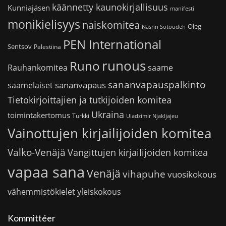
käännetty kaunokirjallisuus
Kunniajäsen
manifesti
monikielisyys
naiskomitea
Oleg
Nasrin Sotoudeh
PEN International
Sentsov
Palestiina
runous
Runo
saame
Rauhankomitea
sananvapauspalkinto
sananvapaus
saamelaiset
Tietokirjoittajien ja tutkijoiden komitea
Ukraina
toimintakertomus
Turkki
Uladzimir Njakljajeu
Vainottujen kirjailijoiden komitea
Valko-Venäjä
Vangittujen kirjailijoiden komitea
vapaa sana
Venäjä
vihapuhe
vuosikokous
vähemmistökielet
yleiskokous
Kommittéer