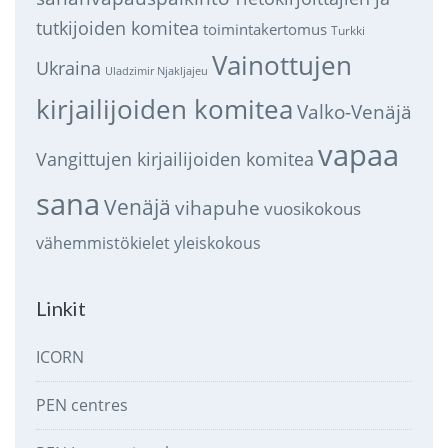
tutkijoiden komitea
toimintakertomus
Turkki
Vainottujen
Ukraina
Uladzimir Njakljajeu
kirjailijoiden komitea
Valko-Venäjä
vapaa
Vangittujen kirjailijoiden komitea
sana
Venäjä
vihapuhe
vuosikokous
vähemmistökielet
yleiskokous
Linkit
ICORN
PEN centres