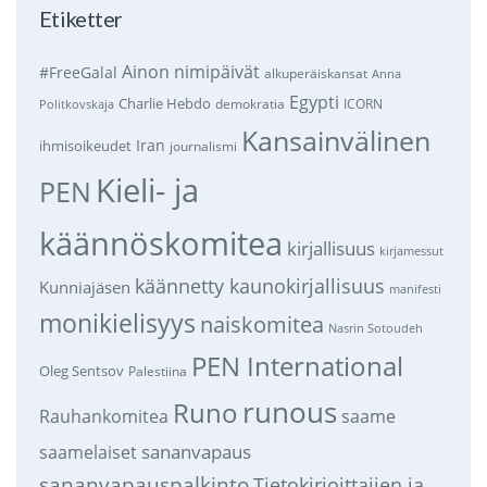
Etiketter
Ainon nimipäivät
#FreeGalal
alkuperäiskansat
Anna
Egypti
Charlie Hebdo
demokratia
ICORN
Politkovskaja
Kansainvälinen
Iran
ihmisoikeudet
journalismi
Kieli- ja
PEN
käännöskomitea
kirjallisuus
kirjamessut
käännetty kaunokirjallisuus
Kunniajäsen
manifesti
monikielisyys
naiskomitea
Nasrin Sotoudeh
PEN International
Oleg Sentsov
Palestiina
runous
Runo
saame
Rauhankomitea
sananvapaus
saamelaiset
sananvapauspalkinto
Tietokirjoittajien ja