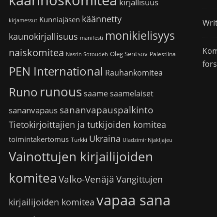
käännöskomitea
kirjallisuus
käännetty
Kunniajäsen
kirjamessut
Wri
monikielisyys
kaunokirjallisuus
manifesti
Kom
naiskomitea
Oleg Sentsov
Palestiina
Nasrin Sotoudeh
for
PEN International
Rauhankomitea
runous
Runo
saame
saamelaiset
sananvapauspalkinto
sananvapaus
Tietokirjoittajien ja tutkijoiden komitea
Ukraina
toimintakertomus
Turkki
Uladzimir Njakljajeu
Vainottujen kirjailijoiden
komitea
Valko-Venäjä
Vangittujen
vapaa sana
kirjailijoiden komitea