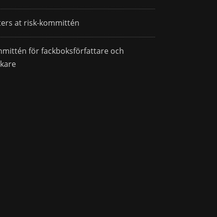
ters at risk-kommittén
mittén för fackboksförfattare och
skare