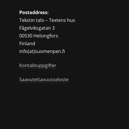
Postaddress:
Tekstin talo – Textens hus
Fågelviksgatan 3
00530 Helsingfors
Finland
info(at)suomenpen.fi
Kontaktuppgifter
Saavutettavuusseloste