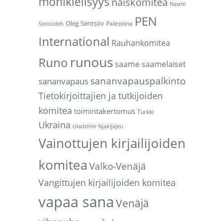
monikielisyys
naiskomitea
Nasrin
PEN
Oleg Sentsov
Palestiina
Sotoudeh
International
Rauhankomitea
runous
Runo
saame
saamelaiset
sananvapauspalkinto
sananvapaus
Tietokirjoittajien ja tutkijoiden
komitea
toimintakertomus
Turkki
Ukraina
Uladzimir Njakljajeu
Vainottujen kirjailijoiden
komitea
Valko-Venäjä
Vangittujen kirjailijoiden komitea
vapaa sana
Venäjä