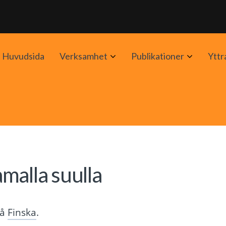
Avaa
Avaa
Huvudsida
Verksamhet
Publikationer
Yttr
alavalikko
alavalik
malla suulla
på
Finska
.