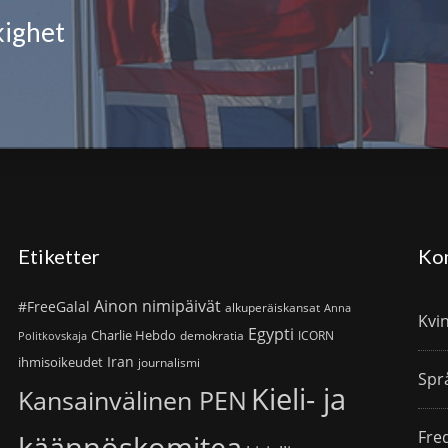
kighet
Etiketter
Ko
Ainon nimipäivät
#FreeGalal
alkuperäiskansat
Anna
Kvi
Egypti
Charlie Hebdo
demokratia
ICORN
Politkovskaja
Iran
ihmisoikeudet
journalismi
Spr
Kieli- ja
Kansainvälinen PEN
Fre