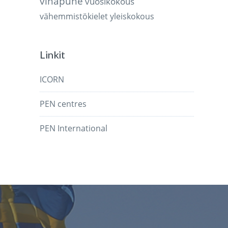
vihapuhe
vuosikokous
vähemmistökielet
yleiskokous
Linkit
ICORN
PEN centres
PEN International