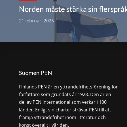
Norden måste stärka sin flersprå
21 februari 2026
Suomen PEN
Finlands PEN är en yttrandefrihetsförening för
författare som grundats år 1928. Den är en
del av PEN International som verkar i 100
länder. Enligt sin charter strävar PEN till att
främja yttrandefrihet inom litteratur och
konst överallt i världen.