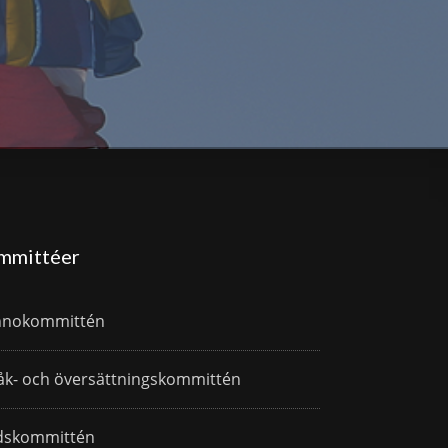
mmittéer
nnokommittén
åk- och översättningskommittén
dskommittén