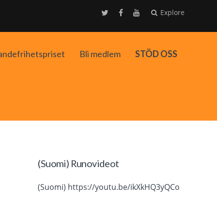
Explore
andefrihetspriset
Bli medlem
STÖD OSS
ko
(Suomi) Runovideot
(Suomi) https://youtu.be/ikXkHQ3yQCo