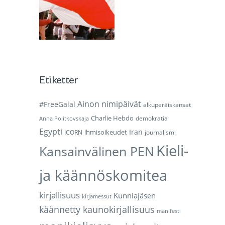
Etiketter
Ainon nimipäivät
#FreeGalal
alkuperäiskansat
Charlie Hebdo
demokratia
Anna Politkovskaja
Egypti
Iran
ihmisoikeudet
ICORN
journalismi
Kieli-
Kansainvälinen PEN
ja käännöskomitea
kirjallisuus
Kunniajäsen
kirjamessut
käännetty kaunokirjallisuus
manifesti