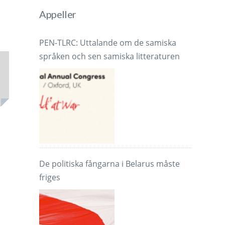
Appeller
PEN-TLRC: Uttalande om de samiska
språken och sen samiska litteraturen
De politiska fångarna i Belarus måste
friges